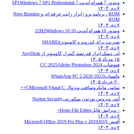
ویندوز 7 همراه آپدیت 7 SP1
Windows 7 SP1 Professional
۷ دی ۱۴۰۴
ROM - برنامه نرو | ابزار رایت حرفه ای و
Nero Burning
ROM
۷ دی ۱۴۰۴
ویندوز 10 همراه آپدیت 10 22H2
Windows 10
۸ دی ۱۴۰۴
شیریت برای اندروید و کامپیوتر
SHAREit
۷ دی ۱۴۰۴
انی دسک ابزار قدرتمند کنترل کامپیوتر از
AnyDesk
۱۵ مرداد ۱۴۰۵
فتوشاپ CC 2025
Adobe Photoshop 2024
۷ دی ۱۴۰۴
واتساپ
WhatsApp PC 2.2620.102.0
۲۰ خرداد ۱۴۰۵
تمامی مایکروسافت ویژوال C
Microsoft Visual C++
۷ دی ۱۴۰۴
آنتی ویروس نورتون سکوریتی
Norton Security
۷ دی ۱۴۰۴
– ویرایش فایل
Hosts File Editor+
۷ دی ۱۴۰۴
آفیس 2019
2019 Microsoft Office 2019 Pro Plus v
۷ دی ۱۴۰۴