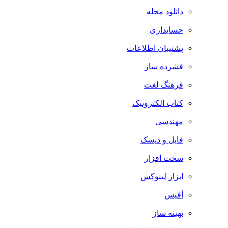
دانلود مجله
حسابداری
پشتیبان اطلاعات
فشرده ساز
فرهنگ لغت
کتاب الکترونیک
مهندسی
فایل و دیسک
سخت افزار
ابزار لینوکس
آفیس
بهینه ساز