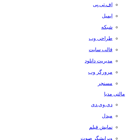
اف.تی.پی
ایمیل
شبکه
طراحی وب
قالب سایت
مدیریت دانلود
مرورگر وب
مسنجر
مالتی مدیا
دی.وی.دی
مبدل
نمایش فیلم
ویرایشگر صوت