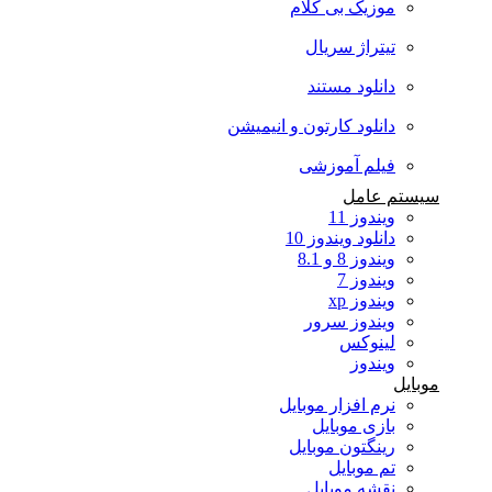
موزیک بی کلام
تیتراژ سریال
دانلود مستند
دانلود کارتون و انیمیشن
فیلم آموزشی
سیستم عامل
ویندوز 11
دانلود ویندوز 10
ویندوز 8 و 8.1
ویندوز 7
ویندوز xp
ویندوز سرور
لینوکس
ویندوز
موبایل
نرم افزار موبایل
بازی موبایل
رینگتون موبایل
تم موبایل
نقشه موبایل