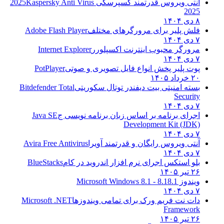
آنتی ویروس قدرتمند کسپرسکی 2025
Kaspersky Anti Virus
2025
۸ دی ۱۴۰۴
فلش پلیر برای مرورگرهای مختلف
Adobe Flash Player
۷ دی ۱۴۰۴
مرورگر محبوب اینترنت اکسپلورر
Internet Explorer
۷ دی ۱۴۰۴
پوت پلیر پخش انواع فایل تصویری و صوتی
PotPlayer
۲۰ خرداد ۱۴۰۵
بسته امنیتی بیت دیفندر توتال سکوریتی
Bitdefender Total
Security
۷ دی ۱۴۰۴
اجرای برنامه بر اساس زبان برنامه نویسی ج
Java SE
Development Kit (JDK)
۷ دی ۱۴۰۴
آنتی ویروس رایگان و قدرتمند آویرا
Avira Free Antivirus
۷ دی ۱۴۰۴
بلو استکس اجرای نرم افزار اندروید در کام
BlueStacks
۲۶ تیر ۱۴۰۵
ویندوز 8.1
8.1 - Microsoft Windows 8.1
۷ دی ۱۴۰۴
دات نت فریم ورک برای تمامی ویندوزها
Microsoft .NET
Framework
۲۶ تیر ۱۴۰۵