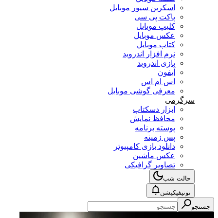
اسکرین سیور موبایل
پاکت پی سی
کلیپ موبایل
عکس موبایل
کتاب موبایل
نرم افزار اندروید
بازی اندروید
آیفون
اس ام اس
معرفی گوشی موبایل
سرگرمی
ابزار دسکتاپ
محافظ نمایش
پوسته برنامه
پس زمینه
دانلود بازی کامپیوتر
عکس ماشین
تصاویر گرافیکی
حالت شب
نوتیفیکیشن
جستجو