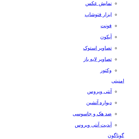
نمایش عکس
ابزار فتوشاپ
فونت
آیکون
تصاویر استوک
تصاویر لایه باز
وکتور
امنیتی
آنتی ویروس
دیواره آتشین
ضد هک و جاسوسی
آپدیت آنتی ویروس
گوناگون