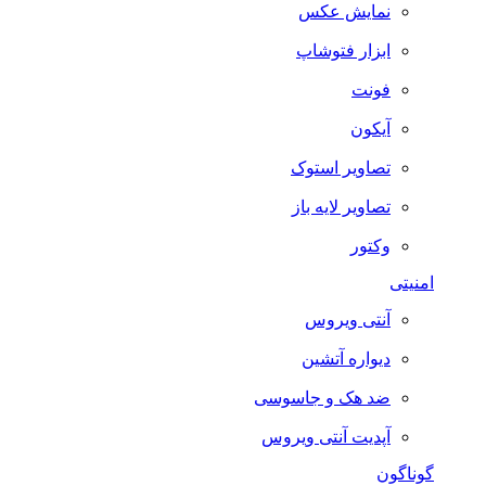
نمایش عکس
ابزار فتوشاپ
فونت
آیکون
تصاویر استوک
تصاویر لایه باز
وکتور
امنیتی
آنتی ویروس
دیواره آتشین
ضد هک و جاسوسی
آپدیت آنتی ویروس
گوناگون