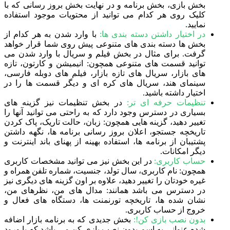
بخش بازی، بخش برنامه و در نهایت بخش بروز رسانی که با
کلیک روی هر کدام می توانید از محتویات موجود استفاده
نمایید.
در اختیار داشتن دسته بندی ها:
با وارد شدن به هر کدام از
بخش ها دسته بندی های متنوعی پیش روی شما قرار خواهد
گرفت. برای مثال در بخش فیلم و سریال با وارد شدن می
توانید قسمت های متنوعی همچون: انیمیشن و کارتون، تازه
های بازار، سریال های تازه بازار، فیلم های دوبله فارسی،
سینمای هند، سریال های کره ای و دیگر قسمت ها را در
اختیار داشته باشید.
تنظیمات حرفه ای تر:
در بخش تنظیمات نیز گزینه های
بسیاری در دسترس وجود دارد که به راحتی می توانید آنها را
تغییر دهید، گزینه هایی همچون: زبان، حالت تاریک، پاک کردن
تاریخچه جستجو، اعلان بروز رسانی برنامه ها، نگهه داشتن
پشتیبان از برنامه ها، استفاده بهینه از پهنای باند اینترنت و
دیگر امکانات.
حساب کاربری:
در این بخش نیز می توانید مشخصات کاربری
همچون: نام کاربری، سال تولد، جنسیت، شماره تلفن همراه و
غیره خودتان را تغییر دهید، علاوه بر اون گزینه های دیگری نیز
در دسترس می باشد همانند: مدال های من، نظرهای من،
نشان شده ها، تاریخچه تورنمنت ها، دستگاه های فعال و
خروج از حساب کاربری.
بدون نصب بازی کن!:
بخش جدیدی که به برنامه بازار اضافه
شده عنوانی به اسم بدون نصب بازی کن می باشد که با ورود