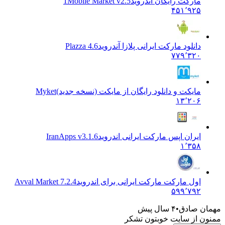
مارکت رایگان اندروید
1Mobile Market v2.5
۴۵۱٬۹۲۵
دانلود مارکت ایرانی پلازا آندروید
Plazza 4.6
۷۷۹٬۳۲۰
مایکت و دانلود رایگان از مایکت (نسخه جدید)
Myket
۱۳٬۲۰۶
ایران اپس مارکت ایرانی اندروید
IranApps v3.1.6
۱٬۳۵۸
اول مارکت مارکت ایرانی برای اندروید
Avval Market 7.2.4
۵۹۹٬۷۹۲
مهمان صادق
۴ سال پیش
ممنون از سایت خوبتون تشکر