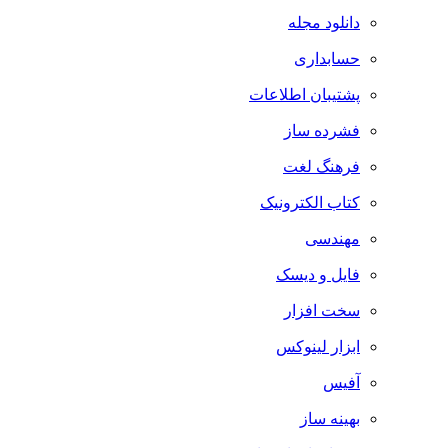
دانلود مجله
حسابداری
پشتیبان اطلاعات
فشرده ساز
فرهنگ لغت
کتاب الکترونیک
مهندسی
فایل و دیسک
سخت افزار
ابزار لینوکس
آفیس
بهینه ساز