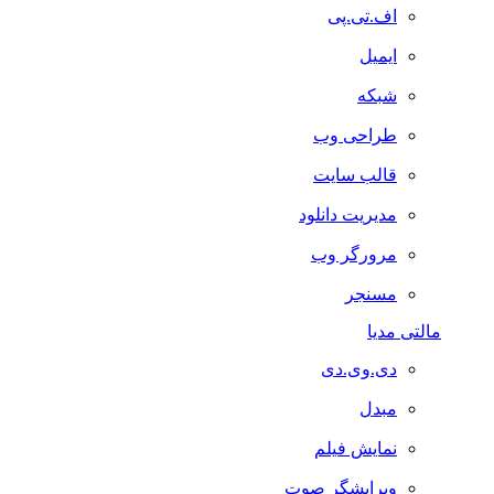
اف.تی.پی
ایمیل
شبکه
طراحی وب
قالب سایت
مدیریت دانلود
مرورگر وب
مسنجر
مالتی مدیا
دی.وی.دی
مبدل
نمایش فیلم
ویرایشگر صوت