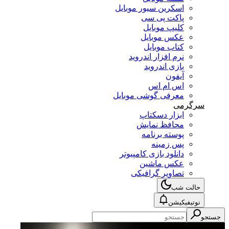
اسکرین سیور موبایل
پاکت پی سی
کلیپ موبایل
عکس موبایل
کتاب موبایل
نرم افزار اندروید
بازی اندروید
آیفون
اس ام اس
معرفی گوشی موبایل
سرگرمی
ابزار دسکتاپ
محافظ نمایش
پوسته برنامه
پس زمینه
دانلود بازی کامپیوتر
عکس ماشین
تصاویر گرافیکی
حالت شب
نوتیفیکیشن
جستجو