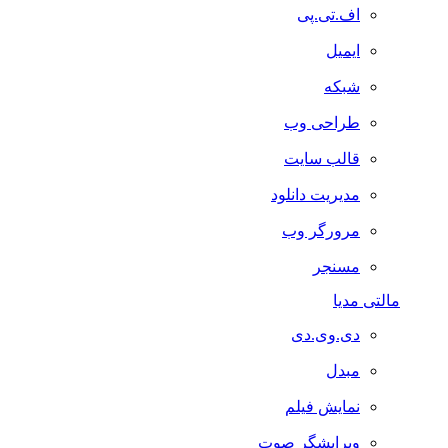
اف.تی.پی
ایمیل
شبکه
طراحی وب
قالب سایت
مدیریت دانلود
مرورگر وب
مسنجر
مالتی مدیا
دی.وی.دی
مبدل
نمایش فیلم
ویرایشگر صوت