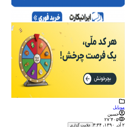
موبایل
حسین
۲۷٬۴۰۵
۲ آذر ۱۳۹۰،‏ ۳:۳۴
علامت گذاری