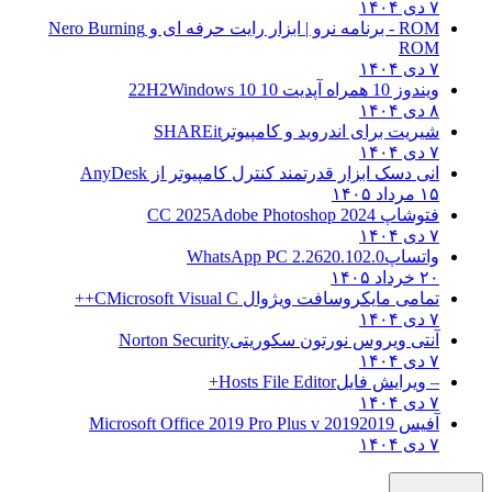
۷ دی ۱۴۰۴
ROM - برنامه نرو | ابزار رایت حرفه ای و
Nero Burning
ROM
۷ دی ۱۴۰۴
ویندوز 10 همراه آپدیت 10 22H2
Windows 10
۸ دی ۱۴۰۴
شیریت برای اندروید و کامپیوتر
SHAREit
۷ دی ۱۴۰۴
انی دسک ابزار قدرتمند کنترل کامپیوتر از
AnyDesk
۱۵ مرداد ۱۴۰۵
فتوشاپ CC 2025
Adobe Photoshop 2024
۷ دی ۱۴۰۴
واتساپ
WhatsApp PC 2.2620.102.0
۲۰ خرداد ۱۴۰۵
تمامی مایکروسافت ویژوال C
Microsoft Visual C++
۷ دی ۱۴۰۴
آنتی ویروس نورتون سکوریتی
Norton Security
۷ دی ۱۴۰۴
– ویرایش فایل
Hosts File Editor+
۷ دی ۱۴۰۴
آفیس 2019
2019 Microsoft Office 2019 Pro Plus v
۷ دی ۱۴۰۴