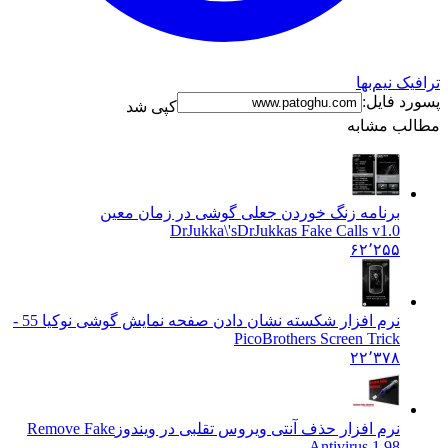
ترافیک نیم‌بها
پسورد فایل:
کپی شد
مطالب مشابه
برنامه زنگ خوردن جعلی گوشی در زمان معین
DrJukka\'s
DrJukkas Fake Calls v1.0
۶۲٬۲۵۵
نرم افزار شکسته نشان دادن صفحه نمایش گوشی نوکیا 5
5 -
PicoBrothers Screen Trick
۲۲٬۳۷۸
نرم افزار حذف آنتی ویروس تقلبی در ویندوز
Remove Fake
Antivirus 1.98