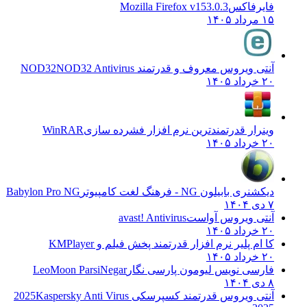
فایرفاکس
Mozilla Firefox v153.0.3
۱۵ مرداد ۱۴۰۵
آنتی ویروس معروف و قدرتمند NOD32
NOD32 Antivirus
۲۰ خرداد ۱۴۰۵
وینرار قدرتمندترین نرم افزار فشرده سازی
WinRAR
۲۰ خرداد ۱۴۰۵
دیکشنری بابیلون NG - فرهنگ لغت کامپیوتر
Babylon Pro NG
۷ دی ۱۴۰۴
آنتی ویروس آواست
avast! Antivirus
۲۰ خرداد ۱۴۰۵
کا ام پلیر نرم افزار قدرتمند پخش فیلم و
KMPlayer
۲۰ خرداد ۱۴۰۵
فارسی نویس لیومون پارسی نگار
LeoMoon ParsiNegar
۸ دی ۱۴۰۴
آنتی ویروس قدرتمند کسپرسکی 2025
Kaspersky Anti Virus