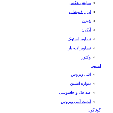
نمایش عکس
ابزار فتوشاپ
فونت
آیکون
تصاویر استوک
تصاویر لایه باز
وکتور
امنیتی
آنتی ویروس
دیواره آتشین
ضد هک و جاسوسی
آپدیت آنتی ویروس
گوناگون