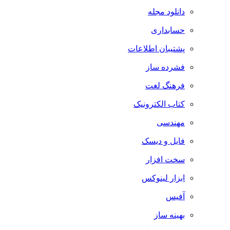
دانلود مجله
حسابداری
پشتیبان اطلاعات
فشرده ساز
فرهنگ لغت
کتاب الکترونیک
مهندسی
فایل و دیسک
سخت افزار
ابزار لینوکس
آفیس
بهینه ساز