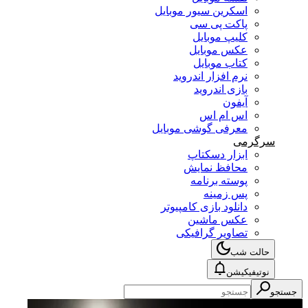
اسکرین سیور موبایل
پاکت پی سی
کلیپ موبایل
عکس موبایل
کتاب موبایل
نرم افزار اندروید
بازی اندروید
آیفون
اس ام اس
معرفی گوشی موبایل
سرگرمی
ابزار دسکتاپ
محافظ نمایش
پوسته برنامه
پس زمینه
دانلود بازی کامپیوتر
عکس ماشین
تصاویر گرافیکی
حالت شب
نوتیفیکیشن
جستجو