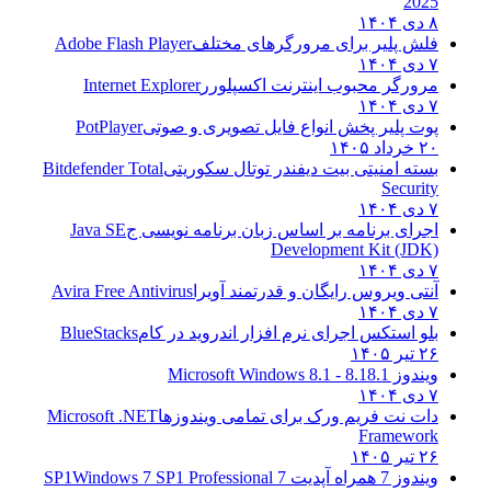
2025
۸ دی ۱۴۰۴
فلش پلیر برای مرورگرهای مختلف
Adobe Flash Player
۷ دی ۱۴۰۴
مرورگر محبوب اینترنت اکسپلورر
Internet Explorer
۷ دی ۱۴۰۴
پوت پلیر پخش انواع فایل تصویری و صوتی
PotPlayer
۲۰ خرداد ۱۴۰۵
بسته امنیتی بیت دیفندر توتال سکوریتی
Bitdefender Total
Security
۷ دی ۱۴۰۴
اجرای برنامه بر اساس زبان برنامه نویسی ج
Java SE
Development Kit (JDK)
۷ دی ۱۴۰۴
آنتی ویروس رایگان و قدرتمند آویرا
Avira Free Antivirus
۷ دی ۱۴۰۴
بلو استکس اجرای نرم افزار اندروید در کام
BlueStacks
۲۶ تیر ۱۴۰۵
ویندوز 8.1
8.1 - Microsoft Windows 8.1
۷ دی ۱۴۰۴
دات نت فریم ورک برای تمامی ویندوزها
Microsoft .NET
Framework
۲۶ تیر ۱۴۰۵
ویندوز 7 همراه آپدیت 7 SP1
Windows 7 SP1 Professional