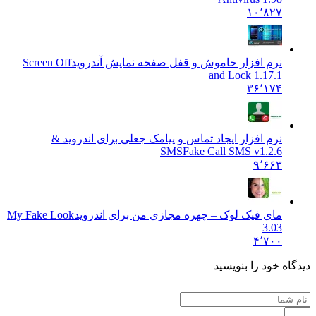
۱۰٬۸۲۷
نرم افزار خاموش و قفل صفحه نمایش آندروید
Screen Off
and Lock 1.17.1
۳۶٬۱۷۴
نرم افزار ایجاد تماس و پیامک جعلی برای اندروید &
SMS
Fake Call SMS v1.2.6
۹٬۶۶۳
مای فیک لوک – چهره مجازی من برای اندروید
My Fake Look
3.03
۴٬۷۰۰
دیدگاه خود را بنویسید