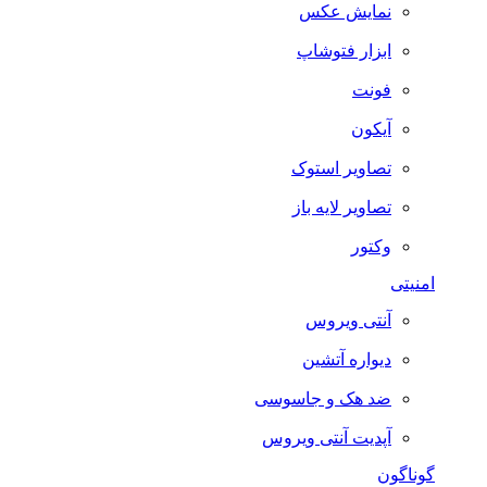
نمایش عکس
ابزار فتوشاپ
فونت
آیکون
تصاویر استوک
تصاویر لایه باز
وکتور
امنیتی
آنتی ویروس
دیواره آتشین
ضد هک و جاسوسی
آپدیت آنتی ویروس
گوناگون