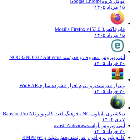
گوگل کروم
Google Chrome
۱۵ مرداد ۱۴۰۵
فایرفاکس
Mozilla Firefox v153.0.3
۱۵ مرداد ۱۴۰۵
آنتی ویروس معروف و قدرتمند NOD32
NOD32 Antivirus
۲۰ خرداد ۱۴۰۵
وینرار قدرتمندترین نرم افزار فشرده سازی
WinRAR
۲۰ خرداد ۱۴۰۵
دیکشنری بابیلون NG - فرهنگ لغت کامپیوتر
Babylon Pro NG
۷ دی ۱۴۰۴
آنتی ویروس آواست
avast! Antivirus
۲۰ خرداد ۱۴۰۵
کا ام پلیر نرم افزار قدرتمند پخش فیلم و
KMPlayer