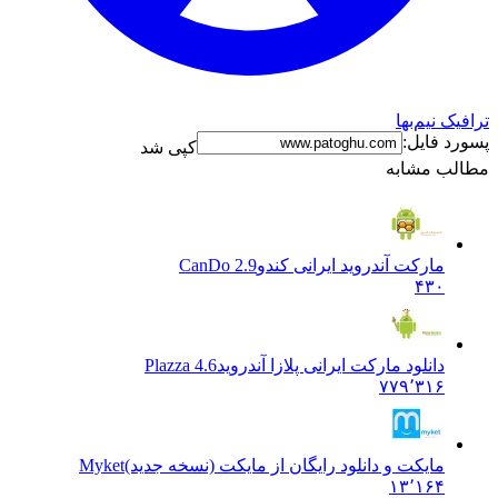
ک نیم‌بها
د فایل:
کپی شد
ب مشابه
مارکت آندروید ایرانی کندو
CanDo 2.9
۴۳۰
دانلود مارکت ایرانی پلازا آندروید
Plazza 4.6
۷۷۹٬۳۱۶
مایکت و دانلود رایگان از مایکت (نسخه جدید)
Myket
۱۳٬۱۶۴