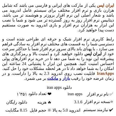
ن اپس
یکی از مارکت های ایرانی و فارسی می باشد که شامل
ن بازی و نرم افزار مختلف برای سیستم عامل اندروید می
 و شعار اصلی این نرم افزار بروزتر و هوشمند تر می باشد.
بیس نرم افزار روز به روز گسترده تر می شود و شما با نصب
ابزار به هزاران نرم افزار و بازی اندروید به صورت مستقیم
پیدا خواهید کرد.
 کاربری نرم افزار شیک و حرفه ای طراحی شده است و
سی شما را به قسمت های مختلف نرم افزار به سادگی فراهم
ازد ، با پهنای باند بالای سرور نرم افزار شما با حداکثر سرعت
از
ایران اپس
دانلود خواهید کرد و امنیت بالا و رمزگذاری های
فته این نوید را به شما می دهد تا در خرید نرم افزارهای پولی
احساس امنیت کنید. همچنین این ابزار با پشتیانی 24 ساعته این
ن را به شما خواهد داد تا در هر لحظه مشکلات خود را حل کنید.
Iran
قابلیت نصب روی اندروید 2.3 به بالا را داراست. و در
 عرضه خود را رقیب
بازار
و
مایکت
بر می شمرد.
دانلود iran apps
❤️ تعداد دانلود
iran apps
م نرم افزار
۱٬۳۵۱
ه نرم افزار
3.1.6
🔥 هزینه
دانلود رایگان
یازمند سیستم
اندروید 5.0 به بالا
🔆 حجم فایل
8.15 مگابایت