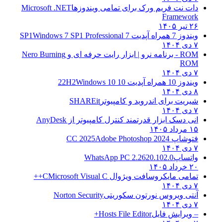
دات نت فریم ورک برای تمامی ویندوزها
Microsoft .NET
Framework
۲۶ تیر ۱۴۰۵
ویندوز 7 همراه آپدیت 7 SP1
Windows 7 SP1 Professional
۷ دی ۱۴۰۴
ROM - برنامه نرو | ابزار رایت حرفه ای و
Nero Burning
ROM
۷ دی ۱۴۰۴
ویندوز 10 همراه آپدیت 10 22H2
Windows 10
۸ دی ۱۴۰۴
شیریت برای اندروید و کامپیوتر
SHAREit
۷ دی ۱۴۰۴
انی دسک ابزار قدرتمند کنترل کامپیوتر از
AnyDesk
۱۵ مرداد ۱۴۰۵
فتوشاپ CC 2025
Adobe Photoshop 2024
۷ دی ۱۴۰۴
واتساپ
WhatsApp PC 2.2620.102.0
۲۰ خرداد ۱۴۰۵
تمامی مایکروسافت ویژوال C
Microsoft Visual C++
۷ دی ۱۴۰۴
آنتی ویروس نورتون سکوریتی
Norton Security
۷ دی ۱۴۰۴
– ویرایش فایل
Hosts File Editor+