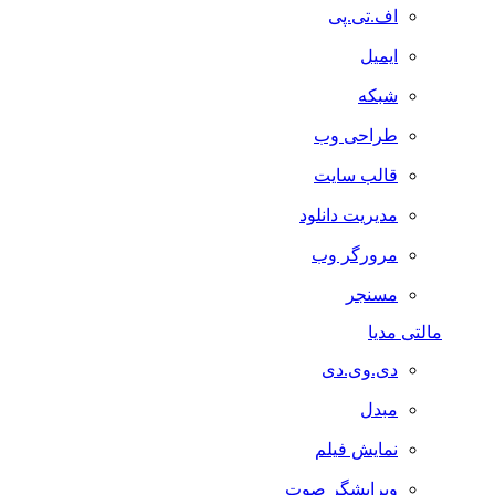
اف.تی.پی
ایمیل
شبکه
طراحی وب
قالب سایت
مدیریت دانلود
مرورگر وب
مسنجر
مالتی مدیا
دی.وی.دی
مبدل
نمایش فیلم
ویرایشگر صوت