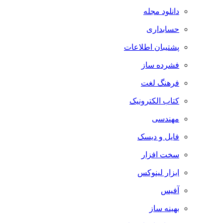
دانلود مجله
حسابداری
پشتیبان اطلاعات
فشرده ساز
فرهنگ لغت
کتاب الکترونیک
مهندسی
فایل و دیسک
سخت افزار
ابزار لینوکس
آفیس
بهینه ساز