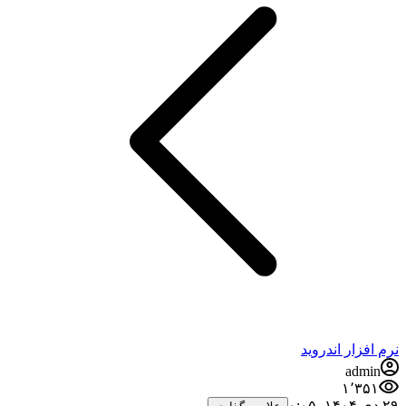
فزار اندروید
admi
۱٬۳۵