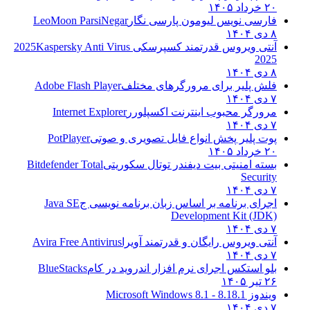
۲۰ خرداد ۱۴۰۵
فارسی نویس لیومون پارسی نگار
LeoMoon ParsiNegar
۸ دی ۱۴۰۴
آنتی ویروس قدرتمند کسپرسکی 2025
Kaspersky Anti Virus
2025
۸ دی ۱۴۰۴
فلش پلیر برای مرورگرهای مختلف
Adobe Flash Player
۷ دی ۱۴۰۴
مرورگر محبوب اینترنت اکسپلورر
Internet Explorer
۷ دی ۱۴۰۴
پوت پلیر پخش انواع فایل تصویری و صوتی
PotPlayer
۲۰ خرداد ۱۴۰۵
بسته امنیتی بیت دیفندر توتال سکوریتی
Bitdefender Total
Security
۷ دی ۱۴۰۴
اجرای برنامه بر اساس زبان برنامه نویسی ج
Java SE
Development Kit (JDK)
۷ دی ۱۴۰۴
آنتی ویروس رایگان و قدرتمند آویرا
Avira Free Antivirus
۷ دی ۱۴۰۴
بلو استکس اجرای نرم افزار اندروید در کام
BlueStacks
۲۶ تیر ۱۴۰۵
ویندوز 8.1
8.1 - Microsoft Windows 8.1
۷ دی ۱۴۰۴