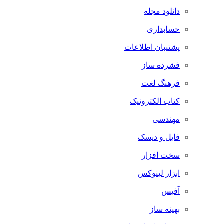
دانلود مجله
حسابداری
پشتیبان اطلاعات
فشرده ساز
فرهنگ لغت
کتاب الکترونیک
مهندسی
فایل و دیسک
سخت افزار
ابزار لینوکس
آفیس
بهینه ساز