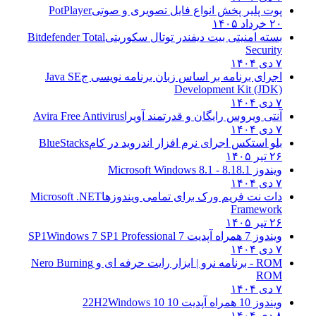
پوت پلیر پخش انواع فایل تصویری و صوتی
PotPlayer
۲۰ خرداد ۱۴۰۵
بسته امنیتی بیت دیفندر توتال سکوریتی
Bitdefender Total
Security
۷ دی ۱۴۰۴
اجرای برنامه بر اساس زبان برنامه نویسی ج
Java SE
Development Kit (JDK)
۷ دی ۱۴۰۴
آنتی ویروس رایگان و قدرتمند آویرا
Avira Free Antivirus
۷ دی ۱۴۰۴
بلو استکس اجرای نرم افزار اندروید در کام
BlueStacks
۲۶ تیر ۱۴۰۵
ویندوز 8.1
8.1 - Microsoft Windows 8.1
۷ دی ۱۴۰۴
دات نت فریم ورک برای تمامی ویندوزها
Microsoft .NET
Framework
۲۶ تیر ۱۴۰۵
ویندوز 7 همراه آپدیت 7 SP1
Windows 7 SP1 Professional
۷ دی ۱۴۰۴
ROM - برنامه نرو | ابزار رایت حرفه ای و
Nero Burning
ROM
۷ دی ۱۴۰۴
ویندوز 10 همراه آپدیت 10 22H2
Windows 10
۸ دی ۱۴۰۴