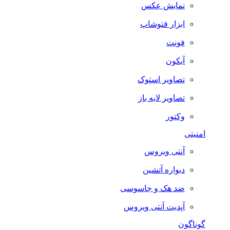
نمایش عکس
ابزار فتوشاپ
فونت
آیکون
تصاویر استوک
تصاویر لایه باز
وکتور
امنیتی
آنتی ویروس
دیواره آتشین
ضد هک و جاسوسی
آپدیت آنتی ویروس
گوناگون