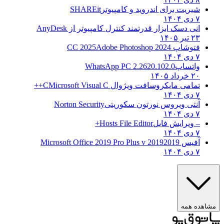
شیریت برای اندروید و کامپیوتر
SHAREit
۷ دی ۱۴۰۴
انی دسک ابزار قدرتمند کنترل کامپیوتر از
AnyDesk
۲۳ تیر ۱۴۰۵
فتوشاپ CC 2025
Adobe Photoshop 2024
۷ دی ۱۴۰۴
واتساپ
WhatsApp PC 2.2620.102.0
۲۰ خرداد ۱۴۰۵
تمامی مایکروسافت ویژوال C
Microsoft Visual C++
۷ دی ۱۴۰۴
آنتی ویروس نورتون سکوریتی
Norton Security
۷ دی ۱۴۰۴
– ویرایش فایل
Hosts File Editor+
۷ دی ۱۴۰۴
آفیس 2019
2019 Microsoft Office 2019 Pro Plus v
۷ دی ۱۴۰۴
هده همه