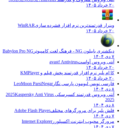
۲۰ خرداد ۱۴۰۵
وینرار قدرتمندترین نرم افزار فشرده سازی
WinRAR
۲۰ خرداد ۱۴۰۵
دیکشنری بابیلون NG - فرهنگ لغت کامپیوتر
Babylon Pro NG
۷ دی ۱۴۰۴
آنتی ویروس آواست
avast! Antivirus
۲۰ خرداد ۱۴۰۵
کا ام پلیر نرم افزار قدرتمند پخش فیلم و
KMPlayer
۲۰ خرداد ۱۴۰۵
فارسی نویس لیومون پارسی نگار
LeoMoon ParsiNegar
۸ دی ۱۴۰۴
آنتی ویروس قدرتمند کسپرسکی 2025
Kaspersky Anti Virus
2025
۸ دی ۱۴۰۴
فلش پلیر برای مرورگرهای مختلف
Adobe Flash Player
۷ دی ۱۴۰۴
مرورگر محبوب اینترنت اکسپلورر
Internet Explorer
۷ دی ۱۴۰۴