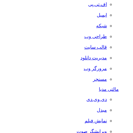
اف.تی.پی
ایمیل
شبکه
طراحی وب
قالب سایت
مدیریت دانلود
مرورگر وب
مسنجر
مالتی مدیا
دی.وی.دی
مبدل
نمایش فیلم
ویرایشگر صوت