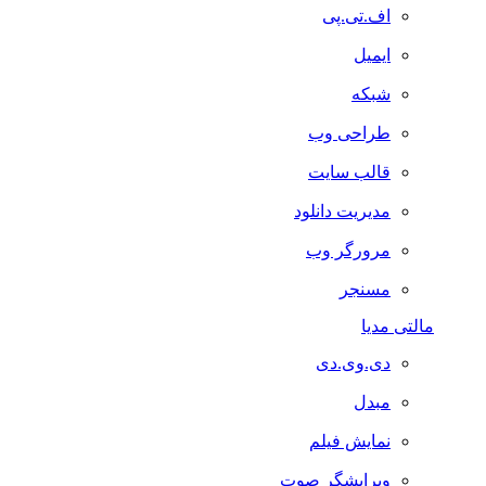
اف.تی.پی
ایمیل
شبکه
طراحی وب
قالب سایت
مدیریت دانلود
مرورگر وب
مسنجر
مالتی مدیا
دی.وی.دی
مبدل
نمایش فیلم
ویرایشگر صوت