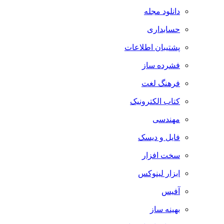
دانلود مجله
حسابداری
پشتیبان اطلاعات
فشرده ساز
فرهنگ لغت
کتاب الکترونیک
مهندسی
فایل و دیسک
سخت افزار
ابزار لینوکس
آفیس
بهینه ساز