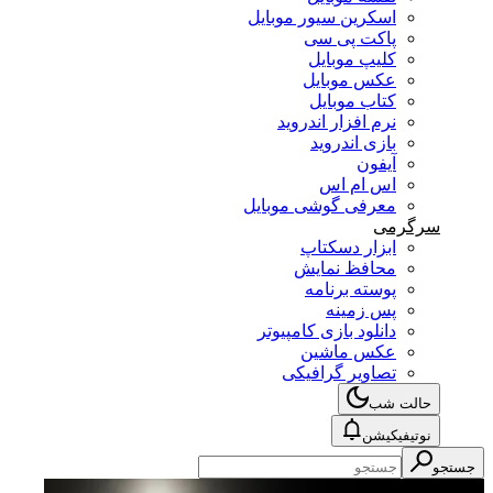
اسکرین سیور موبایل
پاکت پی سی
کلیپ موبایل
عکس موبایل
کتاب موبایل
نرم افزار اندروید
بازی اندروید
آیفون
اس ام اس
معرفی گوشی موبایل
سرگرمی
ابزار دسکتاپ
محافظ نمایش
پوسته برنامه
پس زمینه
دانلود بازی کامپیوتر
عکس ماشین
تصاویر گرافیکی
حالت شب
نوتیفیکیشن
جستجو