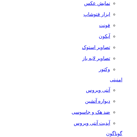
نمایش عکس
ابزار فتوشاپ
فونت
آیکون
تصاویر استوک
تصاویر لایه باز
وکتور
امنیتی
آنتی ویروس
دیواره آتشین
ضد هک و جاسوسی
آپدیت آنتی ویروس
گوناگون