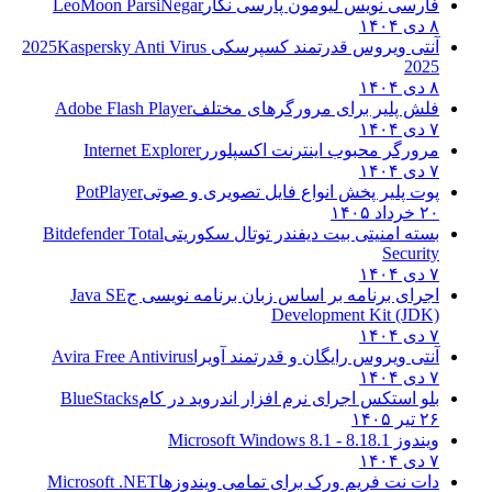
فارسی نویس لیومون پارسی نگار
LeoMoon ParsiNegar
۸ دی ۱۴۰۴
آنتی ویروس قدرتمند کسپرسکی 2025
Kaspersky Anti Virus
2025
۸ دی ۱۴۰۴
فلش پلیر برای مرورگرهای مختلف
Adobe Flash Player
۷ دی ۱۴۰۴
مرورگر محبوب اینترنت اکسپلورر
Internet Explorer
۷ دی ۱۴۰۴
پوت پلیر پخش انواع فایل تصویری و صوتی
PotPlayer
۲۰ خرداد ۱۴۰۵
بسته امنیتی بیت دیفندر توتال سکوریتی
Bitdefender Total
Security
۷ دی ۱۴۰۴
اجرای برنامه بر اساس زبان برنامه نویسی ج
Java SE
Development Kit (JDK)
۷ دی ۱۴۰۴
آنتی ویروس رایگان و قدرتمند آویرا
Avira Free Antivirus
۷ دی ۱۴۰۴
بلو استکس اجرای نرم افزار اندروید در کام
BlueStacks
۲۶ تیر ۱۴۰۵
ویندوز 8.1
8.1 - Microsoft Windows 8.1
۷ دی ۱۴۰۴
دات نت فریم ورک برای تمامی ویندوزها
Microsoft .NET