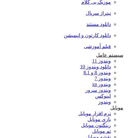
موزیک بی کلام
تیتراژ سریال
دانلود مستند
دانلود کارتون و انیمیشن
فیلم آموزشی
سیستم عامل
ویندوز 11
دانلود ویندوز 10
ویندوز 8 و 8.1
ویندوز 7
ویندوز xp
ویندوز سرور
لینوکس
ویندوز
موبایل
نرم افزار موبایل
بازی موبایل
رینگتون موبایل
تم موبایل
نقشه موبایل