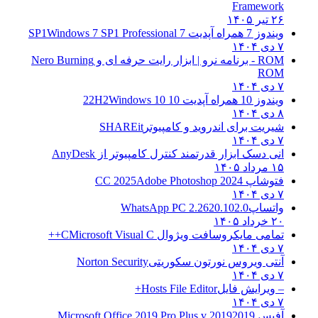
Framework
۲۶ تیر ۱۴۰۵
ویندوز 7 همراه آپدیت 7 SP1
Windows 7 SP1 Professional
۷ دی ۱۴۰۴
ROM - برنامه نرو | ابزار رایت حرفه ای و
Nero Burning
ROM
۷ دی ۱۴۰۴
ویندوز 10 همراه آپدیت 10 22H2
Windows 10
۸ دی ۱۴۰۴
شیریت برای اندروید و کامپیوتر
SHAREit
۷ دی ۱۴۰۴
انی دسک ابزار قدرتمند کنترل کامپیوتر از
AnyDesk
۱۵ مرداد ۱۴۰۵
فتوشاپ CC 2025
Adobe Photoshop 2024
۷ دی ۱۴۰۴
واتساپ
WhatsApp PC 2.2620.102.0
۲۰ خرداد ۱۴۰۵
تمامی مایکروسافت ویژوال C
Microsoft Visual C++
۷ دی ۱۴۰۴
آنتی ویروس نورتون سکوریتی
Norton Security
۷ دی ۱۴۰۴
– ویرایش فایل
Hosts File Editor+
۷ دی ۱۴۰۴
آفیس 2019
2019 Microsoft Office 2019 Pro Plus v