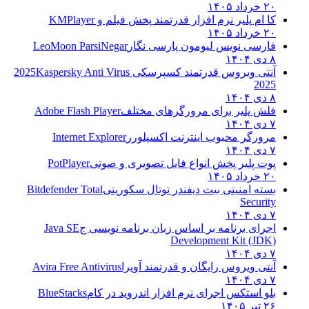
۲۰ خرداد ۱۴۰۵
کا ام پلیر نرم افزار قدرتمند پخش فیلم و
KMPlayer
۲۰ خرداد ۱۴۰۵
فارسی نویس لیومون پارسی نگار
LeoMoon ParsiNegar
۸ دی ۱۴۰۴
آنتی ویروس قدرتمند کسپرسکی 2025
Kaspersky Anti Virus
2025
۸ دی ۱۴۰۴
فلش پلیر برای مرورگرهای مختلف
Adobe Flash Player
۷ دی ۱۴۰۴
مرورگر محبوب اینترنت اکسپلورر
Internet Explorer
۷ دی ۱۴۰۴
پوت پلیر پخش انواع فایل تصویری و صوتی
PotPlayer
۲۰ خرداد ۱۴۰۵
بسته امنیتی بیت دیفندر توتال سکوریتی
Bitdefender Total
Security
۷ دی ۱۴۰۴
اجرای برنامه بر اساس زبان برنامه نویسی ج
Java SE
Development Kit (JDK)
۷ دی ۱۴۰۴
آنتی ویروس رایگان و قدرتمند آویرا
Avira Free Antivirus
۷ دی ۱۴۰۴
بلو استکس اجرای نرم افزار اندروید در کام
BlueStacks
۲۶ تیر ۱۴۰۵