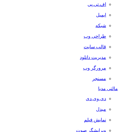
اف.تی.پی
ایمیل
شبکه
طراحی وب
قالب سایت
مدیریت دانلود
مرورگر وب
مسنجر
مالتی مدیا
دی.وی.دی
مبدل
نمایش فیلم
ویرایشگر صوت