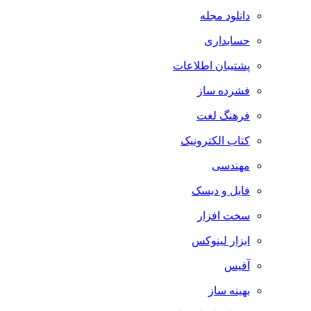
دانلود مجله
حسابداری
پشتیبان اطلاعات
فشرده ساز
فرهنگ لغت
کتاب الکترونیک
مهندسی
فایل و دیسک
سخت افزار
ابزار لینوکس
آفیس
بهینه ساز