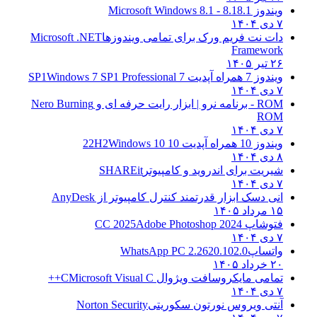
ویندوز 8.1
8.1 - Microsoft Windows 8.1
۷ دی ۱۴۰۴
دات نت فریم ورک برای تمامی ویندوزها
Microsoft .NET
Framework
۲۶ تیر ۱۴۰۵
ویندوز 7 همراه آپدیت 7 SP1
Windows 7 SP1 Professional
۷ دی ۱۴۰۴
ROM - برنامه نرو | ابزار رایت حرفه ای و
Nero Burning
ROM
۷ دی ۱۴۰۴
ویندوز 10 همراه آپدیت 10 22H2
Windows 10
۸ دی ۱۴۰۴
شیریت برای اندروید و کامپیوتر
SHAREit
۷ دی ۱۴۰۴
انی دسک ابزار قدرتمند کنترل کامپیوتر از
AnyDesk
۱۵ مرداد ۱۴۰۵
فتوشاپ CC 2025
Adobe Photoshop 2024
۷ دی ۱۴۰۴
واتساپ
WhatsApp PC 2.2620.102.0
۲۰ خرداد ۱۴۰۵
تمامی مایکروسافت ویژوال C
Microsoft Visual C++
۷ دی ۱۴۰۴
آنتی ویروس نورتون سکوریتی
Norton Security