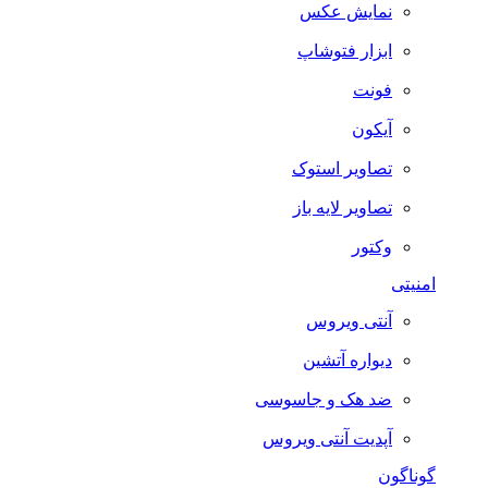
نمایش عکس
ابزار فتوشاپ
فونت
آیکون
تصاویر استوک
تصاویر لایه باز
وکتور
امنیتی
آنتی ویروس
دیواره آتشین
ضد هک و جاسوسی
آپدیت آنتی ویروس
گوناگون