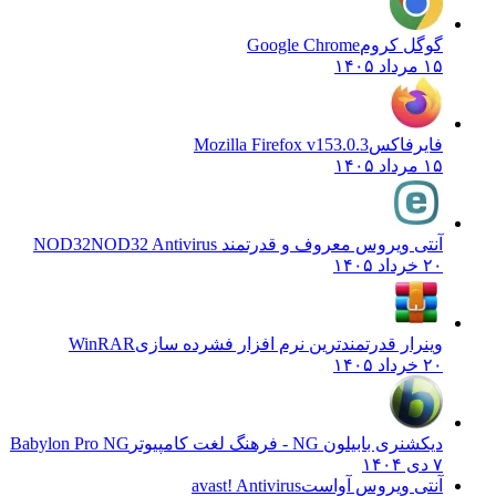
گوگل کروم
Google Chrome
۱۵ مرداد ۱۴۰۵
فایرفاکس
Mozilla Firefox v153.0.3
۱۵ مرداد ۱۴۰۵
آنتی ویروس معروف و قدرتمند NOD32
NOD32 Antivirus
۲۰ خرداد ۱۴۰۵
وینرار قدرتمندترین نرم افزار فشرده سازی
WinRAR
۲۰ خرداد ۱۴۰۵
دیکشنری بابیلون NG - فرهنگ لغت کامپیوتر
Babylon Pro NG
۷ دی ۱۴۰۴
آنتی ویروس آواست
avast! Antivirus