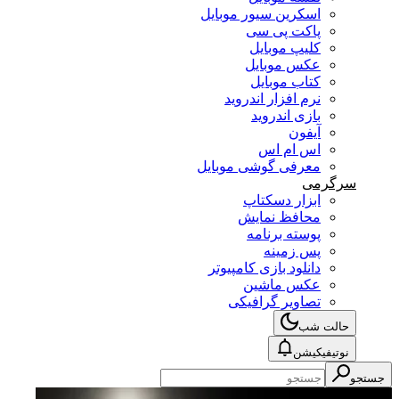
اسکرین سیور موبایل
پاکت پی سی
کلیپ موبایل
عکس موبایل
کتاب موبایل
نرم افزار اندروید
بازی اندروید
آیفون
اس ام اس
معرفی گوشی موبایل
سرگرمی
ابزار دسکتاپ
محافظ نمایش
پوسته برنامه
پس زمینه
دانلود بازی کامپیوتر
عکس ماشین
تصاویر گرافیکی
حالت شب
نوتیفیکیشن
جستجو