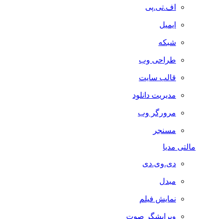
اف.تی.پی
ایمیل
شبکه
طراحی وب
قالب سایت
مدیریت دانلود
مرورگر وب
مسنجر
مالتی مدیا
دی.وی.دی
مبدل
نمایش فیلم
ویرایشگر صوت