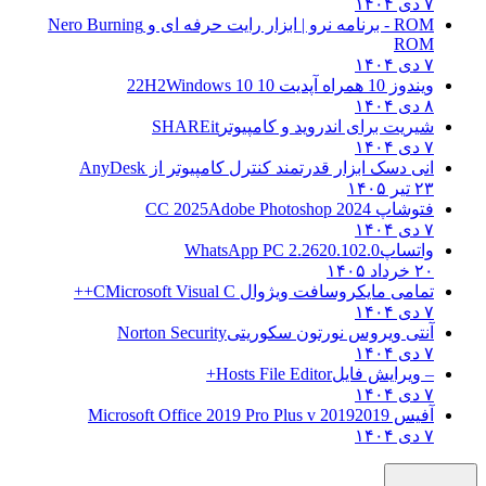
۷ دی ۱۴۰۴
ROM - برنامه نرو | ابزار رایت حرفه ای و
Nero Burning
ROM
۷ دی ۱۴۰۴
ویندوز 10 همراه آپدیت 10 22H2
Windows 10
۸ دی ۱۴۰۴
شیریت برای اندروید و کامپیوتر
SHAREit
۷ دی ۱۴۰۴
انی دسک ابزار قدرتمند کنترل کامپیوتر از
AnyDesk
۲۳ تیر ۱۴۰۵
فتوشاپ CC 2025
Adobe Photoshop 2024
۷ دی ۱۴۰۴
واتساپ
WhatsApp PC 2.2620.102.0
۲۰ خرداد ۱۴۰۵
تمامی مایکروسافت ویژوال C
Microsoft Visual C++
۷ دی ۱۴۰۴
آنتی ویروس نورتون سکوریتی
Norton Security
۷ دی ۱۴۰۴
– ویرایش فایل
Hosts File Editor+
۷ دی ۱۴۰۴
آفیس 2019
2019 Microsoft Office 2019 Pro Plus v
۷ دی ۱۴۰۴