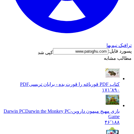
ک نیم‌بها
د فایل:
کپی شد
ب مشابه
کتاب PDF قورباغه را قورت بده - برایان تریسی
PDF
۱۷۱٬۸۹۰
بازی مهیج میمون داروین-Darwin PC
Darwin the Monkey PC
Game
۴۶٬۱۸۸