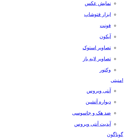
نمایش عکس
ابزار فتوشاپ
فونت
آیکون
تصاویر استوک
تصاویر لایه باز
وکتور
امنیتی
آنتی ویروس
دیواره آتشین
ضد هک و جاسوسی
آپدیت آنتی ویروس
گوناگون