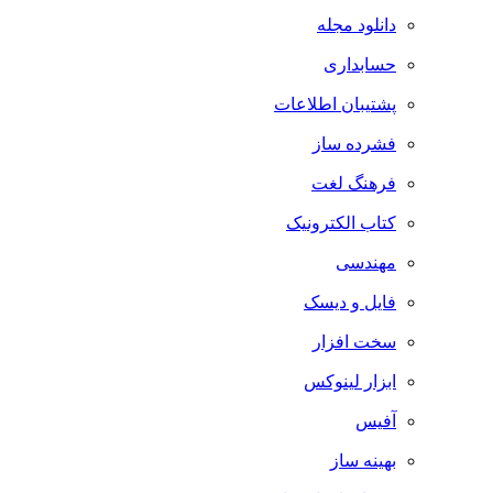
دانلود مجله
حسابداری
پشتیبان اطلاعات
فشرده ساز
فرهنگ لغت
کتاب الکترونیک
مهندسی
فایل و دیسک
سخت افزار
ابزار لینوکس
آفیس
بهینه ساز