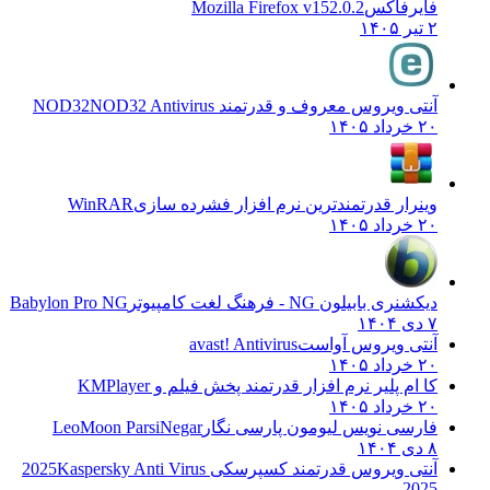
فایرفاکس
Mozilla Firefox v152.0.2
۲ تیر ۱۴۰۵
آنتی ویروس معروف و قدرتمند NOD32
NOD32 Antivirus
۲۰ خرداد ۱۴۰۵
وینرار قدرتمندترین نرم افزار فشرده سازی
WinRAR
۲۰ خرداد ۱۴۰۵
دیکشنری بابیلون NG - فرهنگ لغت کامپیوتر
Babylon Pro NG
۷ دی ۱۴۰۴
آنتی ویروس آواست
avast! Antivirus
۲۰ خرداد ۱۴۰۵
کا ام پلیر نرم افزار قدرتمند پخش فیلم و
KMPlayer
۲۰ خرداد ۱۴۰۵
فارسی نویس لیومون پارسی نگار
LeoMoon ParsiNegar
۸ دی ۱۴۰۴
آنتی ویروس قدرتمند کسپرسکی 2025
Kaspersky Anti Virus
2025