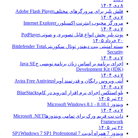
۸ دی ۱۴۰۴
فلش پلیر برای مرورگرهای مختلف
Adobe Flash Player
۷ دی ۱۴۰۴
مرورگر محبوب اینترنت اکسپلورر
Internet Explorer
۷ دی ۱۴۰۴
پوت پلیر پخش انواع فایل تصویری و صوتی
PotPlayer
۲۰ خرداد ۱۴۰۵
بسته امنیتی بیت دیفندر توتال سکوریتی
Bitdefender Total
Security
۷ دی ۱۴۰۴
اجرای برنامه بر اساس زبان برنامه نویسی ج
Java SE
Development Kit (JDK)
۷ دی ۱۴۰۴
آنتی ویروس رایگان و قدرتمند آویرا
Avira Free Antivirus
۷ دی ۱۴۰۴
بلو استکس اجرای نرم افزار اندروید در کام
BlueStacks
۲۶ تیر ۱۴۰۵
ویندوز 8.1
8.1 - Microsoft Windows 8.1
۷ دی ۱۴۰۴
دات نت فریم ورک برای تمامی ویندوزها
Microsoft .NET
Framework
۲۶ تیر ۱۴۰۵
ویندوز 7 همراه آپدیت 7 SP1
Windows 7 SP1 Professional