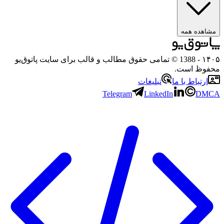
هده همه
۱
- 1388 © تمامی حقوق مطالب و قالب برای سایت پاتوق‌یو
وظ است.
رتباط با ما
تبلیغات
Telegram
LinkedIn
D