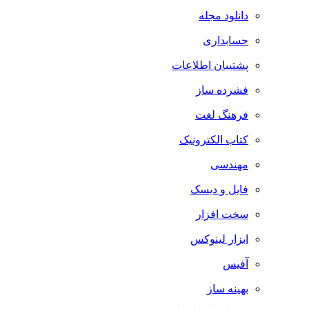
دانلود مجله
حسابداری
پشتیبان اطلاعات
فشرده ساز
فرهنگ لغت
کتاب الکترونیک
مهندسی
فایل و دیسک
سخت افزار
ابزار لینوکس
آفیس
بهینه ساز