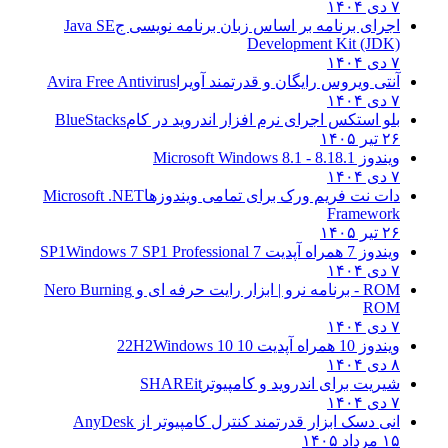
۷ دی ۱۴۰۴
اجرای برنامه بر اساس زبان برنامه نویسی ج
Java SE
Development Kit (JDK)
۷ دی ۱۴۰۴
آنتی ویروس رایگان و قدرتمند آویرا
Avira Free Antivirus
۷ دی ۱۴۰۴
بلو استکس اجرای نرم افزار اندروید در کام
BlueStacks
۲۶ تیر ۱۴۰۵
ویندوز 8.1
8.1 - Microsoft Windows 8.1
۷ دی ۱۴۰۴
دات نت فریم ورک برای تمامی ویندوزها
Microsoft .NET
Framework
۲۶ تیر ۱۴۰۵
ویندوز 7 همراه آپدیت 7 SP1
Windows 7 SP1 Professional
۷ دی ۱۴۰۴
ROM - برنامه نرو | ابزار رایت حرفه ای و
Nero Burning
ROM
۷ دی ۱۴۰۴
ویندوز 10 همراه آپدیت 10 22H2
Windows 10
۸ دی ۱۴۰۴
شیریت برای اندروید و کامپیوتر
SHAREit
۷ دی ۱۴۰۴
انی دسک ابزار قدرتمند کنترل کامپیوتر از
AnyDesk
۱۵ مرداد ۱۴۰۵