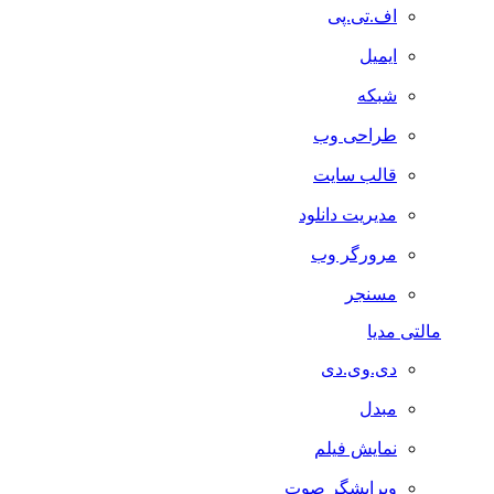
اف.تی.پی
ایمیل
شبکه
طراحی وب
قالب سایت
مدیریت دانلود
مرورگر وب
مسنجر
مالتی مدیا
دی.وی.دی
مبدل
نمایش فیلم
ویرایشگر صوت