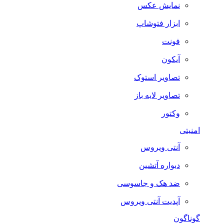
نمایش عکس
ابزار فتوشاپ
فونت
آیکون
تصاویر استوک
تصاویر لایه باز
وکتور
امنیتی
آنتی ویروس
دیواره آتشین
ضد هک و جاسوسی
آپدیت آنتی ویروس
گوناگون