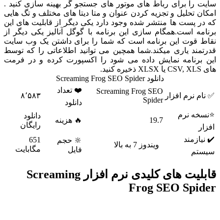
سایت را برای رباط های موتور های جستجو گر بهینه سازی کنید .
امکان تحلیل و تجزیه کردن عنوان و متا دیتا های مختلف و تگ هایی
که در پست ها منتشر شده وجود دارد یکی دیگر از قابلیت های این
برنامه است.همگام سازی این برنامه با گوگل آنالیز یکی دیگر از
نقاط قوت این برنامه است که شما را برای داشتن یک وب سایت
قدرتمند یاری میکند.شما همچین می توانید اطلاعاتی را که توسط
این برنامه نمایش داده می شود را اکسپورت کرده و در فرمت
های CSV, XLS یا XLSX ذخیره کنید.
دانلود Screaming Frog SEO Spider
❤️ تعداد
Screaming Frog SEO
✅ نام نرم افزار
۸٬۵۸۳
Spider
دانلود
⭐نسخه نرم
دانلود
19.7
🔥 هزینه
رایگان
افزار
✔️ نیازمند
651
🔆 حجم
ویندوز 7 به بالا
مگابایت
فایل
سیستم
قابلیت های کلیدی نرم افزار Screaming
Frog SEO Spider