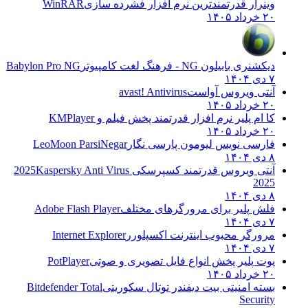
وینرار قدرتمندترین نرم افزار فشرده سازی
WinRAR
۲۰ خرداد ۱۴۰۵
دیکشنری بابیلون NG - فرهنگ لغت کامپیوتر
Babylon Pro NG
۷ دی ۱۴۰۴
آنتی ویروس آواست
avast! Antivirus
۲۰ خرداد ۱۴۰۵
کا ام پلیر نرم افزار قدرتمند پخش فیلم و
KMPlayer
۲۰ خرداد ۱۴۰۵
فارسی نویس لیومون پارسی نگار
LeoMoon ParsiNegar
۸ دی ۱۴۰۴
آنتی ویروس قدرتمند کسپرسکی 2025
Kaspersky Anti Virus
2025
۸ دی ۱۴۰۴
فلش پلیر برای مرورگرهای مختلف
Adobe Flash Player
۷ دی ۱۴۰۴
مرورگر محبوب اینترنت اکسپلورر
Internet Explorer
۷ دی ۱۴۰۴
پوت پلیر پخش انواع فایل تصویری و صوتی
PotPlayer
۲۰ خرداد ۱۴۰۵
بسته امنیتی بیت دیفندر توتال سکوریتی
Bitdefender Total
Security