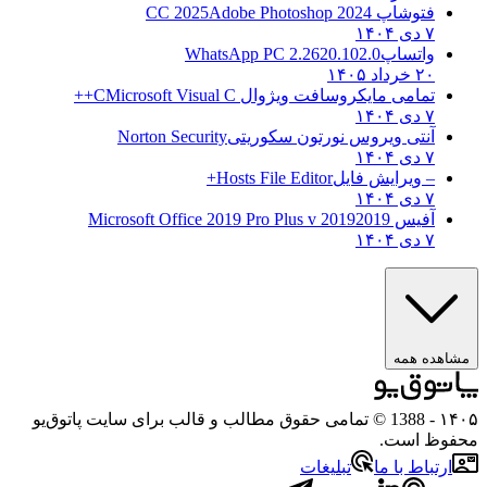
فتوشاپ CC 2025
Adobe Photoshop 2024
۷ دی ۱۴۰۴
واتساپ
WhatsApp PC 2.2620.102.0
۲۰ خرداد ۱۴۰۵
تمامی مایکروسافت ویژوال C
Microsoft Visual C++
۷ دی ۱۴۰۴
آنتی ویروس نورتون سکوریتی
Norton Security
۷ دی ۱۴۰۴
– ویرایش فایل
Hosts File Editor+
۷ دی ۱۴۰۴
آفیس 2019
2019 Microsoft Office 2019 Pro Plus v
۷ دی ۱۴۰۴
مشاهده همه
۱۴۰۵
- 1388 © تمامی حقوق مطالب و قالب برای سایت پاتوق‌یو
محفوظ است.
ارتباط با ما
تبلیغات