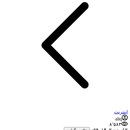
اینترنت
aliq
۸٬۵۸۳
۲ اسفند ۱۴۰۲،‏ ۰:۵۹