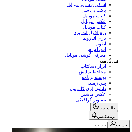
اسکرین سیور موبایل
پاکت پی سی
کلیپ موبایل
عکس موبایل
کتاب موبایل
نرم افزار اندروید
بازی اندروید
آیفون
اس ام اس
معرفی گوشی موبایل
سرگرمی
ابزار دسکتاپ
محافظ نمایش
پوسته برنامه
پس زمینه
دانلود بازی کامپیوتر
عکس ماشین
تصاویر گرافیکی
حالت شب
نوتیفیکیشن
جستجو