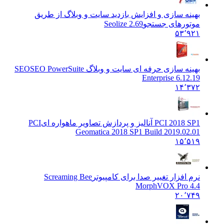
بهینه سازی و افزایش بازدید سایت و وبلاگ از طریق
موتورهای جستجو
Seolize 2.69
۵۳٬۹۲۱
بهینه سازی حرفه ای سایت و وبلاگ SEO
SEO PowerSuite
Enterprise 6.12.19
۱۴٬۳۷۲
PCI 2018 SP1 آنالیز و پردازش تصاویر ماهواره ای
PCI
Geomatica 2018 SP1 Build 2019.02.01
۱۵٬۵۱۹
نرم افزار تغییر صدا برای کامپیوتر
Screaming Bee
MorphVOX Pro 4.4
۲۰٬۷۴۹