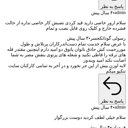
پاسخ به نظر
admin
۴ سال پیش
سلام ارور خاصی دارید قید کردی نصبش کار خاصی نداره از حالت
فشرده خارج و کلیک روی فایل نصب و تمام
رسولی گوذاتکجسر
۴ سال پیش
با عرض سلام خدمت تمام دست‌اندرکاران پرتلاش و طول
مورزحمت کش حاذق ناتوان پاتوق دو امید دارم اینچنین مقتدر قله
های ترقه را قاطی نکنید و شعله های پرتوی بنفش مضر به شما
اصابت نکند امید ویندوز
لایه اوزن بیش از این جر نخورد و در آخر به تمامی کارکنان سایت
تنکیو میگم
پاسخ به نظر
admin
۴ سال پیش
سلام خیلی لطف کردید دوست بزرگوار
فروزان
۴ سال پیش