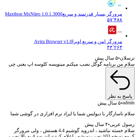
مرورگر بسیار قدرتمند و سریع
Maxthon MxNitro 1.0.1.3000
۵۷٬۴۸۸
مرورگر امن و سریع اویرا
Avira Browser v1.0
۴۴٬۲۶۳
ترسلان
۵ سال پیش
سلام من برنامه گوگل نصب میکنم مینویسه کلوسه اپ یعنی چی
پاسخ به نظر
admin
۵ سال پیش
سلام ناسازگار با دیوایس شما یا ایراد نرم افزاری در گوشی شما
رسول عربی
۴ سال پیش
سلام خسته نباشید ، اندروید گوشیم 4.4 هستش ، ولی مرورگر
کروم نسخه 103 نصب نمیشه ، اعلام کردید اندروید 4 به بالا نصب