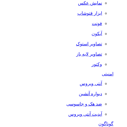
نمایش عکس
ابزار فتوشاپ
فونت
آیکون
تصاویر استوک
تصاویر لایه باز
وکتور
امنیتی
آنتی ویروس
دیواره آتشین
ضد هک و جاسوسی
آپدیت آنتی ویروس
گوناگون