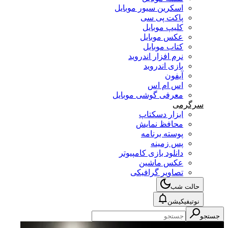
اسکرین سیور موبایل
پاکت پی سی
کلیپ موبایل
عکس موبایل
کتاب موبایل
نرم افزار اندروید
بازی اندروید
آیفون
اس ام اس
معرفی گوشی موبایل
سرگرمی
ابزار دسکتاپ
محافظ نمایش
پوسته برنامه
پس زمینه
دانلود بازی کامپیوتر
عکس ماشین
تصاویر گرافیکی
حالت شب
نوتیفیکیشن
جستجو