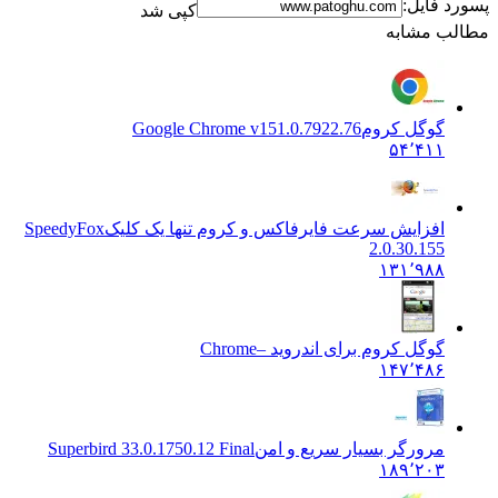
پسورد فایل:
کپی شد
مطالب مشابه
گوگل کروم
Google Chrome v151.0.7922.76
۵۴٬۴۱۱
افزایش سرعت فایرفاکس و کروم تنها یک کلیک
SpeedyFox
2.0.30.155
۱۳۱٬۹۸۸
گوگل کروم برای اندروید –
Chrome
۱۴۷٬۴۸۶
مرورگر بسیار سریع و امن
Superbird 33.0.1750.12 Final
۱۸۹٬۲۰۳