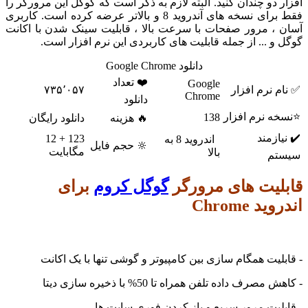
افزار دو چندان کنید. البته لازم به ذکر است که گوگل این مرورگر را
فقط برای نسخه های آندروید 8 و بالاتر عرضه کرده است. کاربری
آسان ، مرور صفحات با سرعت بالا ، قابلیت سینک شدن با اکانت
گوگل و ... از جمله قابلیت های کاربردی این نرم افزار است.
دانلود Google Chrome
❤️ تعداد
Google
✅ نام نرم افزار
۷۳۵٬۰۵۷
Chrome
دانلود
⭐نسخه نرم افزار
138
🔥 هزینه
دانلود رایگان
✔️ نیازمند
123 + 12
اندروید 8 به
🔆 حجم فایل
مگابایت
بالا
سیستم
قابلیت های مرورگر
گوگل کروم
برای
اندروید Chrome
- قابلیت همگام سازی بین کامپیوتر و گوشی تنها با یک اکانت
- کاهش مصرف داده تلفن همراه تا 50% با ذخیره سازی دیتا
- قابلیت مرور سریع و باز کردن فوری سایت ها