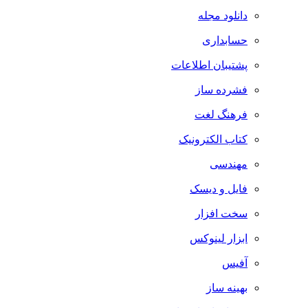
دانلود مجله
حسابداری
پشتیبان اطلاعات
فشرده ساز
فرهنگ لغت
کتاب الکترونیک
مهندسی
فایل و دیسک
سخت افزار
ابزار لینوکس
آفیس
بهینه ساز