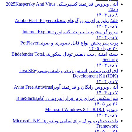
آنتی ویروس قدرتمند کسپرسکی 2025
Kaspersky Anti Virus
2025
۸ دی ۱۴۰۴
فلش پلیر برای مرورگرهای مختلف
Adobe Flash Player
۷ دی ۱۴۰۴
مرورگر محبوب اینترنت اکسپلورر
Internet Explorer
۷ دی ۱۴۰۴
پوت پلیر پخش انواع فایل تصویری و صوتی
PotPlayer
۲۰ خرداد ۱۴۰۵
بسته امنیتی بیت دیفندر توتال سکوریتی
Bitdefender Total
Security
۷ دی ۱۴۰۴
اجرای برنامه بر اساس زبان برنامه نویسی ج
Java SE
Development Kit (JDK)
۷ دی ۱۴۰۴
آنتی ویروس رایگان و قدرتمند آویرا
Avira Free Antivirus
۷ دی ۱۴۰۴
بلو استکس اجرای نرم افزار اندروید در کام
BlueStacks
۲۶ تیر ۱۴۰۵
ویندوز 8.1
8.1 - Microsoft Windows 8.1
۷ دی ۱۴۰۴
دات نت فریم ورک برای تمامی ویندوزها
Microsoft .NET
Framework
۲۶ تیر ۱۴۰۵