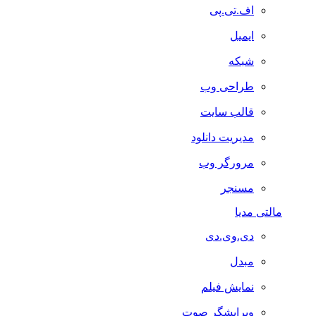
اف.تی.پی
ایمیل
شبکه
طراحی وب
قالب سایت
مدیریت دانلود
مرورگر وب
مسنجر
مالتی مدیا
دی.وی.دی
مبدل
نمایش فیلم
ویرایشگر صوت