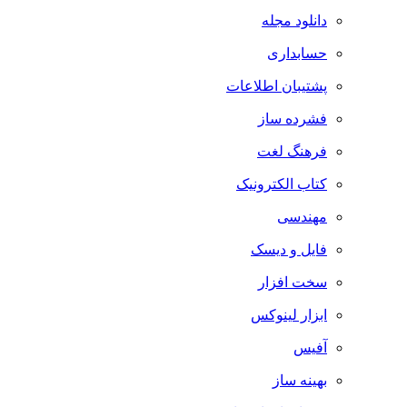
دانلود مجله
حسابداری
پشتیبان اطلاعات
فشرده ساز
فرهنگ لغت
کتاب الکترونیک
مهندسی
فایل و دیسک
سخت افزار
ابزار لینوکس
آفیس
بهینه ساز