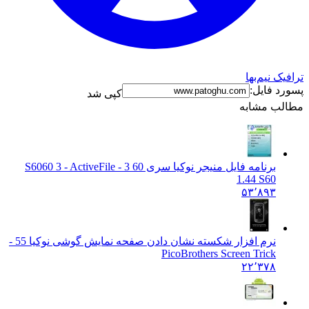
ترافیک نیم‌بها
پسورد فایل:
کپی شد
مطالب مشابه
برنامه فایل منیجر نوکیا سری 60 3 - S60
60 3 - ActiveFile
1.44 S60
۵۳٬۸۹۳
نرم افزار شکسته نشان دادن صفحه نمایش گوشی نوکیا 5
5 -
PicoBrothers Screen Trick
۲۲٬۳۷۸