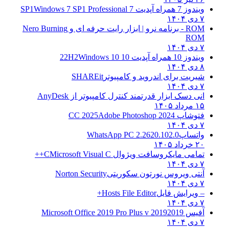
ویندوز 7 همراه آپدیت 7 SP1
Windows 7 SP1 Professional
۷ دی ۱۴۰۴
ROM - برنامه نرو | ابزار رایت حرفه ای و
Nero Burning
ROM
۷ دی ۱۴۰۴
ویندوز 10 همراه آپدیت 10 22H2
Windows 10
۸ دی ۱۴۰۴
شیریت برای اندروید و کامپیوتر
SHAREit
۷ دی ۱۴۰۴
انی دسک ابزار قدرتمند کنترل کامپیوتر از
AnyDesk
۱۵ مرداد ۱۴۰۵
فتوشاپ CC 2025
Adobe Photoshop 2024
۷ دی ۱۴۰۴
واتساپ
WhatsApp PC 2.2620.102.0
۲۰ خرداد ۱۴۰۵
تمامی مایکروسافت ویژوال C
Microsoft Visual C++
۷ دی ۱۴۰۴
آنتی ویروس نورتون سکوریتی
Norton Security
۷ دی ۱۴۰۴
– ویرایش فایل
Hosts File Editor+
۷ دی ۱۴۰۴
آفیس 2019
2019 Microsoft Office 2019 Pro Plus v
۷ دی ۱۴۰۴