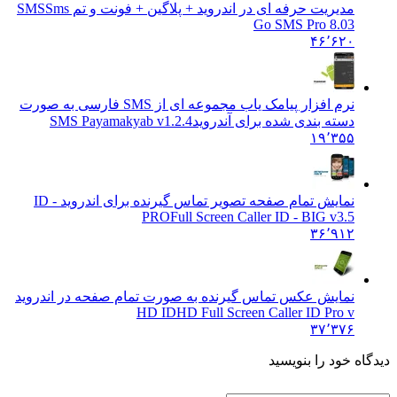
مدیریت حرفه ای در اندروید + پلاگین + فونت و تم SMS
Sms
Go SMS Pro 8.03
۴۶٬۶۲۰
نرم افزار پیامک یاب مجموعه ای از SMS فارسی به صورت
دسته بندی شده برای آندروید
SMS Payamakyab v1.2.4
۱۹٬۳۵۵
نمایش تمام صفحه تصویر تماس گیرنده برای اندروید ID -
PRO
Full Screen Caller ID - BIG v3.5
۳۶٬۹۱۲
نمایش عکس تماس گیرنده به صورت تمام صفحه در اندروید
HD ID
HD Full Screen Caller ID Pro v
۳۷٬۳۷۶
دیدگاه خود را بنویسید