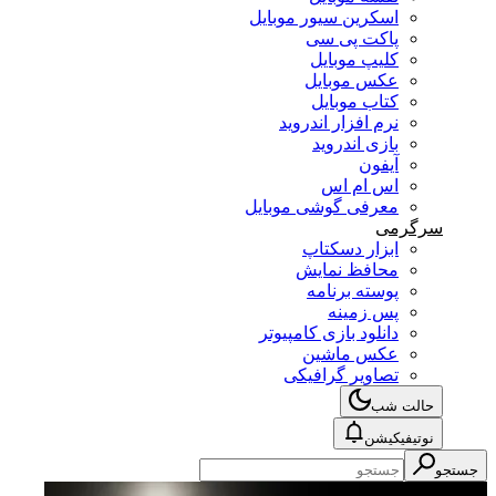
اسکرین سیور موبایل
پاکت پی سی
کلیپ موبایل
عکس موبایل
کتاب موبایل
نرم افزار اندروید
بازی اندروید
آیفون
اس ام اس
معرفی گوشی موبایل
سرگرمی
ابزار دسکتاپ
محافظ نمایش
پوسته برنامه
پس زمینه
دانلود بازی کامپیوتر
عکس ماشین
تصاویر گرافیکی
حالت شب
نوتیفیکیشن
جستجو