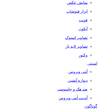
نمایش عکس
ابزار فتوشاپ
فونت
آیکون
تصاویر استوک
تصاویر لایه باز
وکتور
امنیتی
آنتی ویروس
دیواره آتشین
ضد هک و جاسوسی
آپدیت آنتی ویروس
گوناگون