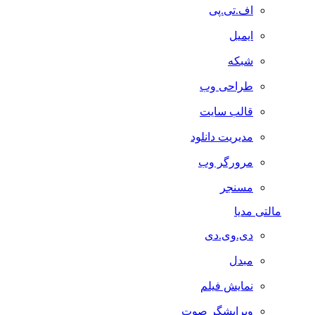
اف.تی.پی
ایمیل
شبکه
طراحی وب
قالب سایت
مدیریت دانلود
مرورگر وب
مسنجر
مالتی مدیا
دی.وی.دی
مبدل
نمایش فیلم
ویرایشگر صوت