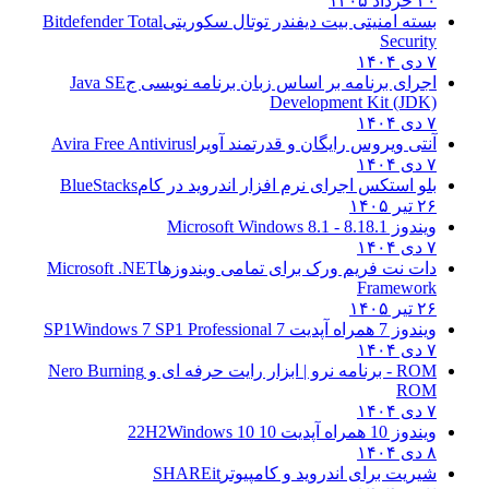
۲۰ خرداد ۱۴۰۵
بسته امنیتی بیت دیفندر توتال سکوریتی
Bitdefender Total
Security
۷ دی ۱۴۰۴
اجرای برنامه بر اساس زبان برنامه نویسی ج
Java SE
Development Kit (JDK)
۷ دی ۱۴۰۴
آنتی ویروس رایگان و قدرتمند آویرا
Avira Free Antivirus
۷ دی ۱۴۰۴
بلو استکس اجرای نرم افزار اندروید در کام
BlueStacks
۲۶ تیر ۱۴۰۵
ویندوز 8.1
8.1 - Microsoft Windows 8.1
۷ دی ۱۴۰۴
دات نت فریم ورک برای تمامی ویندوزها
Microsoft .NET
Framework
۲۶ تیر ۱۴۰۵
ویندوز 7 همراه آپدیت 7 SP1
Windows 7 SP1 Professional
۷ دی ۱۴۰۴
ROM - برنامه نرو | ابزار رایت حرفه ای و
Nero Burning
ROM
۷ دی ۱۴۰۴
ویندوز 10 همراه آپدیت 10 22H2
Windows 10
۸ دی ۱۴۰۴
شیریت برای اندروید و کامپیوتر
SHAREit