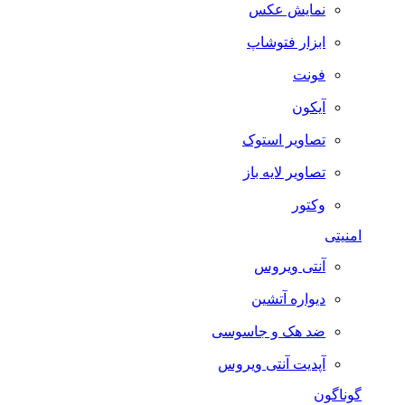
نمایش عکس
ابزار فتوشاپ
فونت
آیکون
تصاویر استوک
تصاویر لایه باز
وکتور
امنیتی
آنتی ویروس
دیواره آتشین
ضد هک و جاسوسی
آپدیت آنتی ویروس
گوناگون