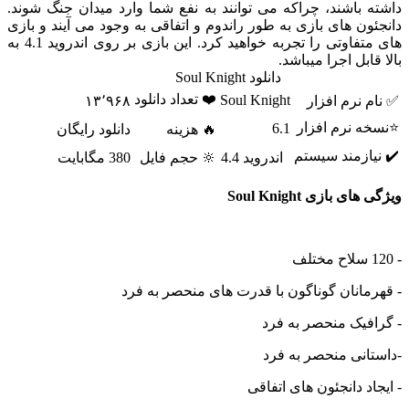
باشند، چراکه می توانند به نفع شما وارد میدان جنگ شوند.
ن های بازی به طور راندوم و اتفاقی به وجود می آیند و بازی
های متفاوتی را تجربه خواهید کرد. این بازی بر روی اندروید 4.1 به
بل اجرا میباشد.
دانلود Soul Knight
❤️ تعداد دانلود
Soul Knight
نرم افزار
۱۳٬۹۶۸
 نرم افزار
6.1
🔥 هزینه
دانلود رایگان
ازمند سیستم
اندروید 4.4
🔆 حجم فایل
380 مگابایت
 بازی Soul Knight
انان گوناگون با قدرت های منحصر به فرد
یک منحصر به فرد
نی منحصر به فرد
د دانجئون های اتفاقی