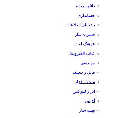
دانلود مجله
حسابداری
پشتیبان اطلاعات
فشرده ساز
فرهنگ لغت
کتاب الکترونیک
مهندسی
فایل و دیسک
سخت افزار
ابزار لینوکس
آفیس
بهینه ساز