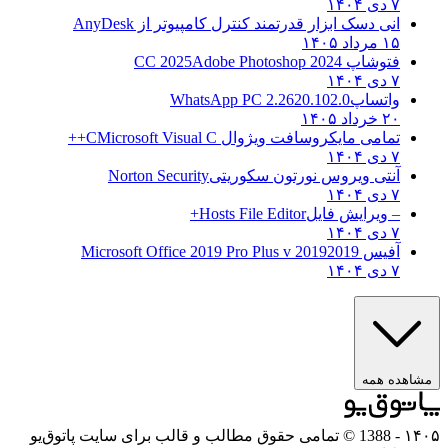
۷ دی ۱۴۰۴
انی دسک ابزار قدرتمند کنترل کامپیوتر از
AnyDesk
۱۵ مرداد ۱۴۰۵
فتوشاپ CC 2025
Adobe Photoshop 2024
۷ دی ۱۴۰۴
واتساپ
WhatsApp PC 2.2620.102.0
۲۰ خرداد ۱۴۰۵
تمامی مایکروسافت ویژوال C
Microsoft Visual C++
۷ دی ۱۴۰۴
آنتی ویروس نورتون سکوریتی
Norton Security
۷ دی ۱۴۰۴
– ویرایش فایل
Hosts File Editor+
۷ دی ۱۴۰۴
آفیس 2019
2019 Microsoft Office 2019 Pro Plus v
۷ دی ۱۴۰۴
ه همه
- 1388 © تمامی حقوق مطالب و قالب برای سایت پاتوق‌یو