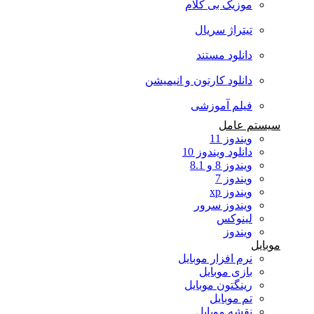
موزیک بی کلام
تیتراژ سریال
دانلود مستند
دانلود کارتون و انیمیشن
فیلم آموزشی
سیستم عامل
ویندوز 11
دانلود ویندوز 10
ویندوز 8 و 8.1
ویندوز 7
ویندوز xp
ویندوز سرور
لینوکس
ویندوز
موبایل
نرم افزار موبایل
بازی موبایل
رینگتون موبایل
تم موبایل
نقشه موبایل