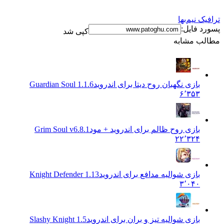
نیم‌بها
فایل:
کپی شد
 مشابه
بازی نگهبان روح دیتا برای اندروید
Guardian Soul 1.1.6
۶٬۳۵۳
بازی روح ظالم برای اندروید + مود
Grim Soul v6.8.1
۲۲٬۳۲۴
بازی شوالیه مدافع برای اندروید
Knight Defender 1.13
۳٬۰۴۰
بازی شوالیه تیز و بران برای اندروید
1.5 Slashy Knight