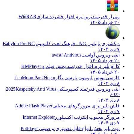
وینرار قدرتمندترین نرم افزار فشرده سازی
WinRAR
۲۰ خرداد ۱۴۰۵
دیکشنری بابیلون NG - فرهنگ لغت کامپیوتر
Babylon Pro NG
۷ دی ۱۴۰۴
آنتی ویروس آواست
avast! Antivirus
۲۰ خرداد ۱۴۰۵
کا ام پلیر نرم افزار قدرتمند پخش فیلم و
KMPlayer
۲۰ خرداد ۱۴۰۵
فارسی نویس لیومون پارسی نگار
LeoMoon ParsiNegar
۸ دی ۱۴۰۴
آنتی ویروس قدرتمند کسپرسکی 2025
Kaspersky Anti Virus
2025
۸ دی ۱۴۰۴
فلش پلیر برای مرورگرهای مختلف
Adobe Flash Player
۷ دی ۱۴۰۴
مرورگر محبوب اینترنت اکسپلورر
Internet Explorer
۷ دی ۱۴۰۴
پوت پلیر پخش انواع فایل تصویری و صوتی
PotPlayer