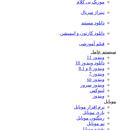
موزیک بی کلام
تیتراژ سریال
دانلود مستند
دانلود کارتون و انیمیشن
فیلم آموزشی
سیستم عامل
ویندوز 11
دانلود ویندوز 10
ویندوز 8 و 8.1
ویندوز 7
ویندوز xp
ویندوز سرور
لینوکس
ویندوز
موبایل
نرم افزار موبایل
بازی موبایل
رینگتون موبایل
تم موبایل
نقشه موبایل