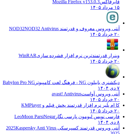
فایرفاکس
Mozilla Firefox v153.0.3
۱۵ مرداد ۱۴۰۵
آنتی ویروس معروف و قدرتمند NOD32
NOD32 Antivirus
۲۰ خرداد ۱۴۰۵
وینرار قدرتمندترین نرم افزار فشرده سازی
WinRAR
۲۰ خرداد ۱۴۰۵
دیکشنری بابیلون NG - فرهنگ لغت کامپیوتر
Babylon Pro NG
۷ دی ۱۴۰۴
آنتی ویروس آواست
avast! Antivirus
۲۰ خرداد ۱۴۰۵
کا ام پلیر نرم افزار قدرتمند پخش فیلم و
KMPlayer
۲۰ خرداد ۱۴۰۵
فارسی نویس لیومون پارسی نگار
LeoMoon ParsiNegar
۸ دی ۱۴۰۴
آنتی ویروس قدرتمند کسپرسکی 2025
Kaspersky Anti Virus
2025