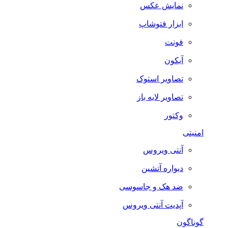
نمایش عکس
ابزار فتوشاپ
فونت
آیکون
تصاویر استوک
تصاویر لایه باز
وکتور
امنیتی
آنتی ویروس
دیواره آتشین
ضد هک و جاسوسی
آپدیت آنتی ویروس
گوناگون