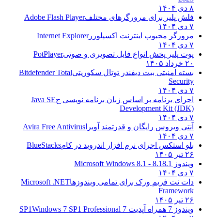
۸ دی ۱۴۰۴
فلش پلیر برای مرورگرهای مختلف
Adobe Flash Player
۷ دی ۱۴۰۴
مرورگر محبوب اینترنت اکسپلورر
Internet Explorer
۷ دی ۱۴۰۴
پوت پلیر پخش انواع فایل تصویری و صوتی
PotPlayer
۲۰ خرداد ۱۴۰۵
بسته امنیتی بیت دیفندر توتال سکوریتی
Bitdefender Total
Security
۷ دی ۱۴۰۴
اجرای برنامه بر اساس زبان برنامه نویسی ج
Java SE
Development Kit (JDK)
۷ دی ۱۴۰۴
آنتی ویروس رایگان و قدرتمند آویرا
Avira Free Antivirus
۷ دی ۱۴۰۴
بلو استکس اجرای نرم افزار اندروید در کام
BlueStacks
۲۶ تیر ۱۴۰۵
ویندوز 8.1
8.1 - Microsoft Windows 8.1
۷ دی ۱۴۰۴
دات نت فریم ورک برای تمامی ویندوزها
Microsoft .NET
Framework
۲۶ تیر ۱۴۰۵
ویندوز 7 همراه آپدیت 7 SP1
Windows 7 SP1 Professional