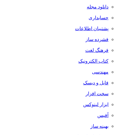
دانلود مجله
حسابداری
پشتیبان اطلاعات
فشرده ساز
فرهنگ لغت
کتاب الکترونیک
مهندسی
فایل و دیسک
سخت افزار
ابزار لینوکس
آفیس
بهینه ساز