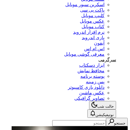
اسکرین سیور موبایل
پاکت پی سی
کلیپ موبایل
عکس موبایل
کتاب موبایل
نرم افزار اندروید
بازی اندروید
آیفون
اس ام اس
معرفی گوشی موبایل
سرگرمی
ابزار دسکتاپ
محافظ نمایش
پوسته برنامه
پس زمینه
دانلود بازی کامپیوتر
عکس ماشین
تصاویر گرافیکی
حالت شب
نوتیفیکیشن
جستجو