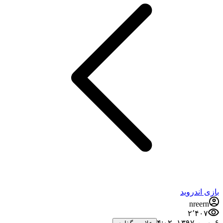
بازی اندروید
nreern
۲٬۴۰۷
۶ بهمن ۱۳۹۷،‏ ۴:۰۲