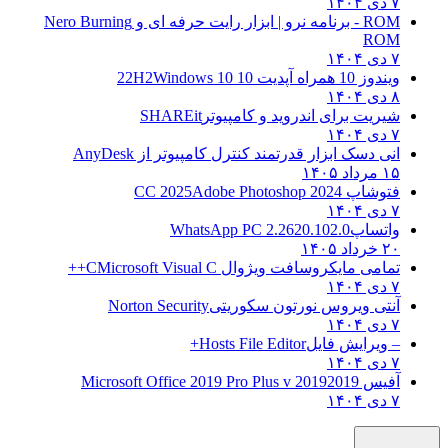
۷ دی ۱۴۰۴
ROM - برنامه نرو | ابزار رایت حرفه ای و
Nero Burning
ROM
۷ دی ۱۴۰۴
ویندوز 10 همراه آپدیت 10 22H2
Windows 10
۸ دی ۱۴۰۴
شیریت برای اندروید و کامپیوتر
SHAREit
۷ دی ۱۴۰۴
انی دسک ابزار قدرتمند کنترل کامپیوتر از
AnyDesk
۱۵ مرداد ۱۴۰۵
فتوشاپ CC 2025
Adobe Photoshop 2024
۷ دی ۱۴۰۴
واتساپ
WhatsApp PC 2.2620.102.0
۲۰ خرداد ۱۴۰۵
تمامی مایکروسافت ویژوال C
Microsoft Visual C++
۷ دی ۱۴۰۴
آنتی ویروس نورتون سکوریتی
Norton Security
۷ دی ۱۴۰۴
– ویرایش فایل
Hosts File Editor+
۷ دی ۱۴۰۴
آفیس 2019
2019 Microsoft Office 2019 Pro Plus v
۷ دی ۱۴۰۴