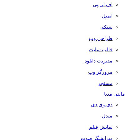
اف.تی.پی
ایمیل
شبکه
طراحی وب
قالب سایت
مدیریت دانلود
مرورگر وب
مسنجر
مالتی مدیا
دی.وی.دی
مبدل
نمایش فیلم
ویرایشگر صوت