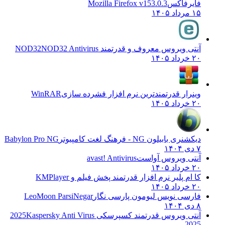
فایرفاکس
Mozilla Firefox v153.0.3
۱۵ مرداد ۱۴۰۵
آنتی ویروس معروف و قدرتمند NOD32
NOD32 Antivirus
۲۰ خرداد ۱۴۰۵
وینرار قدرتمندترین نرم افزار فشرده سازی
WinRAR
۲۰ خرداد ۱۴۰۵
دیکشنری بابیلون NG - فرهنگ لغت کامپیوتر
Babylon Pro NG
۷ دی ۱۴۰۴
آنتی ویروس آواست
avast! Antivirus
۲۰ خرداد ۱۴۰۵
کا ام پلیر نرم افزار قدرتمند پخش فیلم و
KMPlayer
۲۰ خرداد ۱۴۰۵
فارسی نویس لیومون پارسی نگار
LeoMoon ParsiNegar
۸ دی ۱۴۰۴
آنتی ویروس قدرتمند کسپرسکی 2025
Kaspersky Anti Virus
2025