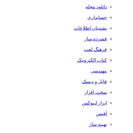
دانلود مجله
حسابداری
پشتیبان اطلاعات
فشرده ساز
فرهنگ لغت
کتاب الکترونیک
مهندسی
فایل و دیسک
سخت افزار
ابزار لینوکس
آفیس
بهینه ساز