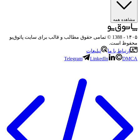
ه همه
- 1388 © تمامی حقوق مطالب و قالب برای سایت پاتوق‌یو
 است.
باط با ما
تبلیغات
Telegram
LinkedIn