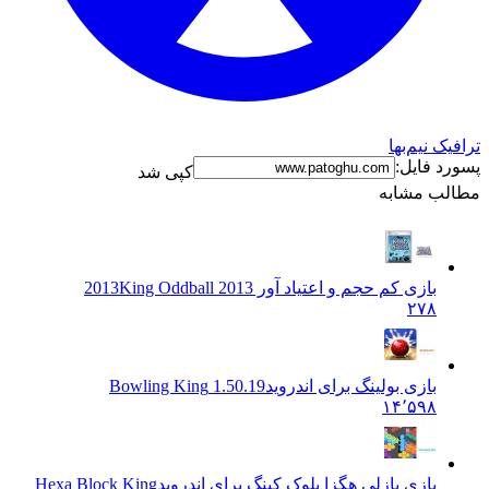
نیم‌بها
فایل:
کپی شد
 مشابه
بازی کم حجم و اعتیاد آور 2013
King Oddball 2013
۲۷۸
بازی بولینگ برای اندروید
1.50.19 Bowling King
۱۴٬۵۹۸
بازی پازلی هگزا بلوک کینگ برای اندروید
Hexa Block King