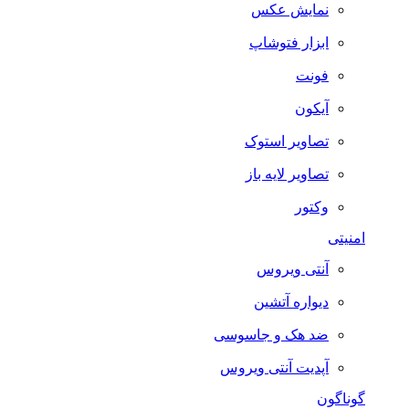
نمایش عکس
ابزار فتوشاپ
فونت
آیکون
تصاویر استوک
تصاویر لایه باز
وکتور
امنیتی
آنتی ویروس
دیواره آتشین
ضد هک و جاسوسی
آپدیت آنتی ویروس
گوناگون