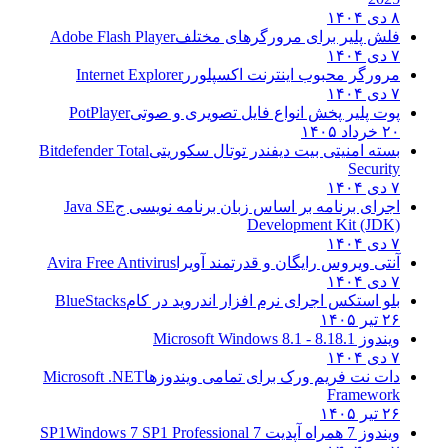
۸ دی ۱۴۰۴
فلش پلیر برای مرورگرهای مختلف
Adobe Flash Player
۷ دی ۱۴۰۴
مرورگر محبوب اینترنت اکسپلورر
Internet Explorer
۷ دی ۱۴۰۴
پوت پلیر پخش انواع فایل تصویری و صوتی
PotPlayer
۲۰ خرداد ۱۴۰۵
بسته امنیتی بیت دیفندر توتال سکوریتی
Bitdefender Total
Security
۷ دی ۱۴۰۴
اجرای برنامه بر اساس زبان برنامه نویسی ج
Java SE
Development Kit (JDK)
۷ دی ۱۴۰۴
آنتی ویروس رایگان و قدرتمند آویرا
Avira Free Antivirus
۷ دی ۱۴۰۴
بلو استکس اجرای نرم افزار اندروید در کام
BlueStacks
۲۶ تیر ۱۴۰۵
ویندوز 8.1
8.1 - Microsoft Windows 8.1
۷ دی ۱۴۰۴
دات نت فریم ورک برای تمامی ویندوزها
Microsoft .NET
Framework
۲۶ تیر ۱۴۰۵
ویندوز 7 همراه آپدیت 7 SP1
Windows 7 SP1 Professional