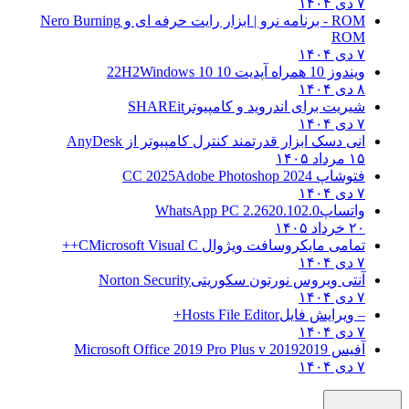
۷ دی ۱۴۰۴
ROM - برنامه نرو | ابزار رایت حرفه ای و
Nero Burning
ROM
۷ دی ۱۴۰۴
ویندوز 10 همراه آپدیت 10 22H2
Windows 10
۸ دی ۱۴۰۴
شیریت برای اندروید و کامپیوتر
SHAREit
۷ دی ۱۴۰۴
انی دسک ابزار قدرتمند کنترل کامپیوتر از
AnyDesk
۱۵ مرداد ۱۴۰۵
فتوشاپ CC 2025
Adobe Photoshop 2024
۷ دی ۱۴۰۴
واتساپ
WhatsApp PC 2.2620.102.0
۲۰ خرداد ۱۴۰۵
تمامی مایکروسافت ویژوال C
Microsoft Visual C++
۷ دی ۱۴۰۴
آنتی ویروس نورتون سکوریتی
Norton Security
۷ دی ۱۴۰۴
– ویرایش فایل
Hosts File Editor+
۷ دی ۱۴۰۴
آفیس 2019
2019 Microsoft Office 2019 Pro Plus v
۷ دی ۱۴۰۴