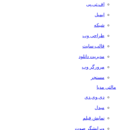
اف.تی.پی
ایمیل
شبکه
طراحی وب
قالب سایت
مدیریت دانلود
مرورگر وب
مسنجر
مالتی مدیا
دی.وی.دی
مبدل
نمایش فیلم
ویرایشگر صوت