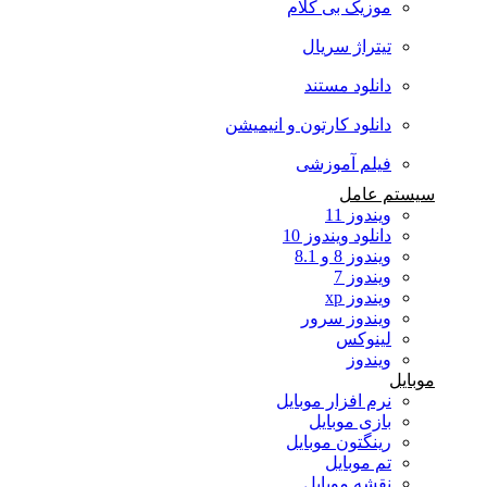
موزیک بی کلام
تیتراژ سریال
دانلود مستند
دانلود کارتون و انیمیشن
فیلم آموزشی
سیستم عامل
ویندوز 11
دانلود ویندوز 10
ویندوز 8 و 8.1
ویندوز 7
ویندوز xp
ویندوز سرور
لینوکس
ویندوز
موبایل
نرم افزار موبایل
بازی موبایل
رینگتون موبایل
تم موبایل
نقشه موبایل