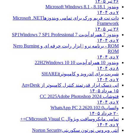
۲۶ تیر ۱۴۰۵
ویندوز 8.1
8.1 - Microsoft Windows 8.1
۷ دی ۱۴۰۴
دات نت فریم ورک برای تمامی ویندوزها
Microsoft .NET
Framework
۲۶ تیر ۱۴۰۵
ویندوز 7 همراه آپدیت 7 SP1
Windows 7 SP1 Professional
۷ دی ۱۴۰۴
ROM - برنامه نرو | ابزار رایت حرفه ای و
Nero Burning
ROM
۷ دی ۱۴۰۴
ویندوز 10 همراه آپدیت 10 22H2
Windows 10
۸ دی ۱۴۰۴
شیریت برای اندروید و کامپیوتر
SHAREit
۷ دی ۱۴۰۴
انی دسک ابزار قدرتمند کنترل کامپیوتر از
AnyDesk
۱۵ مرداد ۱۴۰۵
فتوشاپ CC 2025
Adobe Photoshop 2024
۷ دی ۱۴۰۴
واتساپ
WhatsApp PC 2.2620.102.0
۲۰ خرداد ۱۴۰۵
تمامی مایکروسافت ویژوال C
Microsoft Visual C++
۷ دی ۱۴۰۴
آنتی ویروس نورتون سکوریتی
Norton Security