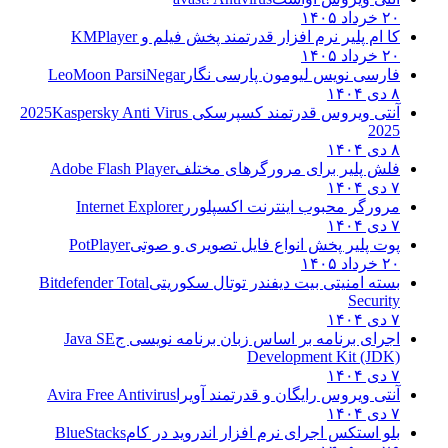
۲۰ خرداد ۱۴۰۵
کا ام پلیر نرم افزار قدرتمند پخش فیلم و
KMPlayer
۲۰ خرداد ۱۴۰۵
فارسی نویس لیومون پارسی نگار
LeoMoon ParsiNegar
۸ دی ۱۴۰۴
آنتی ویروس قدرتمند کسپرسکی 2025
Kaspersky Anti Virus
2025
۸ دی ۱۴۰۴
فلش پلیر برای مرورگرهای مختلف
Adobe Flash Player
۷ دی ۱۴۰۴
مرورگر محبوب اینترنت اکسپلورر
Internet Explorer
۷ دی ۱۴۰۴
پوت پلیر پخش انواع فایل تصویری و صوتی
PotPlayer
۲۰ خرداد ۱۴۰۵
بسته امنیتی بیت دیفندر توتال سکوریتی
Bitdefender Total
Security
۷ دی ۱۴۰۴
اجرای برنامه بر اساس زبان برنامه نویسی ج
Java SE
Development Kit (JDK)
۷ دی ۱۴۰۴
آنتی ویروس رایگان و قدرتمند آویرا
Avira Free Antivirus
۷ دی ۱۴۰۴
بلو استکس اجرای نرم افزار اندروید در کام
BlueStacks