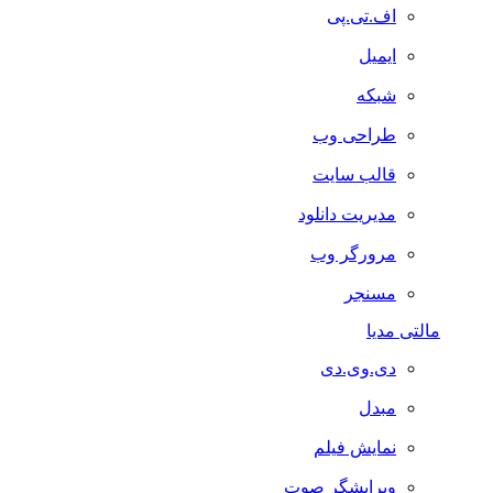
اف.تی.پی
ایمیل
شبکه
طراحی وب
قالب سایت
مدیریت دانلود
مرورگر وب
مسنجر
مالتی مدیا
دی.وی.دی
مبدل
نمایش فیلم
ویرایشگر صوت