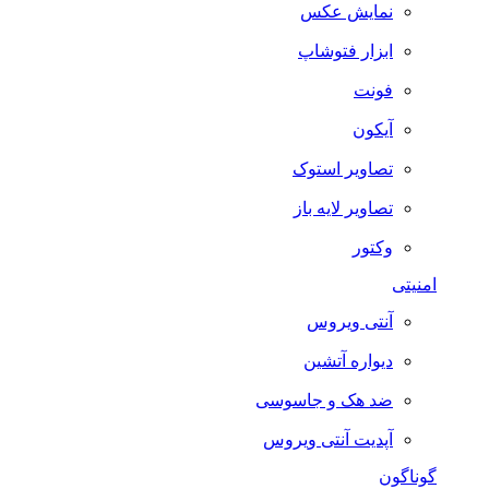
نمایش عکس
ابزار فتوشاپ
فونت
آیکون
تصاویر استوک
تصاویر لایه باز
وکتور
امنیتی
آنتی ویروس
دیواره آتشین
ضد هک و جاسوسی
آپدیت آنتی ویروس
گوناگون