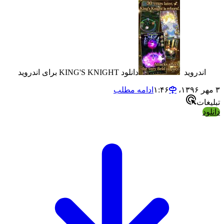
دروید
دانلود KING'S KNIGHT برای اندروید
ادامه مطلب
ت