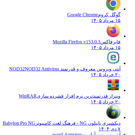
گوگل کروم
Google Chrome
۱۵ مرداد ۱۴۰۵
فایرفاکس
Mozilla Firefox v153.0.3
۱۵ مرداد ۱۴۰۵
آنتی ویروس معروف و قدرتمند NOD32
NOD32 Antivirus
۲۰ خرداد ۱۴۰۵
وینرار قدرتمندترین نرم افزار فشرده سازی
WinRAR
۲۰ خرداد ۱۴۰۵
دیکشنری بابیلون NG - فرهنگ لغت کامپیوتر
Babylon Pro NG
۷ دی ۱۴۰۴
آنتی ویروس آواست
avast! Antivirus