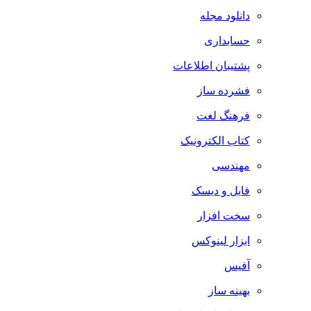
دانلود مجله
حسابداری
پشتیبان اطلاعات
فشرده ساز
فرهنگ لغت
کتاب الکترونیک
مهندسی
فایل و دیسک
سخت افزار
ابزار لینوکس
آفیس
بهینه ساز