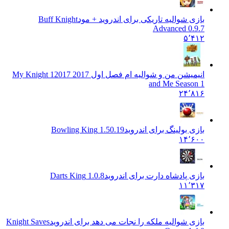
بازی شوالیه تاریکی برای اندروید + مود
Buff Knight
Advanced 0.9.7
۵٬۴۱۲
انیمیشن من و شوالیه ام فصل اول 2017 1
2017 My Knight
and Me Season 1
۲۴٬۸۱۶
بازی بولینگ برای اندروید
1.50.19 Bowling King
۱۴٬۶۰۰
بازی پادشاه دارت برای اندروید
1.0.8 Darts King
۱۱٬۳۱۷
بازی شوالیه ملکه را نجات می دهد برای اندروید
Knight Saves