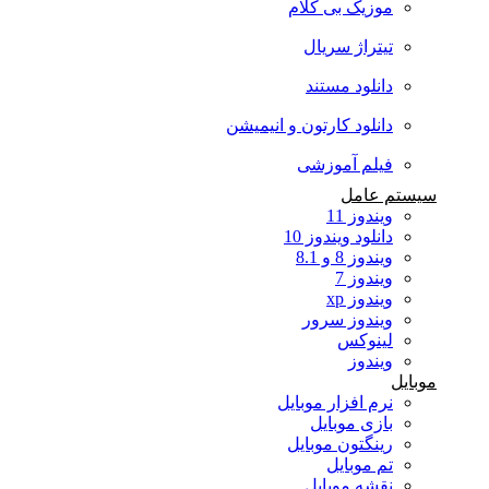
موزیک بی کلام
تیتراژ سریال
دانلود مستند
دانلود کارتون و انیمیشن
فیلم آموزشی
سیستم عامل
ویندوز 11
دانلود ویندوز 10
ویندوز 8 و 8.1
ویندوز 7
ویندوز xp
ویندوز سرور
لینوکس
ویندوز
موبایل
نرم افزار موبایل
بازی موبایل
رینگتون موبایل
تم موبایل
نقشه موبایل