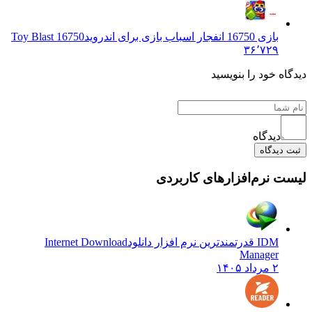
بازی 16750 انفجار اسباب بازی برای اندروید
Toy Blast 16750
۳۶٬۷۲۹
 خود را بنویسید
دیدگاه
یدگاه
نرم‌افزارهای کاربردی
IDM قدرتمندترین نرم افزار دانلود
Internet Download
Manager
۲ مرداد ۱۴۰۵