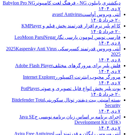
دیکشنری بابیلون NG - فرهنگ لغت کامپیوتر
Babylon Pro NG
۷ دی ۱۴۰۴
آنتی ویروس آواست
avast! Antivirus
۲۰ خرداد ۱۴۰۵
کا ام پلیر نرم افزار قدرتمند پخش فیلم و
KMPlayer
۲۰ خرداد ۱۴۰۵
فارسی نویس لیومون پارسی نگار
LeoMoon ParsiNegar
۸ دی ۱۴۰۴
آنتی ویروس قدرتمند کسپرسکی 2025
Kaspersky Anti Virus
2025
۸ دی ۱۴۰۴
فلش پلیر برای مرورگرهای مختلف
Adobe Flash Player
۷ دی ۱۴۰۴
مرورگر محبوب اینترنت اکسپلورر
Internet Explorer
۷ دی ۱۴۰۴
پوت پلیر پخش انواع فایل تصویری و صوتی
PotPlayer
۲۰ خرداد ۱۴۰۵
بسته امنیتی بیت دیفندر توتال سکوریتی
Bitdefender Total
Security
۷ دی ۱۴۰۴
اجرای برنامه بر اساس زبان برنامه نویسی ج
Java SE
Development Kit (JDK)
۷ دی ۱۴۰۴
آنتی ویروس رایگان و قدرتمند آویرا
Avira Free Antivirus