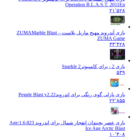
Operation B.L.A.S.T. 2011En
۲۱٬۵۲۸
بازی آندروید مهیج ماربل بلاست – ZUMA
Marble Blast
ZUMA Game
۳۳٬۴۲۸
بازی 2 - برای کامپیوتر
Sparkle 2
۵۳۹
بازی پازلی گوی رنگی برای اندروید
Peggle Blast v2.22
۲۲٬۸۵۵
بازی عصر یخبندان انفجار شمال برای اندروید Age:
1.6.823
Ice Age Arctic Blast
۱۰٬۴۰۸