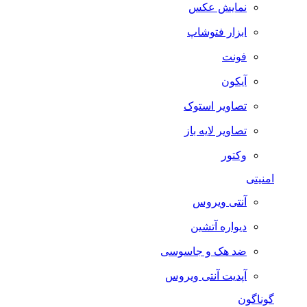
نمایش عکس
ابزار فتوشاپ
فونت
آیکون
تصاویر استوک
تصاویر لایه باز
وکتور
امنیتی
آنتی ویروس
دیواره آتشین
ضد هک و جاسوسی
آپدیت آنتی ویروس
گوناگون