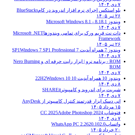
۷ دی ۱۴۰۴
بلو استکس اجرای نرم افزار اندروید در کام
BlueStacks
۲۶ تیر ۱۴۰۵
ویندوز 8.1
8.1 - Microsoft Windows 8.1
۷ دی ۱۴۰۴
دات نت فریم ورک برای تمامی ویندوزها
Microsoft .NET
Framework
۲۶ تیر ۱۴۰۵
ویندوز 7 همراه آپدیت 7 SP1
Windows 7 SP1 Professional
۷ دی ۱۴۰۴
ROM - برنامه نرو | ابزار رایت حرفه ای و
Nero Burning
ROM
۷ دی ۱۴۰۴
ویندوز 10 همراه آپدیت 10 22H2
Windows 10
۸ دی ۱۴۰۴
شیریت برای اندروید و کامپیوتر
SHAREit
۷ دی ۱۴۰۴
انی دسک ابزار قدرتمند کنترل کامپیوتر از
AnyDesk
۱۵ مرداد ۱۴۰۵
فتوشاپ CC 2025
Adobe Photoshop 2024
۷ دی ۱۴۰۴
واتساپ
WhatsApp PC 2.2620.102.0
۲۰ خرداد ۱۴۰۵