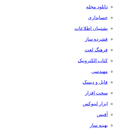
دانلود مجله
حسابداری
پشتیبان اطلاعات
فشرده ساز
فرهنگ لغت
کتاب الکترونیک
مهندسی
فایل و دیسک
سخت افزار
ابزار لینوکس
آفیس
بهینه ساز