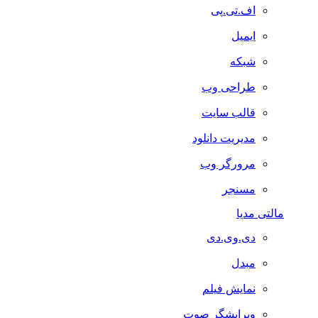
اف.تی.پی
ایمیل
شبکه
طراحی وب
قالب سایت
مدیریت دانلود
مرورگر وب
مسنجر
مالتی مدیا
دی.وی.دی
مبدل
نمایش فیلم
ویرایشگر صوت