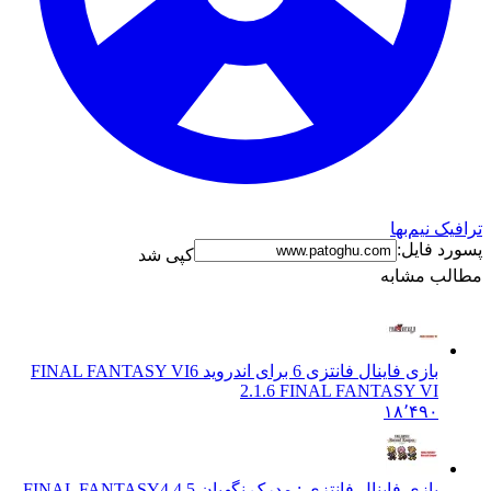
نیم‌بها
فایل:
کپی شد
 مشابه
بازی فاینال فانتزی 6 برای اندروید FINAL FANTASY VI
6
2.1.6 FINAL FANTASY VI
۱۸٬۴۹۰
بازی فاینال فانتزی : مدرک نگهبان FINAL FANTASY
4.4.5