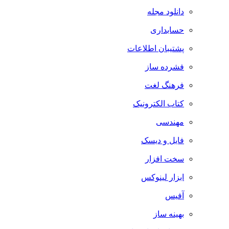
دانلود مجله
حسابداری
پشتیبان اطلاعات
فشرده ساز
فرهنگ لغت
کتاب الکترونیک
مهندسی
فایل و دیسک
سخت افزار
ابزار لینوکس
آفیس
بهینه ساز