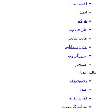
اف.تی.پی
ایمیل
شبکه
طراحی وب
قالب سایت
مدیریت دانلود
مرورگر وب
مسنجر
مالتی مدیا
دی.وی.دی
مبدل
نمایش فیلم
ویرایشگر صوت