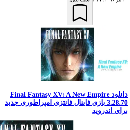
علامت گذاری
دانلود Final Fantasy XV: A New Empire
3.28.70 بازی فاینال فانتزی امپراطوری جدید
 اندروید