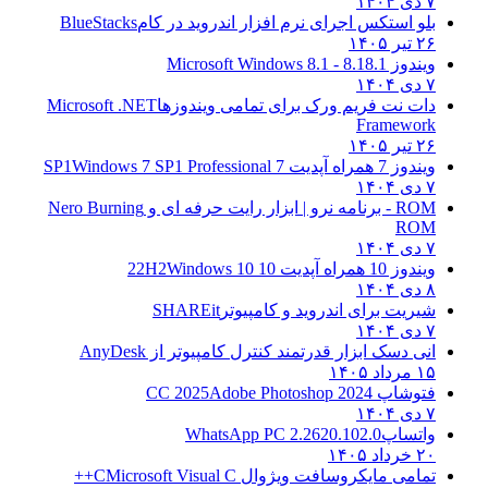
۷ دی ۱۴۰۴
بلو استکس اجرای نرم افزار اندروید در کام
BlueStacks
۲۶ تیر ۱۴۰۵
ویندوز 8.1
8.1 - Microsoft Windows 8.1
۷ دی ۱۴۰۴
دات نت فریم ورک برای تمامی ویندوزها
Microsoft .NET
Framework
۲۶ تیر ۱۴۰۵
ویندوز 7 همراه آپدیت 7 SP1
Windows 7 SP1 Professional
۷ دی ۱۴۰۴
ROM - برنامه نرو | ابزار رایت حرفه ای و
Nero Burning
ROM
۷ دی ۱۴۰۴
ویندوز 10 همراه آپدیت 10 22H2
Windows 10
۸ دی ۱۴۰۴
شیریت برای اندروید و کامپیوتر
SHAREit
۷ دی ۱۴۰۴
انی دسک ابزار قدرتمند کنترل کامپیوتر از
AnyDesk
۱۵ مرداد ۱۴۰۵
فتوشاپ CC 2025
Adobe Photoshop 2024
۷ دی ۱۴۰۴
واتساپ
WhatsApp PC 2.2620.102.0
۲۰ خرداد ۱۴۰۵
تمامی مایکروسافت ویژوال C
Microsoft Visual C++