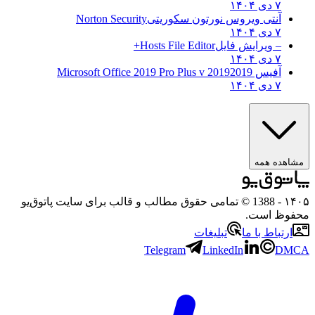
۷ دی ۱۴۰۴
آنتی ویروس نورتون سکوریتی
Norton Security
۷ دی ۱۴۰۴
– ویرایش فایل
Hosts File Editor+
۷ دی ۱۴۰۴
آفیس 2019
2019 Microsoft Office 2019 Pro Plus v
۷ دی ۱۴۰۴
ه همه
- 1388 © تمامی حقوق مطالب و قالب برای سایت پاتوق‌یو
 است.
باط با ما
تبلیغات
Telegram
LinkedIn