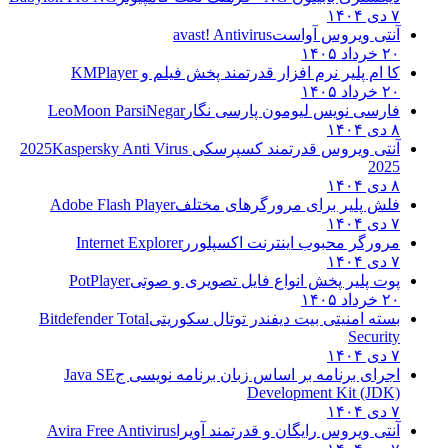
۷ دی ۱۴۰۴
آنتی ویروس آواست
avast! Antivirus
۲۰ خرداد ۱۴۰۵
کا ام پلیر نرم افزار قدرتمند پخش فیلم و
KMPlayer
۲۰ خرداد ۱۴۰۵
فارسی نویس لیومون پارسی نگار
LeoMoon ParsiNegar
۸ دی ۱۴۰۴
آنتی ویروس قدرتمند کسپرسکی 2025
Kaspersky Anti Virus
2025
۸ دی ۱۴۰۴
فلش پلیر برای مرورگرهای مختلف
Adobe Flash Player
۷ دی ۱۴۰۴
مرورگر محبوب اینترنت اکسپلورر
Internet Explorer
۷ دی ۱۴۰۴
پوت پلیر پخش انواع فایل تصویری و صوتی
PotPlayer
۲۰ خرداد ۱۴۰۵
بسته امنیتی بیت دیفندر توتال سکوریتی
Bitdefender Total
Security
۷ دی ۱۴۰۴
اجرای برنامه بر اساس زبان برنامه نویسی ج
Java SE
Development Kit (JDK)
۷ دی ۱۴۰۴
آنتی ویروس رایگان و قدرتمند آویرا
Avira Free Antivirus