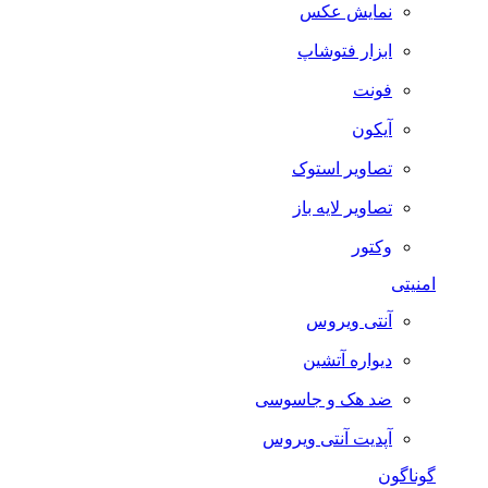
نمایش عکس
ابزار فتوشاپ
فونت
آیکون
تصاویر استوک
تصاویر لایه باز
وکتور
امنیتی
آنتی ویروس
دیواره آتشین
ضد هک و جاسوسی
آپدیت آنتی ویروس
گوناگون