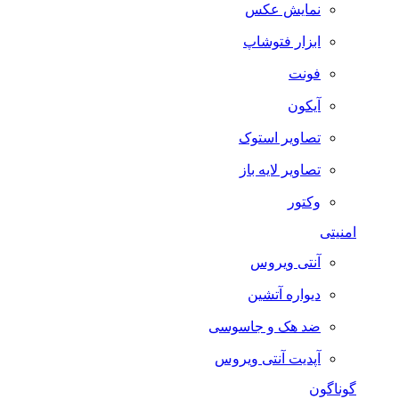
نمایش عکس
ابزار فتوشاپ
فونت
آیکون
تصاویر استوک
تصاویر لایه باز
وکتور
امنیتی
آنتی ویروس
دیواره آتشین
ضد هک و جاسوسی
آپدیت آنتی ویروس
گوناگون