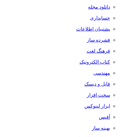
دانلود مجله
حسابداری
پشتیبان اطلاعات
فشرده ساز
فرهنگ لغت
کتاب الکترونیک
مهندسی
فایل و دیسک
سخت افزار
ابزار لینوکس
آفیس
بهینه ساز