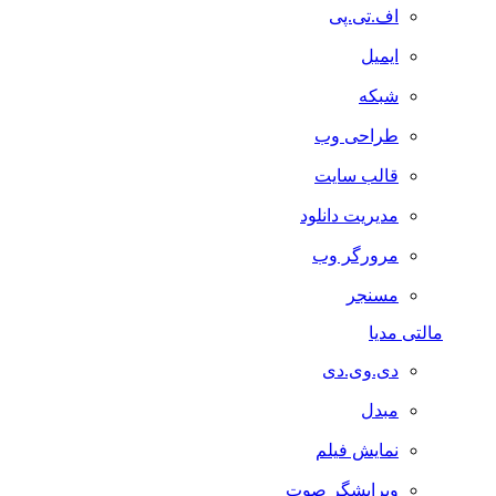
اف.تی.پی
ایمیل
شبکه
طراحی وب
قالب سایت
مدیریت دانلود
مرورگر وب
مسنجر
مالتی مدیا
دی.وی.دی
مبدل
نمایش فیلم
ویرایشگر صوت