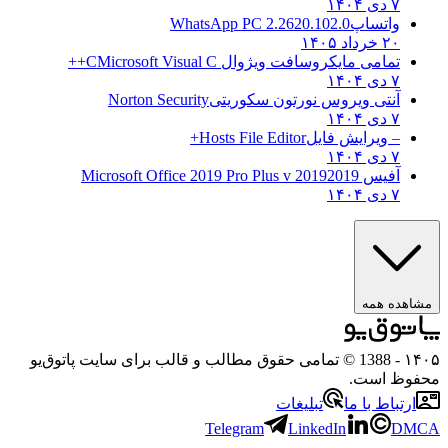
۷ دی ۱۴۰۴
واتساپ
WhatsApp PC 2.2620.102.0
۲۰ خرداد ۱۴۰۵
تمامی مایکروسافت ویژوال C
Microsoft Visual C++
۷ دی ۱۴۰۴
آنتی ویروس نورتون سکوریتی
Norton Security
۷ دی ۱۴۰۴
– ویرایش فایل
Hosts File Editor+
۷ دی ۱۴۰۴
آفیس 2019
2019 Microsoft Office 2019 Pro Plus v
۷ دی ۱۴۰۴
مشاهده همه
۱۴۰۵
- 1388 © تمامی حقوق مطالب و قالب برای سایت پاتوق‌یو
محفوظ است.
ارتباط با ما
تبلیغات
Telegram
LinkedIn
DMCA