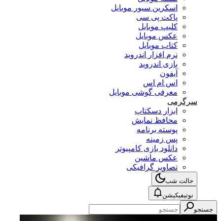
اسکرین سیور موبایل
پاکت پی سی
کلیپ موبایل
عکس موبایل
کتاب موبایل
نرم افزار اندروید
بازی اندروید
آیفون
اس ام اس
معرفی گوشی موبایل
سرگرمی
ابزار دسکتاپ
محافظ نمایش
پوسته برنامه
پس زمینه
دانلود بازی کامپیوتر
عکس ماشین
تصاویر گرافیکی
حالت شب
نوتیفیکیشن
جستجو