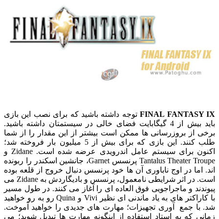
FINAL FANTASY IX
توجه داشته باشید که برای نصب این بازی
باید بیش از 4 گیگابایت فضای خالی در سیستمتان داشته باشید.
برخی از بروزرسانی ها ممکن است بیشتر از این مقدار را از شما
طلب کنند. این بازی که برای بیش از 5 میلیون بار فروخته شد؛
اکنون برای سیستم عامل اندرویدی عرضه شده است. Zidane و
Tantalus Theater Troupe پرنسس Garnet، جانشین اسکندر را ربونده
اند. اما در اوج ناباوری آن ها خود پرنسس دنبال خروج از قلعه بوده
است. در اثر شرایطی نامعمول، پرنسس و بادیگاردش به Zidane می
پیوندند و ماجراجویی فوق العاده ای را آغاز می کنند. در طول مسیر
با کاراکتر های به یاد ماندنی ای نظیر Vivi و Quina رو به رو خواهید
شد. با جمع آوری تجهیزات؛ مهارت های جدیدی را خواهید آموخت.
زمانی که به استاد استفاده از اینگونه مهارت ها تبدیل شوید؛ می