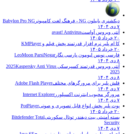
دیکشنری بابیلون NG - فرهنگ لغت کامپیوتر
Babylon Pro NG
۷ دی ۱۴۰۴
آنتی ویروس آواست
avast! Antivirus
۲۰ خرداد ۱۴۰۵
کا ام پلیر نرم افزار قدرتمند پخش فیلم و
KMPlayer
۲۰ خرداد ۱۴۰۵
فارسی نویس لیومون پارسی نگار
LeoMoon ParsiNegar
۸ دی ۱۴۰۴
آنتی ویروس قدرتمند کسپرسکی 2025
Kaspersky Anti Virus
2025
۸ دی ۱۴۰۴
فلش پلیر برای مرورگرهای مختلف
Adobe Flash Player
۷ دی ۱۴۰۴
مرورگر محبوب اینترنت اکسپلورر
Internet Explorer
۷ دی ۱۴۰۴
پوت پلیر پخش انواع فایل تصویری و صوتی
PotPlayer
۲۰ خرداد ۱۴۰۵
بسته امنیتی بیت دیفندر توتال سکوریتی
Bitdefender Total
Security
۷ دی ۱۴۰۴
اجرای برنامه بر اساس زبان برنامه نویسی ج
Java SE