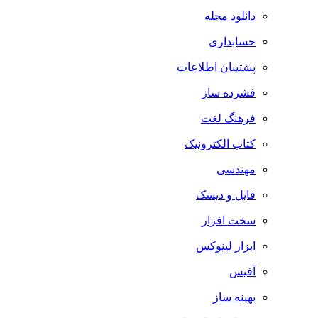
دانلود مجله
حسابداری
پشتیبان اطلاعات
فشرده ساز
فرهنگ لغت
کتاب الکترونیک
مهندسی
فایل و دیسک
سخت افزار
ابزار لینوکس
آفیس
بهینه ساز