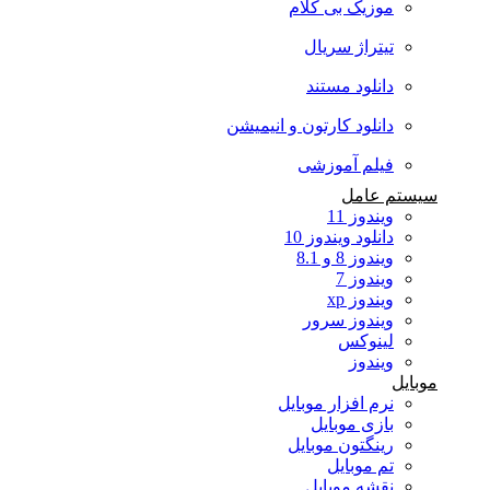
موزیک بی کلام
تیتراژ سریال
دانلود مستند
دانلود کارتون و انیمیشن
فیلم آموزشی
سیستم عامل
ویندوز 11
دانلود ویندوز 10
ویندوز 8 و 8.1
ویندوز 7
ویندوز xp
ویندوز سرور
لینوکس
ویندوز
موبایل
نرم افزار موبایل
بازی موبایل
رینگتون موبایل
تم موبایل
نقشه موبایل