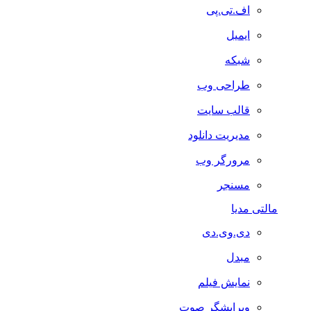
اف.تی.پی
ایمیل
شبکه
طراحی وب
قالب سایت
مدیریت دانلود
مرورگر وب
مسنجر
مالتی مدیا
دی.وی.دی
مبدل
نمایش فیلم
ویرایشگر صوت