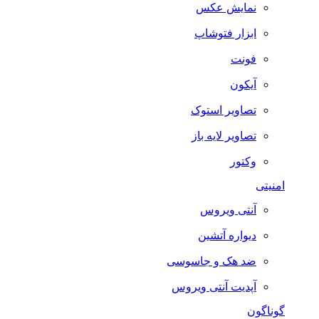
نمایش عکس
ابزار فتوشاپ
فونت
آیکون
تصاویر استوک
تصاویر لایه باز
وکتور
امنیتی
آنتی ویروس
دیواره آتشین
ضد هک و جاسوسی
آپدیت آنتی ویروس
گوناگون