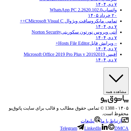
۷ دی ۱۴۰۴
واتساپ
WhatsApp PC 2.2620.102.0
۲۰ خرداد ۱۴۰۵
تمامی مایکروسافت ویژوال C
Microsoft Visual C++
۷ دی ۱۴۰۴
آنتی ویروس نورتون سکوریتی
Norton Security
۷ دی ۱۴۰۴
– ویرایش فایل
Hosts File Editor+
۷ دی ۱۴۰۴
آفیس 2019
2019 Microsoft Office 2019 Pro Plus v
۷ دی ۱۴۰۴
ه همه
- 1388 © تمامی حقوق مطالب و قالب برای سایت پاتوق‌یو
 است.
باط با ما
تبلیغات
Telegram
LinkedIn