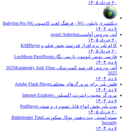
۲۰ خرداد ۱۴۰۵
دیکشنری بابیلون NG - فرهنگ لغت کامپیوتر
Babylon Pro NG
۷ دی ۱۴۰۴
آنتی ویروس آواست
avast! Antivirus
۲۰ خرداد ۱۴۰۵
کا ام پلیر نرم افزار قدرتمند پخش فیلم و
KMPlayer
۲۰ خرداد ۱۴۰۵
فارسی نویس لیومون پارسی نگار
LeoMoon ParsiNegar
۸ دی ۱۴۰۴
آنتی ویروس قدرتمند کسپرسکی 2025
Kaspersky Anti Virus
2025
۸ دی ۱۴۰۴
فلش پلیر برای مرورگرهای مختلف
Adobe Flash Player
۷ دی ۱۴۰۴
مرورگر محبوب اینترنت اکسپلورر
Internet Explorer
۷ دی ۱۴۰۴
پوت پلیر پخش انواع فایل تصویری و صوتی
PotPlayer
۲۰ خرداد ۱۴۰۵
بسته امنیتی بیت دیفندر توتال سکوریتی
Bitdefender Total
Security
۷ دی ۱۴۰۴