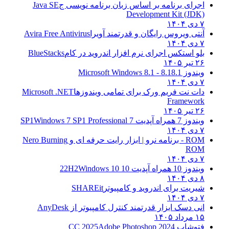
اجرای برنامه بر اساس زبان برنامه نویسی ج
Java SE
Development Kit (JDK)
۷ دی ۱۴۰۴
آنتی ویروس رایگان و قدرتمند آویرا
Avira Free Antivirus
۷ دی ۱۴۰۴
بلو استکس اجرای نرم افزار اندروید در کام
BlueStacks
۲۶ تیر ۱۴۰۵
ویندوز 8.1
8.1 - Microsoft Windows 8.1
۷ دی ۱۴۰۴
دات نت فریم ورک برای تمامی ویندوزها
Microsoft .NET
Framework
۲۶ تیر ۱۴۰۵
ویندوز 7 همراه آپدیت 7 SP1
Windows 7 SP1 Professional
۷ دی ۱۴۰۴
ROM - برنامه نرو | ابزار رایت حرفه ای و
Nero Burning
ROM
۷ دی ۱۴۰۴
ویندوز 10 همراه آپدیت 10 22H2
Windows 10
۸ دی ۱۴۰۴
شیریت برای اندروید و کامپیوتر
SHAREit
۷ دی ۱۴۰۴
انی دسک ابزار قدرتمند کنترل کامپیوتر از
AnyDesk
۱۵ مرداد ۱۴۰۵
فتوشاپ CC 2025
Adobe Photoshop 2024