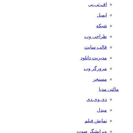
اف.تی.پی
ایمیل
شبکه
طراحی وب
قالب سایت
مدیریت دانلود
مرورگر وب
مسنجر
مالتی مدیا
دی.وی.دی
مبدل
نمایش فیلم
ویرایشگر صوت