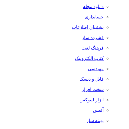
دانلود مجله
حسابداری
پشتیبان اطلاعات
فشرده ساز
فرهنگ لغت
کتاب الکترونیک
مهندسی
فایل و دیسک
سخت افزار
ابزار لینوکس
آفیس
بهینه ساز