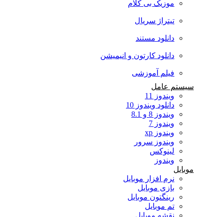
موزیک بی کلام
تیتراژ سریال
دانلود مستند
دانلود کارتون و انیمیشن
فیلم آموزشی
سیستم عامل
ویندوز 11
دانلود ویندوز 10
ویندوز 8 و 8.1
ویندوز 7
ویندوز xp
ویندوز سرور
لینوکس
ویندوز
موبایل
نرم افزار موبایل
بازی موبایل
رینگتون موبایل
تم موبایل
نقشه موبایل