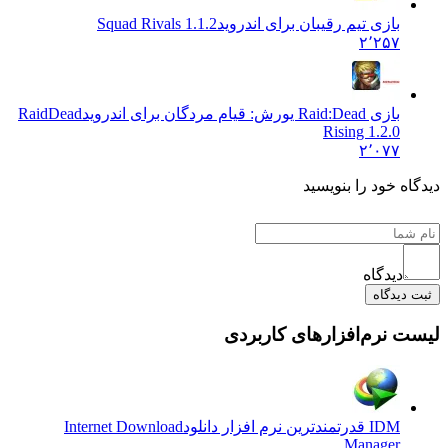
بازی تیم رقیبان برای اندروید
Squad Rivals 1.1.2
۲٬۲۵۷
بازی Raid:Dead یورش: قیام مردگان برای اندروید
RaidDead
Rising 1.2.0
۲٬۰۷۷
 خود را بنویسید
دیدگاه
یدگاه
نرم‌افزارهای کاربردی
IDM قدرتمندترین نرم افزار دانلود
Internet Download
Manager