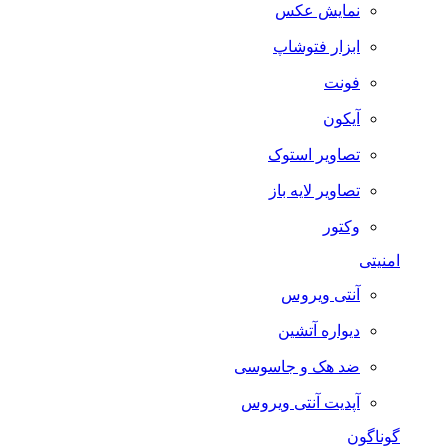
نمایش عکس
ابزار فتوشاپ
فونت
آیکون
تصاویر استوک
تصاویر لایه باز
وکتور
امنیتی
آنتی ویروس
دیواره آتشین
ضد هک و جاسوسی
آپدیت آنتی ویروس
گوناگون