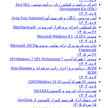
اجرای برنامه بر اساس زبان برنامه نویسی ج
Java SE
Development Kit (JDK)
۷ دی ۱۴۰۴
آنتی ویروس رایگان و قدرتمند آویرا
Avira Free Antivirus
۷ دی ۱۴۰۴
بلو استکس اجرای نرم افزار اندروید در کام
BlueStacks
۲۶ تیر ۱۴۰۵
ویندوز 8.1
8.1 - Microsoft Windows 8.1
۷ دی ۱۴۰۴
دات نت فریم ورک برای تمامی ویندوزها
Microsoft .NET
Framework
۲۶ تیر ۱۴۰۵
ویندوز 7 همراه آپدیت 7 SP1
Windows 7 SP1 Professional
۷ دی ۱۴۰۴
ROM - برنامه نرو | ابزار رایت حرفه ای و
Nero Burning
ROM
۷ دی ۱۴۰۴
ویندوز 10 همراه آپدیت 10 22H2
Windows 10
۸ دی ۱۴۰۴
شیریت برای اندروید و کامپیوتر
SHAREit
۷ دی ۱۴۰۴
انی دسک ابزار قدرتمند کنترل کامپیوتر از
AnyDesk
۱۵ مرداد ۱۴۰۵