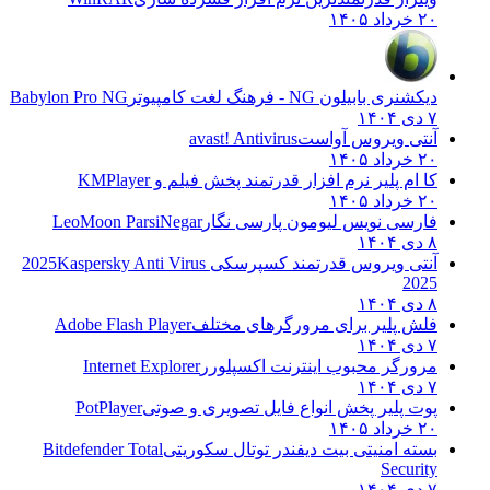
۲۰ خرداد ۱۴۰۵
دیکشنری بابیلون NG - فرهنگ لغت کامپیوتر
Babylon Pro NG
۷ دی ۱۴۰۴
آنتی ویروس آواست
avast! Antivirus
۲۰ خرداد ۱۴۰۵
کا ام پلیر نرم افزار قدرتمند پخش فیلم و
KMPlayer
۲۰ خرداد ۱۴۰۵
فارسی نویس لیومون پارسی نگار
LeoMoon ParsiNegar
۸ دی ۱۴۰۴
آنتی ویروس قدرتمند کسپرسکی 2025
Kaspersky Anti Virus
2025
۸ دی ۱۴۰۴
فلش پلیر برای مرورگرهای مختلف
Adobe Flash Player
۷ دی ۱۴۰۴
مرورگر محبوب اینترنت اکسپلورر
Internet Explorer
۷ دی ۱۴۰۴
پوت پلیر پخش انواع فایل تصویری و صوتی
PotPlayer
۲۰ خرداد ۱۴۰۵
بسته امنیتی بیت دیفندر توتال سکوریتی
Bitdefender Total
Security
۷ دی ۱۴۰۴