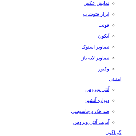
نمایش عکس
ابزار فتوشاپ
فونت
آیکون
تصاویر استوک
تصاویر لایه باز
وکتور
امنیتی
آنتی ویروس
دیواره آتشین
ضد هک و جاسوسی
آپدیت آنتی ویروس
گوناگون