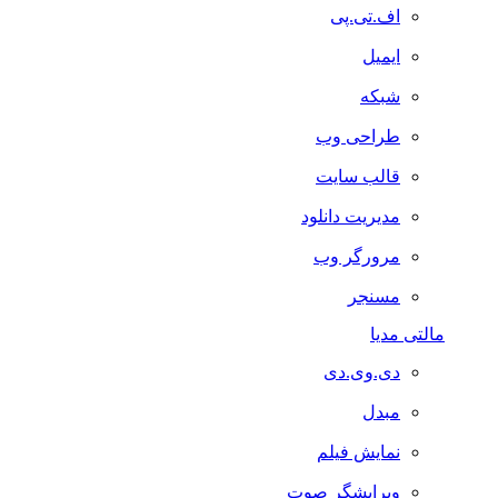
اف.تی.پی
ایمیل
شبکه
طراحی وب
قالب سایت
مدیریت دانلود
مرورگر وب
مسنجر
مالتی مدیا
دی.وی.دی
مبدل
نمایش فیلم
ویرایشگر صوت