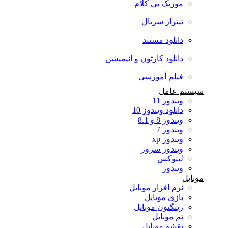
موزیک بی کلام
تیتراژ سریال
دانلود مستند
دانلود کارتون و انیمیشن
فیلم آموزشی
سیستم عامل
ویندوز 11
دانلود ویندوز 10
ویندوز 8 و 8.1
ویندوز 7
ویندوز xp
ویندوز سرور
لینوکس
ویندوز
موبایل
نرم افزار موبایل
بازی موبایل
رینگتون موبایل
تم موبایل
نقشه موبایل