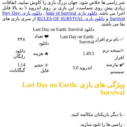
بی ها خلاص شود. جهان بزرگ بازی را کاوش نمایید، اتفاقات
زیادی پیش روی شماست. این بازی بر روی اندروید 5 به بالا قابل
می باشد.
دانلود بازی State of Survival
,
دانلود بازی Prey Day:
Su
و
دانلود بازی RULES OF SURVIVAL
از سری بازی های
 باشند.
دانلود Last Day on Earth: Survival
❤️ تعداد
Last Day on Earth:
نرم افزار
۴۴۸
Survival
دانلود
 نرم
دانلود
1.49.5
🔥 هزینه
رایگان
زمند
1.14
🔆 حجم
اندروید 5.0
گیگابایت
فایل
م
ویژگی های بازی Last Day on Earth:
Surv
گر بازیکنان مکالمه کنید.
 ها را نابود سازید.