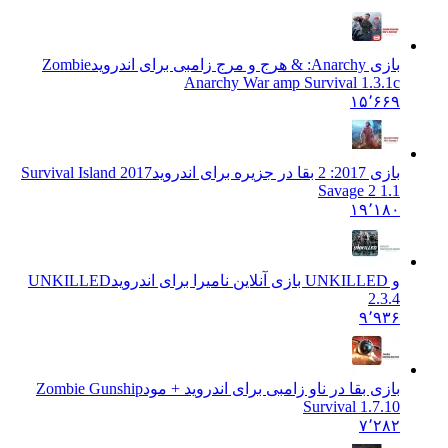
بازی Anarchy: & هرج و مرج زامبی برای اندروید
Zombie
Anarchy War amp Survival 1.3.1c
۱۵٬۶۶۹
بازی 2017: 2 بقا در جزیره برای اندروید
Survival Island 2017
Savage 2 1.1
۱۹٬۱۸۰
و UNKILLED بازی آنلاین نامیرا برای اندروید
UNKILLED
2.3.4
۹٬۹۳۶
بازی بقا در ناو زامبی برای اندروید + مود
Zombie Gunship
Survival 1.7.10
۷٬۲۸۲