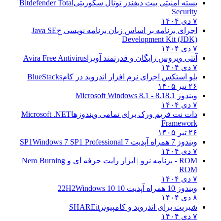
بسته امنیتی بیت دیفندر توتال سکوریتی
Bitdefender Total
Security
۷ دی ۱۴۰۴
اجرای برنامه بر اساس زبان برنامه نویسی ج
Java SE
Development Kit (JDK)
۷ دی ۱۴۰۴
آنتی ویروس رایگان و قدرتمند آویرا
Avira Free Antivirus
۷ دی ۱۴۰۴
بلو استکس اجرای نرم افزار اندروید در کام
BlueStacks
۲۶ تیر ۱۴۰۵
ویندوز 8.1
8.1 - Microsoft Windows 8.1
۷ دی ۱۴۰۴
دات نت فریم ورک برای تمامی ویندوزها
Microsoft .NET
Framework
۲۶ تیر ۱۴۰۵
ویندوز 7 همراه آپدیت 7 SP1
Windows 7 SP1 Professional
۷ دی ۱۴۰۴
ROM - برنامه نرو | ابزار رایت حرفه ای و
Nero Burning
ROM
۷ دی ۱۴۰۴
ویندوز 10 همراه آپدیت 10 22H2
Windows 10
۸ دی ۱۴۰۴
شیریت برای اندروید و کامپیوتر
SHAREit
۷ دی ۱۴۰۴