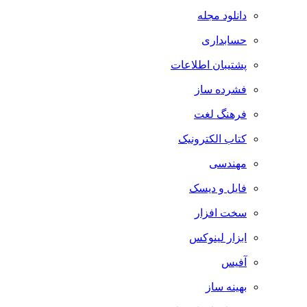
دانلود مجله
حسابداری
پشتیبان اطلاعات
فشرده ساز
فرهنگ لغت
کتاب الکترونیک
مهندسی
فایل و دیسک
سخت افزار
ابزار لینوکس
آفیس
بهینه ساز