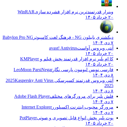
وینرار قدرتمندترین نرم افزار فشرده سازی
WinRAR
۲۰ خرداد ۱۴۰۵
دیکشنری بابیلون NG - فرهنگ لغت کامپیوتر
Babylon Pro NG
۷ دی ۱۴۰۴
آنتی ویروس آواست
avast! Antivirus
۲۰ خرداد ۱۴۰۵
کا ام پلیر نرم افزار قدرتمند پخش فیلم و
KMPlayer
۲۰ خرداد ۱۴۰۵
فارسی نویس لیومون پارسی نگار
LeoMoon ParsiNegar
۸ دی ۱۴۰۴
آنتی ویروس قدرتمند کسپرسکی 2025
Kaspersky Anti Virus
2025
۸ دی ۱۴۰۴
فلش پلیر برای مرورگرهای مختلف
Adobe Flash Player
۷ دی ۱۴۰۴
مرورگر محبوب اینترنت اکسپلورر
Internet Explorer
۷ دی ۱۴۰۴
پوت پلیر پخش انواع فایل تصویری و صوتی
PotPlayer
۲۰ خرداد ۱۴۰۵