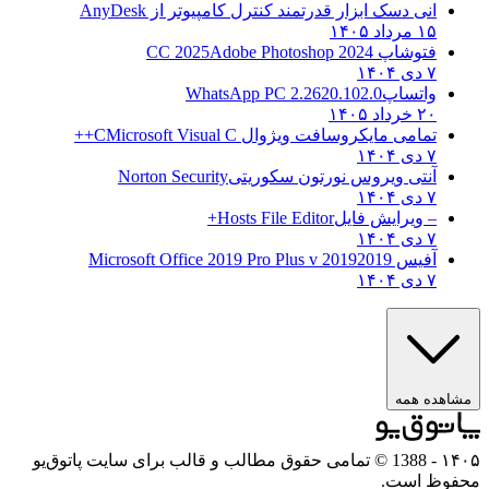
انی دسک ابزار قدرتمند کنترل کامپیوتر از
AnyDesk
۱۵ مرداد ۱۴۰۵
فتوشاپ CC 2025
Adobe Photoshop 2024
۷ دی ۱۴۰۴
واتساپ
WhatsApp PC 2.2620.102.0
۲۰ خرداد ۱۴۰۵
تمامی مایکروسافت ویژوال C
Microsoft Visual C++
۷ دی ۱۴۰۴
آنتی ویروس نورتون سکوریتی
Norton Security
۷ دی ۱۴۰۴
– ویرایش فایل
Hosts File Editor+
۷ دی ۱۴۰۴
آفیس 2019
2019 Microsoft Office 2019 Pro Plus v
۷ دی ۱۴۰۴
ه همه
- 1388 © تمامی حقوق مطالب و قالب برای سایت پاتوق‌یو
 است.