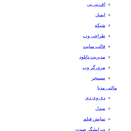
اف.تی.پی
ایمیل
شبکه
طراحی وب
قالب سایت
مدیریت دانلود
مرورگر وب
مسنجر
مالتی مدیا
دی.وی.دی
مبدل
نمایش فیلم
ویرایشگر صوت