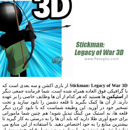
Stickman: Legacy of W
از بازی اکشن و سه بعدی است که
افیکی فوق العاده همراه شده است. شما فرمانده جمعی دیگر
یکمن
ها هستید که هر کدام از آن ها وظایف خاصی را بر عهده
 از آن ها کمک بگیرید تا قلعه دشمن را نابود سازید و تحت
 خود در آورید. این وظیفه شماست که با نابود کردن دیگر
ها، به استیک من کینگ تبدیل شوید! هم چنین شما مامورانی
مع آوری طلا دارید که باید آن ها را به درستی به کار گیرید تا
ن منابع را به خود اختصاص دهید. با استفاده از این منابع می
 ارتش قدرتمند تری را بسازید و به نبرد با رقبای خود بروید. از