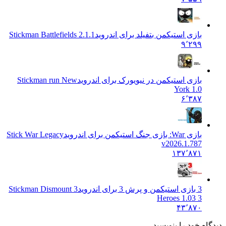
بازی استیکمن بتفیلد برای اندروید
Stickman Battlefields 2.1.1
۹٬۲۹۹
بازی استیکمن در نیویورک برای اندروید
Stickman run New
York 1.0
۶٬۳۸۷
بازی War: بازی جنگ استیکمن برای اندروید
Stick War Legacy
v2026.1.787
۱۳۷٬۸۷۱
3 بازی استیکمن و پرش 3 برای اندروید
Stickman Dismount 3
Heroes 1.03 3
۴۳٬۸۷۰
 خود را بنویسید