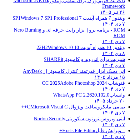
دات نت فریم ورک برای تمامی ویندوزها
Microsoft .NET
Framework
۲۶ تیر ۱۴۰۵
ویندوز 7 همراه آپدیت 7 SP1
Windows 7 SP1 Professional
۷ دی ۱۴۰۴
ROM - برنامه نرو | ابزار رایت حرفه ای و
Nero Burning
ROM
۷ دی ۱۴۰۴
ویندوز 10 همراه آپدیت 10 22H2
Windows 10
۸ دی ۱۴۰۴
شیریت برای اندروید و کامپیوتر
SHAREit
۷ دی ۱۴۰۴
انی دسک ابزار قدرتمند کنترل کامپیوتر از
AnyDesk
۱۵ مرداد ۱۴۰۵
فتوشاپ CC 2025
Adobe Photoshop 2024
۷ دی ۱۴۰۴
واتساپ
WhatsApp PC 2.2620.102.0
۲۰ خرداد ۱۴۰۵
تمامی مایکروسافت ویژوال C
Microsoft Visual C++
۷ دی ۱۴۰۴
آنتی ویروس نورتون سکوریتی
Norton Security
۷ دی ۱۴۰۴
– ویرایش فایل
Hosts File Editor+
۷ دی ۱۴۰۴