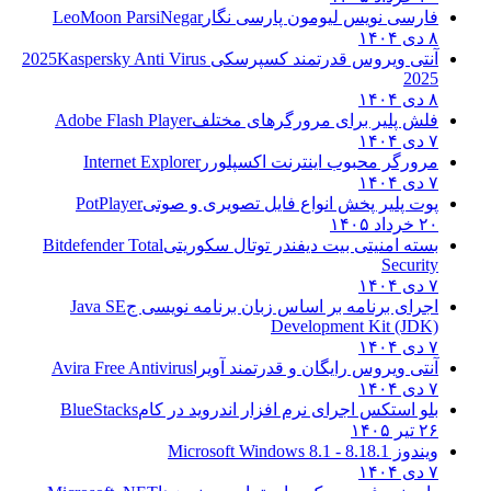
فارسی نویس لیومون پارسی نگار
LeoMoon ParsiNegar
۸ دی ۱۴۰۴
آنتی ویروس قدرتمند کسپرسکی 2025
Kaspersky Anti Virus
2025
۸ دی ۱۴۰۴
فلش پلیر برای مرورگرهای مختلف
Adobe Flash Player
۷ دی ۱۴۰۴
مرورگر محبوب اینترنت اکسپلورر
Internet Explorer
۷ دی ۱۴۰۴
پوت پلیر پخش انواع فایل تصویری و صوتی
PotPlayer
۲۰ خرداد ۱۴۰۵
بسته امنیتی بیت دیفندر توتال سکوریتی
Bitdefender Total
Security
۷ دی ۱۴۰۴
اجرای برنامه بر اساس زبان برنامه نویسی ج
Java SE
Development Kit (JDK)
۷ دی ۱۴۰۴
آنتی ویروس رایگان و قدرتمند آویرا
Avira Free Antivirus
۷ دی ۱۴۰۴
بلو استکس اجرای نرم افزار اندروید در کام
BlueStacks
۲۶ تیر ۱۴۰۵
ویندوز 8.1
8.1 - Microsoft Windows 8.1
۷ دی ۱۴۰۴