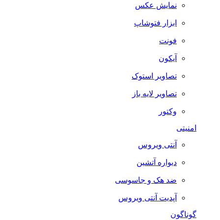
نمایش عکس
ابزار فتوشاپ
فونت
آیکون
تصاویر استوک
تصاویر لایه باز
وکتور
امنیتی
آنتی ویروس
دیواره آتشین
ضد هک و جاسوسی
آپدیت آنتی ویروس
گوناگون