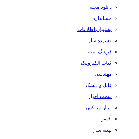
دانلود مجله
حسابداری
پشتیبان اطلاعات
فشرده ساز
فرهنگ لغت
کتاب الکترونیک
مهندسی
فایل و دیسک
سخت افزار
ابزار لینوکس
آفیس
بهینه ساز