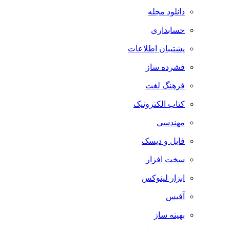
دانلود مجله
حسابداری
پشتیبان اطلاعات
فشرده ساز
فرهنگ لغت
کتاب الکترونیک
مهندسی
فایل و دیسک
سخت افزار
ابزار لینوکس
آفیس
بهینه ساز