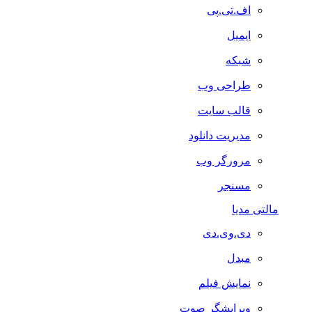
اف.تی.پی
ایمیل
شبکه
طراحی وب
قالب سایت
مدیریت دانلود
مرورگر وب
مسنجر
مالتی مدیا
دی.وی.دی
مبدل
نمایش فیلم
ویرایشگر صوت