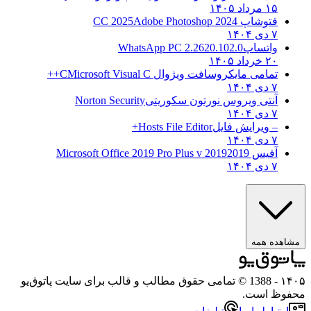
۱۵ مرداد ۱۴۰۵
فتوشاپ CC 2025
Adobe Photoshop 2024
۷ دی ۱۴۰۴
واتساپ
WhatsApp PC 2.2620.102.0
۲۰ خرداد ۱۴۰۵
تمامی مایکروسافت ویژوال C
Microsoft Visual C++
۷ دی ۱۴۰۴
آنتی ویروس نورتون سکوریتی
Norton Security
۷ دی ۱۴۰۴
– ویرایش فایل
Hosts File Editor+
۷ دی ۱۴۰۴
آفیس 2019
2019 Microsoft Office 2019 Pro Plus v
۷ دی ۱۴۰۴
ه همه
- 1388 © تمامی حقوق مطالب و قالب برای سایت پاتوق‌یو
 است.