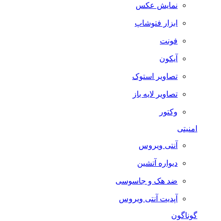
نمایش عکس
ابزار فتوشاپ
فونت
آیکون
تصاویر استوک
تصاویر لایه باز
وکتور
امنیتی
آنتی ویروس
دیواره آتشین
ضد هک و جاسوسی
آپدیت آنتی ویروس
گوناگون