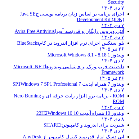
Security
۷ دی ۱۴۰۴
اجرای برنامه بر اساس زبان برنامه نویسی ج
Java SE
Development Kit (JDK)
۷ دی ۱۴۰۴
آنتی ویروس رایگان و قدرتمند آویرا
Avira Free Antivirus
۷ دی ۱۴۰۴
بلو استکس اجرای نرم افزار اندروید در کام
BlueStacks
۲۶ تیر ۱۴۰۵
ویندوز 8.1
8.1 - Microsoft Windows 8.1
۷ دی ۱۴۰۴
دات نت فریم ورک برای تمامی ویندوزها
Microsoft .NET
Framework
۲۶ تیر ۱۴۰۵
ویندوز 7 همراه آپدیت 7 SP1
Windows 7 SP1 Professional
۷ دی ۱۴۰۴
ROM - برنامه نرو | ابزار رایت حرفه ای و
Nero Burning
ROM
۷ دی ۱۴۰۴
ویندوز 10 همراه آپدیت 10 22H2
Windows 10
۸ دی ۱۴۰۴
شیریت برای اندروید و کامپیوتر
SHAREit
۷ دی ۱۴۰۴
انی دسک ابزار قدرتمند کنترل کامپیوتر از
AnyDesk