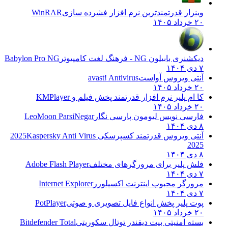
وینرار قدرتمندترین نرم افزار فشرده سازی
WinRAR
۲۰ خرداد ۱۴۰۵
دیکشنری بابیلون NG - فرهنگ لغت کامپیوتر
Babylon Pro NG
۷ دی ۱۴۰۴
آنتی ویروس آواست
avast! Antivirus
۲۰ خرداد ۱۴۰۵
کا ام پلیر نرم افزار قدرتمند پخش فیلم و
KMPlayer
۲۰ خرداد ۱۴۰۵
فارسی نویس لیومون پارسی نگار
LeoMoon ParsiNegar
۸ دی ۱۴۰۴
آنتی ویروس قدرتمند کسپرسکی 2025
Kaspersky Anti Virus
2025
۸ دی ۱۴۰۴
فلش پلیر برای مرورگرهای مختلف
Adobe Flash Player
۷ دی ۱۴۰۴
مرورگر محبوب اینترنت اکسپلورر
Internet Explorer
۷ دی ۱۴۰۴
پوت پلیر پخش انواع فایل تصویری و صوتی
PotPlayer
۲۰ خرداد ۱۴۰۵
بسته امنیتی بیت دیفندر توتال سکوریتی
Bitdefender Total