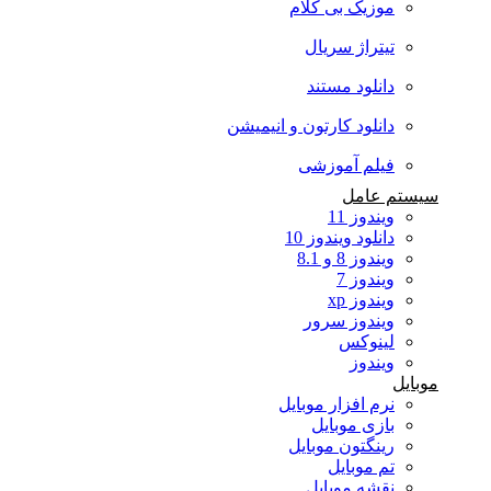
موزیک بی کلام
تیتراژ سریال
دانلود مستند
دانلود کارتون و انیمیشن
فیلم آموزشی
سیستم عامل
ویندوز 11
دانلود ویندوز 10
ویندوز 8 و 8.1
ویندوز 7
ویندوز xp
ویندوز سرور
لینوکس
ویندوز
موبایل
نرم افزار موبایل
بازی موبایل
رینگتون موبایل
تم موبایل
نقشه موبایل