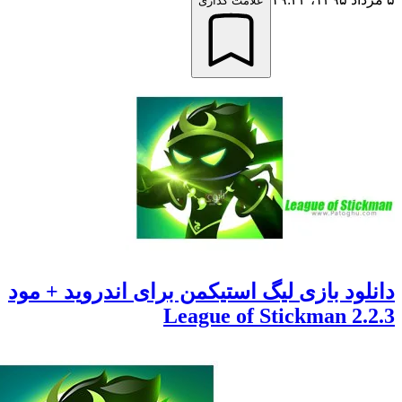
علامت گذاری
ود بازی لیگ استیکمن برای اندروید + مود
2.2.3