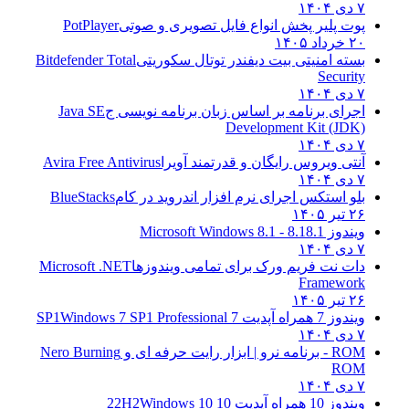
۷ دی ۱۴۰۴
پوت پلیر پخش انواع فایل تصویری و صوتی
PotPlayer
۲۰ خرداد ۱۴۰۵
بسته امنیتی بیت دیفندر توتال سکوریتی
Bitdefender Total
Security
۷ دی ۱۴۰۴
اجرای برنامه بر اساس زبان برنامه نویسی ج
Java SE
Development Kit (JDK)
۷ دی ۱۴۰۴
آنتی ویروس رایگان و قدرتمند آویرا
Avira Free Antivirus
۷ دی ۱۴۰۴
بلو استکس اجرای نرم افزار اندروید در کام
BlueStacks
۲۶ تیر ۱۴۰۵
ویندوز 8.1
8.1 - Microsoft Windows 8.1
۷ دی ۱۴۰۴
دات نت فریم ورک برای تمامی ویندوزها
Microsoft .NET
Framework
۲۶ تیر ۱۴۰۵
ویندوز 7 همراه آپدیت 7 SP1
Windows 7 SP1 Professional
۷ دی ۱۴۰۴
ROM - برنامه نرو | ابزار رایت حرفه ای و
Nero Burning
ROM
۷ دی ۱۴۰۴
ویندوز 10 همراه آپدیت 10 22H2
Windows 10