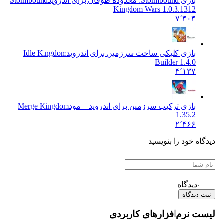
بازی Stormbound: محدوده طوفان برای اندروید
Stormbound
Kingdom Wars 1.0.3.1312
۷٬۴۰۴
بازی کلیکی ساخت سرزمین برای اندروید
Idle Kingdom
Builder 1.4.0
۴٬۱۳۷
بازی ترکیب سرزمین برای اندروید + مود
Merge Kingdom
1.35.2
۲٬۴۶۶
 خود را بنویسید
دیدگاه
یدگاه
نرم‌افزارهای کاربردی