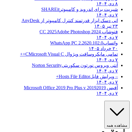
۸ دی ۱۴۰۴
شیریت برای اندروید و کامپیوتر
SHAREit
۷ دی ۱۴۰۴
انی دسک ابزار قدرتمند کنترل کامپیوتر از
AnyDesk
۲۳ تیر ۱۴۰۵
فتوشاپ CC 2025
Adobe Photoshop 2024
۷ دی ۱۴۰۴
واتساپ
WhatsApp PC 2.2620.102.0
۲۰ خرداد ۱۴۰۵
تمامی مایکروسافت ویژوال C
Microsoft Visual C++
۷ دی ۱۴۰۴
آنتی ویروس نورتون سکوریتی
Norton Security
۷ دی ۱۴۰۴
– ویرایش فایل
Hosts File Editor+
۷ دی ۱۴۰۴
آفیس 2019
2019 Microsoft Office 2019 Pro Plus v
۷ دی ۱۴۰۴
ه همه