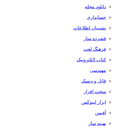
دانلود مجله
حسابداری
پشتیبان اطلاعات
فشرده ساز
فرهنگ لغت
کتاب الکترونیک
مهندسی
فایل و دیسک
سخت افزار
ابزار لینوکس
آفیس
بهینه ساز