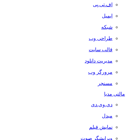
اف.تی.پی
ایمیل
شبکه
طراحی وب
قالب سایت
مدیریت دانلود
مرورگر وب
مسنجر
مالتی مدیا
دی.وی.دی
مبدل
نمایش فیلم
ویرایشگر صوت