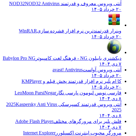
آنتی ویروس معروف و قدرتمند NOD32
NOD32 Antivirus
۲۰ خرداد ۱۴۰۵
وینرار قدرتمندترین نرم افزار فشرده سازی
WinRAR
۲۰ خرداد ۱۴۰۵
دیکشنری بابیلون NG - فرهنگ لغت کامپیوتر
Babylon Pro NG
۷ دی ۱۴۰۴
آنتی ویروس آواست
avast! Antivirus
۲۰ خرداد ۱۴۰۵
کا ام پلیر نرم افزار قدرتمند پخش فیلم و
KMPlayer
۲۰ خرداد ۱۴۰۵
فارسی نویس لیومون پارسی نگار
LeoMoon ParsiNegar
۸ دی ۱۴۰۴
آنتی ویروس قدرتمند کسپرسکی 2025
Kaspersky Anti Virus
2025
۸ دی ۱۴۰۴
فلش پلیر برای مرورگرهای مختلف
Adobe Flash Player
۷ دی ۱۴۰۴
مرورگر محبوب اینترنت اکسپلورر
Internet Explorer