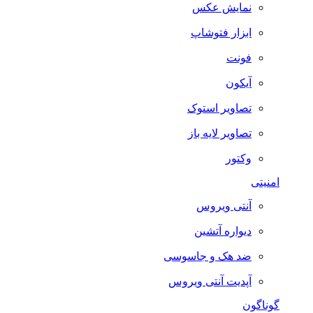
نمایش عکس
ابزار فتوشاپ
فونت
آیکون
تصاویر استوک
تصاویر لایه باز
وکتور
امنیتی
آنتی ویروس
دیواره آتشین
ضد هک و جاسوسی
آپدیت آنتی ویروس
گوناگون