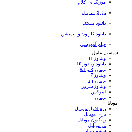
موزیک بی کلام
تیتراژ سریال
دانلود مستند
دانلود کارتون و انیمیشن
فیلم آموزشی
سیستم عامل
ویندوز 11
دانلود ویندوز 10
ویندوز 8 و 8.1
ویندوز 7
ویندوز xp
ویندوز سرور
لینوکس
ویندوز
موبایل
نرم افزار موبایل
بازی موبایل
رینگتون موبایل
تم موبایل
نقشه موبایل