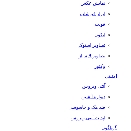
نمایش عکس
ابزار فتوشاپ
فونت
آیکون
تصاویر استوک
تصاویر لایه باز
وکتور
امنیتی
آنتی ویروس
دیواره آتشین
ضد هک و جاسوسی
آپدیت آنتی ویروس
گوناگون