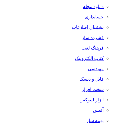
دانلود مجله
حسابداری
پشتیبان اطلاعات
فشرده ساز
فرهنگ لغت
کتاب الکترونیک
مهندسی
فایل و دیسک
سخت افزار
ابزار لینوکس
آفیس
بهینه ساز