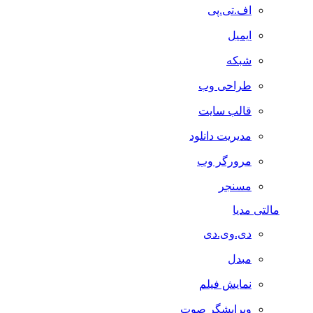
اف.تی.پی
ایمیل
شبکه
طراحی وب
قالب سایت
مدیریت دانلود
مرورگر وب
مسنجر
مالتی مدیا
دی.وی.دی
مبدل
نمایش فیلم
ویرایشگر صوت