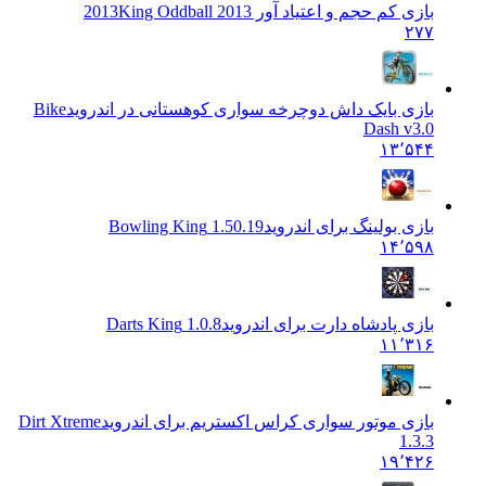
بازی کم حجم و اعتیاد آور 2013
King Oddball 2013
۲۷۷
بازی بایک داش دوچرخه سواری کوهستانی در اندروید
Bike
Dash v3.0
۱۳٬۵۴۴
بازی بولینگ برای اندروید
1.50.19 Bowling King
۱۴٬۵۹۸
بازی پادشاه دارت برای اندروید
1.0.8 Darts King
۱۱٬۳۱۶
بازی موتور سواری کراس اکستریم برای اندروید
Dirt Xtreme
1.3.3
۱۹٬۴۲۶