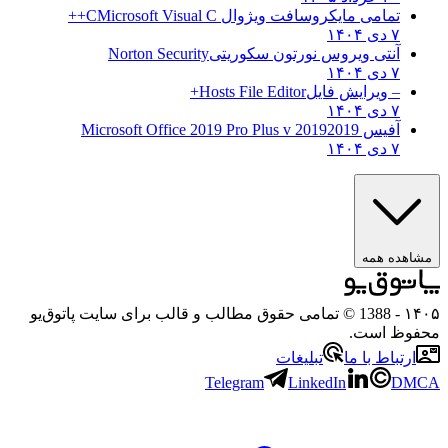
تمامی مایکروسافت ویژوال C
Microsoft Visual C++
۷ دی ۱۴۰۴
آنتی ویروس نورتون سکوریتی
Norton Security
۷ دی ۱۴۰۴
– ویرایش فایل
Hosts File Editor+
۷ دی ۱۴۰۴
آفیس 2019
2019 Microsoft Office 2019 Pro Plus v
۷ دی ۱۴۰۴
ه همه
- 1388 © تمامی حقوق مطالب و قالب برای سایت پاتوق‌یو
 است.
باط با ما
تبلیغات
Telegram
LinkedIn