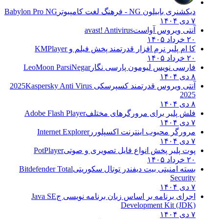
دیکشنری بابیلون NG - فرهنگ لغت کامپیوتر
Babylon Pro NG
۷ دی ۱۴۰۴
آنتی ویروس آواست
avast! Antivirus
۲۰ خرداد ۱۴۰۵
کا ام پلیر نرم افزار قدرتمند پخش فیلم و
KMPlayer
۲۰ خرداد ۱۴۰۵
فارسی نویس لیومون پارسی نگار
LeoMoon ParsiNegar
۸ دی ۱۴۰۴
آنتی ویروس قدرتمند کسپرسکی 2025
Kaspersky Anti Virus
2025
۸ دی ۱۴۰۴
فلش پلیر برای مرورگرهای مختلف
Adobe Flash Player
۷ دی ۱۴۰۴
مرورگر محبوب اینترنت اکسپلورر
Internet Explorer
۷ دی ۱۴۰۴
پوت پلیر پخش انواع فایل تصویری و صوتی
PotPlayer
۲۰ خرداد ۱۴۰۵
بسته امنیتی بیت دیفندر توتال سکوریتی
Bitdefender Total
Security
۷ دی ۱۴۰۴
اجرای برنامه بر اساس زبان برنامه نویسی ج
Java SE
Development Kit (JDK)
۷ دی ۱۴۰۴