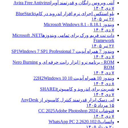
آنتی ویروس رایگان و قدرتمند آویرا
Avira Free Antivirus
۷ دی ۱۴۰۴
بلو استکس اجرای نرم افزار اندروید در کام
BlueStacks
۲۶ تیر ۱۴۰۵
ویندوز 8.1
8.1 - Microsoft Windows 8.1
۷ دی ۱۴۰۴
دات نت فریم ورک برای تمامی ویندوزها
Microsoft .NET
Framework
۲۶ تیر ۱۴۰۵
ویندوز 7 همراه آپدیت 7 SP1
Windows 7 SP1 Professional
۷ دی ۱۴۰۴
ROM - برنامه نرو | ابزار رایت حرفه ای و
Nero Burning
ROM
۷ دی ۱۴۰۴
ویندوز 10 همراه آپدیت 10 22H2
Windows 10
۸ دی ۱۴۰۴
شیریت برای اندروید و کامپیوتر
SHAREit
۷ دی ۱۴۰۴
انی دسک ابزار قدرتمند کنترل کامپیوتر از
AnyDesk
۱۵ مرداد ۱۴۰۵
فتوشاپ CC 2025
Adobe Photoshop 2024
۷ دی ۱۴۰۴
واتساپ
WhatsApp PC 2.2620.102.0
۲۰ خرداد ۱۴۰۵