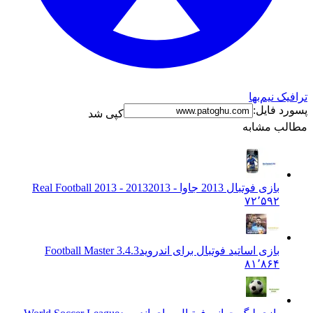
نیم‌بها
فایل:
کپی شد
 مشابه
بازی فوتبال 2013 جاوا - 2013
2013 - Real Football 2013
۷۲٬۵۹۲
بازی اساتید فوتبال برای اندروید
Football Master 3.4.3
۸۱٬۸۶۴