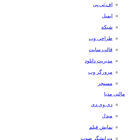
اف.تی.پی
ایمیل
شبکه
طراحی وب
قالب سایت
مدیریت دانلود
مرورگر وب
مسنجر
مالتی مدیا
دی.وی.دی
مبدل
نمایش فیلم
ویرایشگر صوت