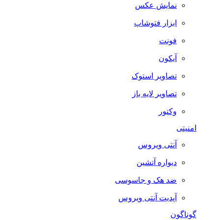
نمایش عکس
ابزار فتوشاپ
فونت
آیکون
تصاویر استوک
تصاویر لایه باز
وکتور
امنیتی
آنتی ویروس
دیواره آتشین
ضد هک و جاسوسی
آپدیت آنتی ویروس
گوناگون