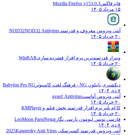
فایرفاکس
Mozilla Firefox v153.0.3
۱۵ مرداد ۱۴۰۵
آنتی ویروس معروف و قدرتمند NOD32
NOD32 Antivirus
۲۰ خرداد ۱۴۰۵
وینرار قدرتمندترین نرم افزار فشرده سازی
WinRAR
۲۰ خرداد ۱۴۰۵
دیکشنری بابیلون NG - فرهنگ لغت کامپیوتر
Babylon Pro NG
۷ دی ۱۴۰۴
آنتی ویروس آواست
avast! Antivirus
۲۰ خرداد ۱۴۰۵
کا ام پلیر نرم افزار قدرتمند پخش فیلم و
KMPlayer
۲۰ خرداد ۱۴۰۵
فارسی نویس لیومون پارسی نگار
LeoMoon ParsiNegar
۸ دی ۱۴۰۴
آنتی ویروس قدرتمند کسپرسکی 2025
Kaspersky Anti Virus