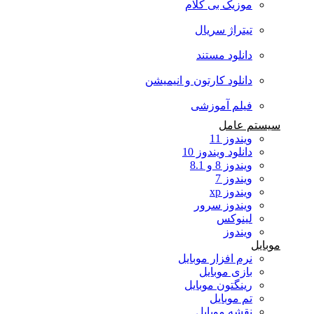
موزیک بی کلام
تیتراژ سریال
دانلود مستند
دانلود کارتون و انیمیشن
فیلم آموزشی
سیستم عامل
ویندوز 11
دانلود ویندوز 10
ویندوز 8 و 8.1
ویندوز 7
ویندوز xp
ویندوز سرور
لینوکس
ویندوز
موبایل
نرم افزار موبایل
بازی موبایل
رینگتون موبایل
تم موبایل
نقشه موبایل