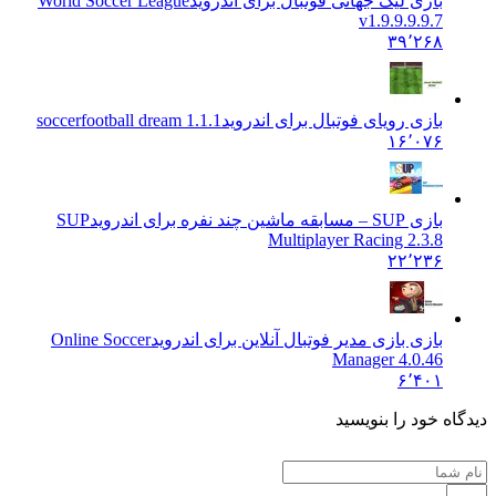
بازی لیگ جهانی فوتبال برای اندروید
World Soccer League
v1.9.9.9.9.7
۳۹٬۲۶۸
بازی رویای فوتبال برای اندروید
soccerfootball dream 1.1.1
۱۶٬۰۷۶
بازی SUP – مسابقه ماشین چند نفره برای اندروید
SUP
Multiplayer Racing 2.3.8
۲۲٬۲۳۶
بازی بازی مدیر فوتبال آنلاین برای اندروید
Online Soccer
Manager 4.0.46
۶٬۴۰۱
 خود را بنویسید