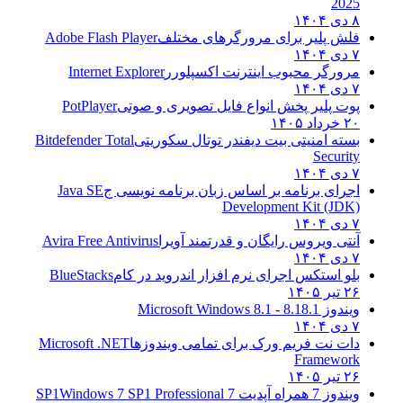
2025
۸ دی ۱۴۰۴
فلش پلیر برای مرورگرهای مختلف
Adobe Flash Player
۷ دی ۱۴۰۴
مرورگر محبوب اینترنت اکسپلورر
Internet Explorer
۷ دی ۱۴۰۴
پوت پلیر پخش انواع فایل تصویری و صوتی
PotPlayer
۲۰ خرداد ۱۴۰۵
بسته امنیتی بیت دیفندر توتال سکوریتی
Bitdefender Total
Security
۷ دی ۱۴۰۴
اجرای برنامه بر اساس زبان برنامه نویسی ج
Java SE
Development Kit (JDK)
۷ دی ۱۴۰۴
آنتی ویروس رایگان و قدرتمند آویرا
Avira Free Antivirus
۷ دی ۱۴۰۴
بلو استکس اجرای نرم افزار اندروید در کام
BlueStacks
۲۶ تیر ۱۴۰۵
ویندوز 8.1
8.1 - Microsoft Windows 8.1
۷ دی ۱۴۰۴
دات نت فریم ورک برای تمامی ویندوزها
Microsoft .NET
Framework
۲۶ تیر ۱۴۰۵
ویندوز 7 همراه آپدیت 7 SP1
Windows 7 SP1 Professional