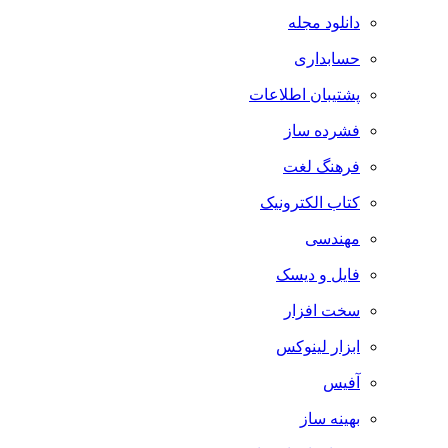
دانلود مجله
حسابداری
پشتیبان اطلاعات
فشرده ساز
فرهنگ لغت
کتاب الکترونیک
مهندسی
فایل و دیسک
سخت افزار
ابزار لینوکس
آفیس
بهینه ساز