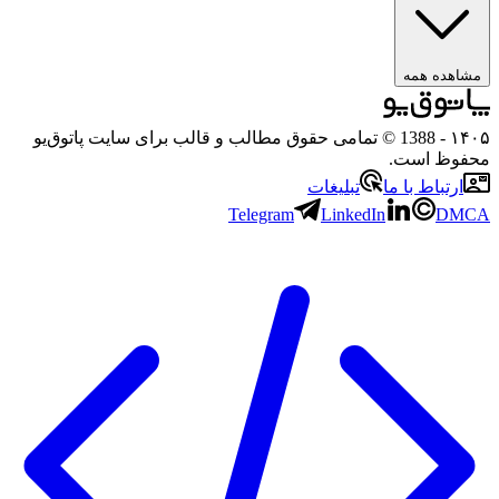
ه همه
- 1388 © تمامی حقوق مطالب و قالب برای سایت پاتوق‌یو
 است.
باط با ما
تبلیغات
Telegram
LinkedIn