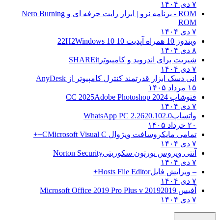
۷ دی ۱۴۰۴
ROM - برنامه نرو | ابزار رایت حرفه ای و
Nero Burning
ROM
۷ دی ۱۴۰۴
ویندوز 10 همراه آپدیت 10 22H2
Windows 10
۸ دی ۱۴۰۴
شیریت برای اندروید و کامپیوتر
SHAREit
۷ دی ۱۴۰۴
انی دسک ابزار قدرتمند کنترل کامپیوتر از
AnyDesk
۱۵ مرداد ۱۴۰۵
فتوشاپ CC 2025
Adobe Photoshop 2024
۷ دی ۱۴۰۴
واتساپ
WhatsApp PC 2.2620.102.0
۲۰ خرداد ۱۴۰۵
تمامی مایکروسافت ویژوال C
Microsoft Visual C++
۷ دی ۱۴۰۴
آنتی ویروس نورتون سکوریتی
Norton Security
۷ دی ۱۴۰۴
– ویرایش فایل
Hosts File Editor+
۷ دی ۱۴۰۴
آفیس 2019
2019 Microsoft Office 2019 Pro Plus v
۷ دی ۱۴۰۴