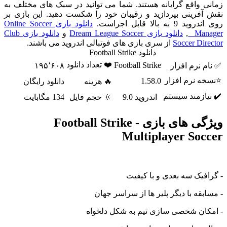
واقع گرایانه هستند. شما می توانید در سبک های مختلف به
فرینی بپردازید و رقیبان خود را شکست دهید. این بازی بر
ه بالا قابل اجراست.
دانلود بازی Online Soccer
Ma
,
دانلود بازی Dream League Soccer
و
دانلود بازی Club
Soccer Di
از سری بازی های فوتبالی اندروید می باشند.
دانلود Football Strike
❤️ تعداد دانلود
Football Strike
نرم افزار
۱۹۵٬۶۰۸
 نرم افزار
1.58.0
🔥 هزینه
دانلود رایگان
ازمند سیستم
اندروید 9.0
🔆 حجم فایل
134 مگابایت
ی های بازی
Football Strike -
Multiplayer So
یک سه بعدی و با کیفیت
قه با دیگر پلیر ها از سراسر جهان
ان شخصی سازی تیم به شکل دلخواه