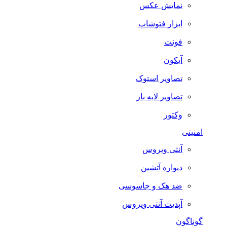
نمایش عکس
ابزار فتوشاپ
فونت
آیکون
تصاویر استوک
تصاویر لایه باز
وکتور
امنیتی
آنتی ویروس
دیواره آتشین
ضد هک و جاسوسی
آپدیت آنتی ویروس
گوناگون