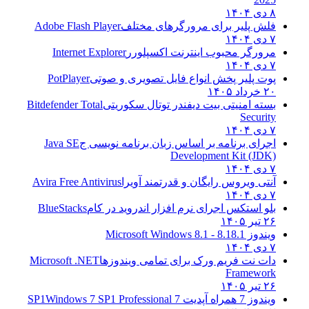
۸ دی ۱۴۰۴
فلش پلیر برای مرورگرهای مختلف
Adobe Flash Player
۷ دی ۱۴۰۴
مرورگر محبوب اینترنت اکسپلورر
Internet Explorer
۷ دی ۱۴۰۴
پوت پلیر پخش انواع فایل تصویری و صوتی
PotPlayer
۲۰ خرداد ۱۴۰۵
بسته امنیتی بیت دیفندر توتال سکوریتی
Bitdefender Total
Security
۷ دی ۱۴۰۴
اجرای برنامه بر اساس زبان برنامه نویسی ج
Java SE
Development Kit (JDK)
۷ دی ۱۴۰۴
آنتی ویروس رایگان و قدرتمند آویرا
Avira Free Antivirus
۷ دی ۱۴۰۴
بلو استکس اجرای نرم افزار اندروید در کام
BlueStacks
۲۶ تیر ۱۴۰۵
ویندوز 8.1
8.1 - Microsoft Windows 8.1
۷ دی ۱۴۰۴
دات نت فریم ورک برای تمامی ویندوزها
Microsoft .NET
Framework
۲۶ تیر ۱۴۰۵
ویندوز 7 همراه آپدیت 7 SP1
Windows 7 SP1 Professional