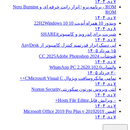
۷ دی ۱۴۰۴
ROM - برنامه نرو | ابزار رایت حرفه ای و
Nero Burning
ROM
۷ دی ۱۴۰۴
ویندوز 10 همراه آپدیت 10 22H2
Windows 10
۸ دی ۱۴۰۴
شیریت برای اندروید و کامپیوتر
SHAREit
۷ دی ۱۴۰۴
انی دسک ابزار قدرتمند کنترل کامپیوتر از
AnyDesk
۱۵ مرداد ۱۴۰۵
فتوشاپ CC 2025
Adobe Photoshop 2024
۷ دی ۱۴۰۴
واتساپ
WhatsApp PC 2.2620.102.0
۲۰ خرداد ۱۴۰۵
تمامی مایکروسافت ویژوال C
Microsoft Visual C++
۷ دی ۱۴۰۴
آنتی ویروس نورتون سکوریتی
Norton Security
۷ دی ۱۴۰۴
– ویرایش فایل
Hosts File Editor+
۷ دی ۱۴۰۴
آفیس 2019
2019 Microsoft Office 2019 Pro Plus v
۷ دی ۱۴۰۴