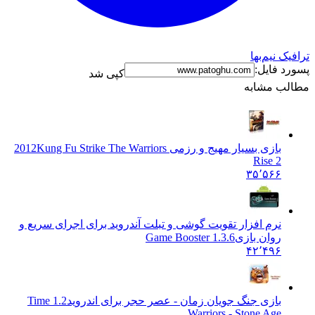
نیم‌بها
فایل:
کپی شد
 مشابه
بازی بسیار مهیج و رزمی 2012
Kung Fu Strike The Warriors
Rise 2
۳۵٬۵۶۶
نرم افزار تقویت گوشی و تبلت آندروید برای اجرای سریع و
روان بازی
Game Booster 1.3.6
۴۲٬۴۹۶
بازی جنگ جویان زمان - عصر حجر برای اندروید
1.2 Time
Warriors - Stone Age