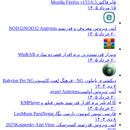
فایرفاکس
Mozilla Firefox v153.0.3
۱۵ مرداد ۱۴۰۵
آنتی ویروس معروف و قدرتمند NOD32
NOD32 Antivirus
۲۰ خرداد ۱۴۰۵
وینرار قدرتمندترین نرم افزار فشرده سازی
WinRAR
۲۰ خرداد ۱۴۰۵
دیکشنری بابیلون NG - فرهنگ لغت کامپیوتر
Babylon Pro NG
۷ دی ۱۴۰۴
آنتی ویروس آواست
avast! Antivirus
۲۰ خرداد ۱۴۰۵
کا ام پلیر نرم افزار قدرتمند پخش فیلم و
KMPlayer
۲۰ خرداد ۱۴۰۵
فارسی نویس لیومون پارسی نگار
LeoMoon ParsiNegar
۸ دی ۱۴۰۴
آنتی ویروس قدرتمند کسپرسکی 2025
Kaspersky Anti Virus
2025