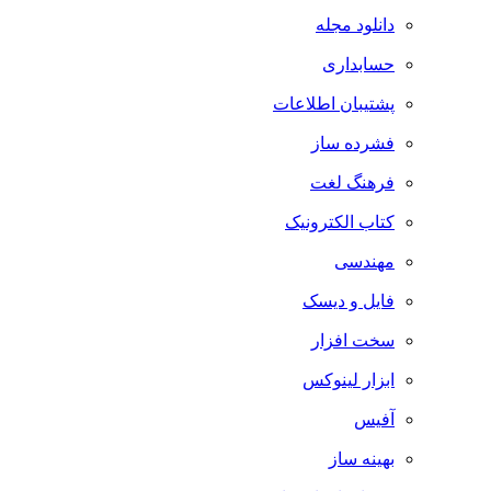
دانلود مجله
حسابداری
پشتیبان اطلاعات
فشرده ساز
فرهنگ لغت
کتاب الکترونیک
مهندسی
فایل و دیسک
سخت افزار
ابزار لینوکس
آفیس
بهینه ساز