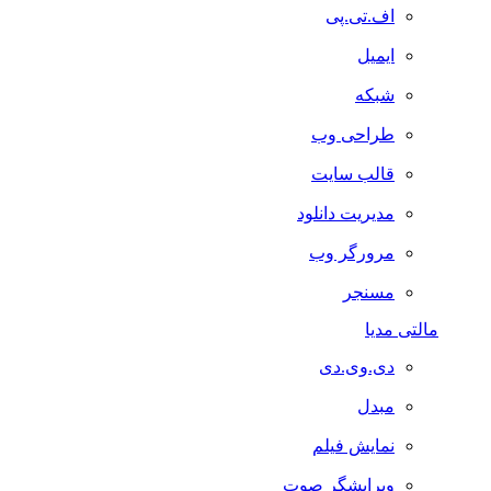
اف.تی.پی
ایمیل
شبکه
طراحی وب
قالب سایت
مدیریت دانلود
مرورگر وب
مسنجر
مالتی مدیا
دی.وی.دی
مبدل
نمایش فیلم
ویرایشگر صوت