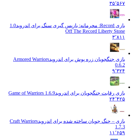
۳۵٬۵۶۷
بازی Record: محرمانه: بازپس گیری سنگ برای اندروید
1.0
Off The Record Liberty Stone
۳٬۸۱۱
بازی جنگجویان زره پوش برای اندروید
Armored Warriors
0.6.2
۹٬۳۲۴
بازی رقابت جنگجویان برای اندروید
Game of Warriors 1.6.9
۲۴٬۴۲۵
بازی – چنگ جویان ساخته شده برای اندروید
Craft Warriors
1.7.3
۱۱٬۶۵۹