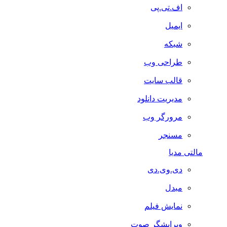
اف.تی.پی
ایمیل
شبکه
طراحی وب
قالب سایت
مدیریت دانلود
مرورگر وب
مسنجر
مالتی مدیا
دی.وی.دی
مبدل
نمایش فیلم
ویرایشگر صوت