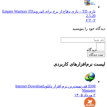
بازی TD – بازی دفاع از برج برای اندروید
Empire Warriors TD
2.5.20
۶٬۲۰۲
 خود را بنویسید
دیدگاه
یدگاه
نرم‌افزارهای کاربردی
IDM قدرتمندترین نرم افزار دانلود
Internet Download
Manager
۲ مرداد ۱۴۰۵