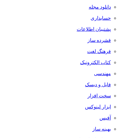
دانلود مجله
حسابداری
پشتیبان اطلاعات
فشرده ساز
فرهنگ لغت
کتاب الکترونیک
مهندسی
فایل و دیسک
سخت افزار
ابزار لینوکس
آفیس
بهینه ساز