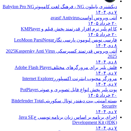
دیکشنری بابیلون NG - فرهنگ لغت کامپیوتر
Babylon Pro NG
۷ دی ۱۴۰۴
آنتی ویروس آواست
avast! Antivirus
۲۰ خرداد ۱۴۰۵
کا ام پلیر نرم افزار قدرتمند پخش فیلم و
KMPlayer
۲۰ خرداد ۱۴۰۵
فارسی نویس لیومون پارسی نگار
LeoMoon ParsiNegar
۸ دی ۱۴۰۴
آنتی ویروس قدرتمند کسپرسکی 2025
Kaspersky Anti Virus
2025
۸ دی ۱۴۰۴
فلش پلیر برای مرورگرهای مختلف
Adobe Flash Player
۷ دی ۱۴۰۴
مرورگر محبوب اینترنت اکسپلورر
Internet Explorer
۷ دی ۱۴۰۴
پوت پلیر پخش انواع فایل تصویری و صوتی
PotPlayer
۲۰ خرداد ۱۴۰۵
بسته امنیتی بیت دیفندر توتال سکوریتی
Bitdefender Total
Security
۷ دی ۱۴۰۴
اجرای برنامه بر اساس زبان برنامه نویسی ج
Java SE
Development Kit (JDK)
۷ دی ۱۴۰۴