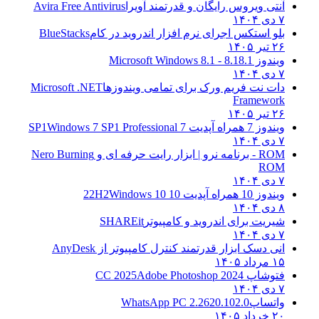
آنتی ویروس رایگان و قدرتمند آویرا
Avira Free Antivirus
۷ دی ۱۴۰۴
بلو استکس اجرای نرم افزار اندروید در کام
BlueStacks
۲۶ تیر ۱۴۰۵
ویندوز 8.1
8.1 - Microsoft Windows 8.1
۷ دی ۱۴۰۴
دات نت فریم ورک برای تمامی ویندوزها
Microsoft .NET
Framework
۲۶ تیر ۱۴۰۵
ویندوز 7 همراه آپدیت 7 SP1
Windows 7 SP1 Professional
۷ دی ۱۴۰۴
ROM - برنامه نرو | ابزار رایت حرفه ای و
Nero Burning
ROM
۷ دی ۱۴۰۴
ویندوز 10 همراه آپدیت 10 22H2
Windows 10
۸ دی ۱۴۰۴
شیریت برای اندروید و کامپیوتر
SHAREit
۷ دی ۱۴۰۴
انی دسک ابزار قدرتمند کنترل کامپیوتر از
AnyDesk
۱۵ مرداد ۱۴۰۵
فتوشاپ CC 2025
Adobe Photoshop 2024
۷ دی ۱۴۰۴
واتساپ
WhatsApp PC 2.2620.102.0
۲۰ خرداد ۱۴۰۵