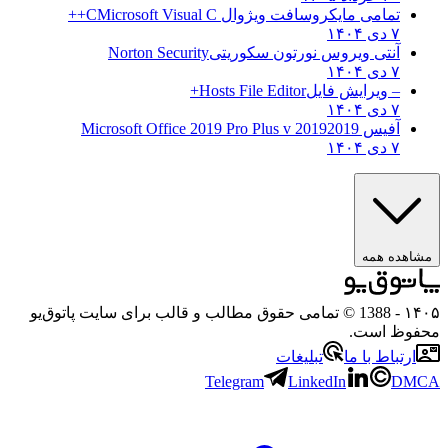
تمامی مایکروسافت ویژوال C
Microsoft Visual C++
۷ دی ۱۴۰۴
آنتی ویروس نورتون سکوریتی
Norton Security
۷ دی ۱۴۰۴
– ویرایش فایل
Hosts File Editor+
۷ دی ۱۴۰۴
آفیس 2019
2019 Microsoft Office 2019 Pro Plus v
۷ دی ۱۴۰۴
ه همه
- 1388 © تمامی حقوق مطالب و قالب برای سایت پاتوق‌یو
 است.
باط با ما
تبلیغات
Telegram
LinkedIn