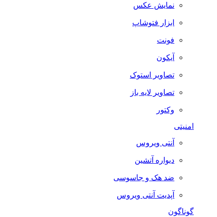
نمایش عکس
ابزار فتوشاپ
فونت
آیکون
تصاویر استوک
تصاویر لایه باز
وکتور
امنیتی
آنتی ویروس
دیواره آتشین
ضد هک و جاسوسی
آپدیت آنتی ویروس
گوناگون