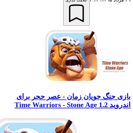
علامت گذاری
 جنگ جویان زمان - عصر حجر برای
Time Warriors - Sto