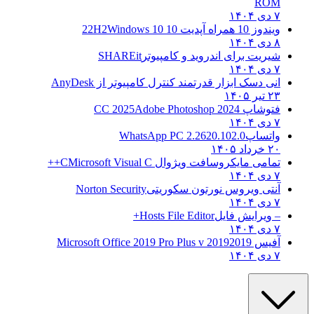
ROM
۷ دی ۱۴۰۴
ویندوز 10 همراه آپدیت 10 22H2
Windows 10
۸ دی ۱۴۰۴
شیریت برای اندروید و کامپیوتر
SHAREit
۷ دی ۱۴۰۴
انی دسک ابزار قدرتمند کنترل کامپیوتر از
AnyDesk
۲۳ تیر ۱۴۰۵
فتوشاپ CC 2025
Adobe Photoshop 2024
۷ دی ۱۴۰۴
واتساپ
WhatsApp PC 2.2620.102.0
۲۰ خرداد ۱۴۰۵
تمامی مایکروسافت ویژوال C
Microsoft Visual C++
۷ دی ۱۴۰۴
آنتی ویروس نورتون سکوریتی
Norton Security
۷ دی ۱۴۰۴
– ویرایش فایل
Hosts File Editor+
۷ دی ۱۴۰۴
آفیس 2019
2019 Microsoft Office 2019 Pro Plus v
۷ دی ۱۴۰۴