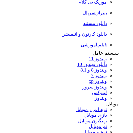
موزیک بی کلام
تیتراژ سریال
دانلود مستند
دانلود کارتون و انیمیشن
فیلم آموزشی
سیستم عامل
ویندوز 11
دانلود ویندوز 10
ویندوز 8 و 8.1
ویندوز 7
ویندوز xp
ویندوز سرور
لینوکس
ویندوز
موبایل
نرم افزار موبایل
بازی موبایل
رینگتون موبایل
تم موبایل
نقشه موبایل