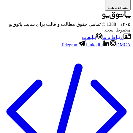
ه همه
- 1388 © تمامی حقوق مطالب و قالب برای سایت پاتوق‌یو
 است.
باط با ما
تبلیغات
Telegram
LinkedIn