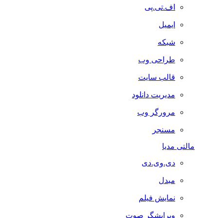
اف.تی.پی
ایمیل
شبکه
طراحی وب
قالب سایت
مدیریت دانلود
مرورگر وب
مسنجر
مالتی مدیا
دی.وی.دی
مبدل
نمایش فیلم
ویرایشگر صوت