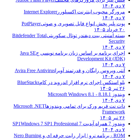
۷ دی ۱۴۰۴
مرورگر محبوب اینترنت اکسپلورر
Internet Explorer
۷ دی ۱۴۰۴
پوت پلیر پخش انواع فایل تصویری و صوتی
PotPlayer
۲۰ خرداد ۱۴۰۵
بسته امنیتی بیت دیفندر توتال سکوریتی
Bitdefender Total
Security
۷ دی ۱۴۰۴
اجرای برنامه بر اساس زبان برنامه نویسی ج
Java SE
Development Kit (JDK)
۷ دی ۱۴۰۴
آنتی ویروس رایگان و قدرتمند آویرا
Avira Free Antivirus
۷ دی ۱۴۰۴
بلو استکس اجرای نرم افزار اندروید در کام
BlueStacks
۲۶ تیر ۱۴۰۵
ویندوز 8.1
8.1 - Microsoft Windows 8.1
۷ دی ۱۴۰۴
دات نت فریم ورک برای تمامی ویندوزها
Microsoft .NET
Framework
۲۶ تیر ۱۴۰۵
ویندوز 7 همراه آپدیت 7 SP1
Windows 7 SP1 Professional
۷ دی ۱۴۰۴
ROM - برنامه نرو | ابزار رایت حرفه ای و
Nero Burning