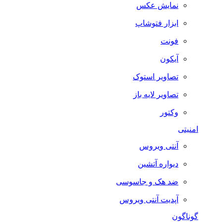
نمایش عکس
ابزار فتوشاپ
فونت
آیکون
تصاویر استوک
تصاویر لایه باز
وکتور
امنیتی
آنتی ویروس
دیواره آتشین
ضد هک و جاسوسی
آپدیت آنتی ویروس
گوناگون