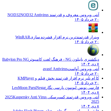
آنتی ویروس معروف و قدرتمند NOD32
NOD32 Antivirus
۲۰ خرداد ۱۴۰۵
وینرار قدرتمندترین نرم افزار فشرده سازی
WinRAR
۲۰ خرداد ۱۴۰۵
دیکشنری بابیلون NG - فرهنگ لغت کامپیوتر
Babylon Pro NG
۷ دی ۱۴۰۴
آنتی ویروس آواست
avast! Antivirus
۲۰ خرداد ۱۴۰۵
کا ام پلیر نرم افزار قدرتمند پخش فیلم و
KMPlayer
۲۰ خرداد ۱۴۰۵
فارسی نویس لیومون پارسی نگار
LeoMoon ParsiNegar
۸ دی ۱۴۰۴
آنتی ویروس قدرتمند کسپرسکی 2025
Kaspersky Anti Virus
2025
۸ دی ۱۴۰۴
فلش پلیر برای مرورگرهای مختلف
Adobe Flash Player