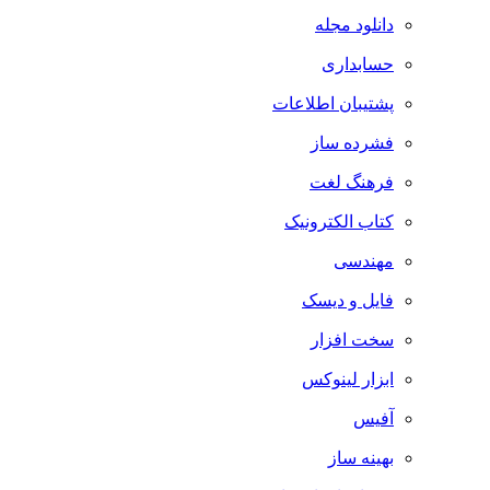
دانلود مجله
حسابداری
پشتیبان اطلاعات
فشرده ساز
فرهنگ لغت
کتاب الکترونیک
مهندسی
فایل و دیسک
سخت افزار
ابزار لینوکس
آفیس
بهینه ساز