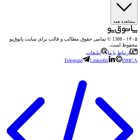
ه همه
- 1388 © تمامی حقوق مطالب و قالب برای سایت پاتوق‌یو
 است.
باط با ما
تبلیغات
Telegram
LinkedIn