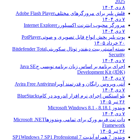
2025
۸ دی ۱۴۰۴
فلش پلیر برای مرورگرهای مختلف
Adobe Flash Player
۷ دی ۱۴۰۴
مرورگر محبوب اینترنت اکسپلورر
Internet Explorer
۷ دی ۱۴۰۴
پوت پلیر پخش انواع فایل تصویری و صوتی
PotPlayer
۲۰ خرداد ۱۴۰۵
بسته امنیتی بیت دیفندر توتال سکوریتی
Bitdefender Total
Security
۷ دی ۱۴۰۴
اجرای برنامه بر اساس زبان برنامه نویسی ج
Java SE
Development Kit (JDK)
۷ دی ۱۴۰۴
آنتی ویروس رایگان و قدرتمند آویرا
Avira Free Antivirus
۷ دی ۱۴۰۴
بلو استکس اجرای نرم افزار اندروید در کام
BlueStacks
۲۶ تیر ۱۴۰۵
ویندوز 8.1
8.1 - Microsoft Windows 8.1
۷ دی ۱۴۰۴
دات نت فریم ورک برای تمامی ویندوزها
Microsoft .NET
Framework
۲۶ تیر ۱۴۰۵
ویندوز 7 همراه آپدیت 7 SP1
Windows 7 SP1 Professional