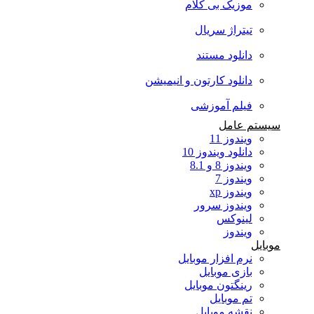
موزیک بی کلام
تیتراژ سریال
دانلود مستند
دانلود کارتون و انیمیشن
فیلم آموزشی
سیستم عامل
ویندوز 11
دانلود ویندوز 10
ویندوز 8 و 8.1
ویندوز 7
ویندوز xp
ویندوز سرور
لینوکس
ویندوز
موبایل
نرم افزار موبایل
بازی موبایل
رینگتون موبایل
تم موبایل
نقشه موبایل