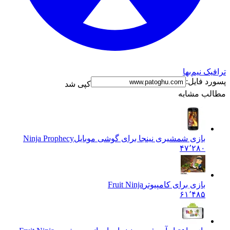
نیم‌بها
فایل:
کپی شد
 مشابه
بازی شمشیری نینجا برای گوشی موبایل
Ninja Prophecy
۴۷٬۲۸۰
بازی برای کامپیوتر
Fruit Ninja
۶۱٬۴۸۵