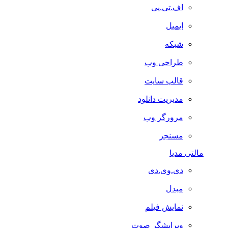
اف.تی.پی
ایمیل
شبکه
طراحی وب
قالب سایت
مدیریت دانلود
مرورگر وب
مسنجر
مالتی مدیا
دی.وی.دی
مبدل
نمایش فیلم
ویرایشگر صوت