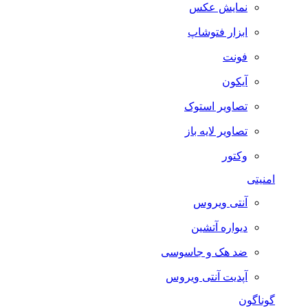
نمایش عکس
ابزار فتوشاپ
فونت
آیکون
تصاویر استوک
تصاویر لایه باز
وکتور
امنیتی
آنتی ویروس
دیواره آتشین
ضد هک و جاسوسی
آپدیت آنتی ویروس
گوناگون