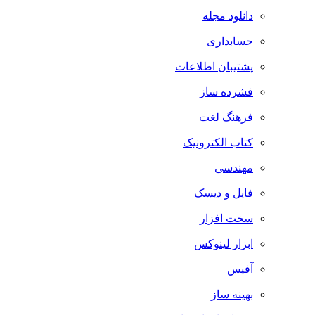
دانلود مجله
حسابداری
پشتیبان اطلاعات
فشرده ساز
فرهنگ لغت
کتاب الکترونیک
مهندسی
فایل و دیسک
سخت افزار
ابزار لینوکس
آفیس
بهینه ساز