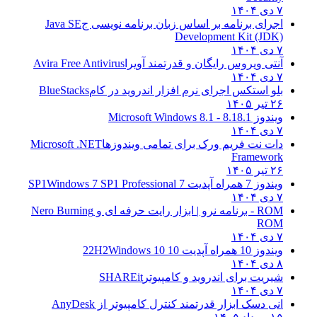
۷ دی ۱۴۰۴
اجرای برنامه بر اساس زبان برنامه نویسی ج
Java SE
Development Kit (JDK)
۷ دی ۱۴۰۴
آنتی ویروس رایگان و قدرتمند آویرا
Avira Free Antivirus
۷ دی ۱۴۰۴
بلو استکس اجرای نرم افزار اندروید در کام
BlueStacks
۲۶ تیر ۱۴۰۵
ویندوز 8.1
8.1 - Microsoft Windows 8.1
۷ دی ۱۴۰۴
دات نت فریم ورک برای تمامی ویندوزها
Microsoft .NET
Framework
۲۶ تیر ۱۴۰۵
ویندوز 7 همراه آپدیت 7 SP1
Windows 7 SP1 Professional
۷ دی ۱۴۰۴
ROM - برنامه نرو | ابزار رایت حرفه ای و
Nero Burning
ROM
۷ دی ۱۴۰۴
ویندوز 10 همراه آپدیت 10 22H2
Windows 10
۸ دی ۱۴۰۴
شیریت برای اندروید و کامپیوتر
SHAREit
۷ دی ۱۴۰۴
انی دسک ابزار قدرتمند کنترل کامپیوتر از
AnyDesk