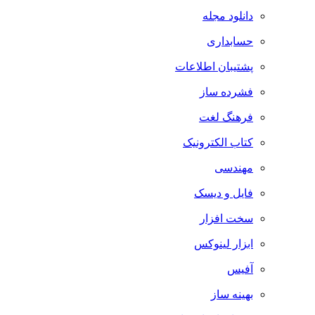
دانلود مجله
حسابداری
پشتیبان اطلاعات
فشرده ساز
فرهنگ لغت
کتاب الکترونیک
مهندسی
فایل و دیسک
سخت افزار
ابزار لینوکس
آفیس
بهینه ساز