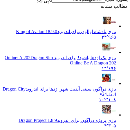
کپی شد
 مشابه
بازی پادشاه اوالون برای اندروید
18.9.0 King of Avalon
۳۴٬۹۶۵
بازی یک اژدها باشید! برای اندروید Online: A 202
Dragon Sim
Online Be A Dragon 202
۱۴٬۶۹۶
بازی دراگون سیتی آپدیت شهر اژدها برای اندروید
Dragon City
v24.12.4
۱۰۲٬۱۰۸
بازی پروژه دراگون برای اندروید
Dragon Project 1.8.9
۴٬۳۰۵