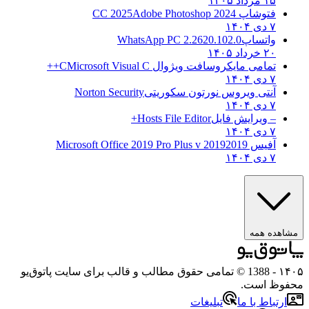
۱۵ مرداد ۱۴۰۵
فتوشاپ CC 2025
Adobe Photoshop 2024
۷ دی ۱۴۰۴
واتساپ
WhatsApp PC 2.2620.102.0
۲۰ خرداد ۱۴۰۵
تمامی مایکروسافت ویژوال C
Microsoft Visual C++
۷ دی ۱۴۰۴
آنتی ویروس نورتون سکوریتی
Norton Security
۷ دی ۱۴۰۴
– ویرایش فایل
Hosts File Editor+
۷ دی ۱۴۰۴
آفیس 2019
2019 Microsoft Office 2019 Pro Plus v
۷ دی ۱۴۰۴
ه همه
- 1388 © تمامی حقوق مطالب و قالب برای سایت پاتوق‌یو
 است.
باط با ما
تبلیغات