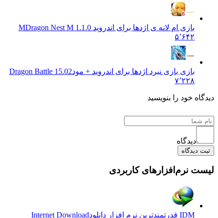
بازی ام لانه ی اژدها برای اندروید M
Dragon Nest M 1.1.0
۵٬۶۴۲
بازی بازی نبرد اژدها برای اندروید + مود
Dragon Battle 15.02
۷٬۲۲۸
 خود را بنویسید
دیدگاه
یدگاه
نرم‌افزارهای کاربردی
IDM قدرتمندترین نرم افزار دانلود
Internet Download