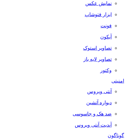
نمایش عکس
ابزار فتوشاپ
فونت
آیکون
تصاویر استوک
تصاویر لایه باز
وکتور
امنیتی
آنتی ویروس
دیواره آتشین
ضد هک و جاسوسی
آپدیت آنتی ویروس
گوناگون