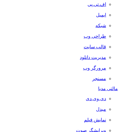
اف.تی.پی
ایمیل
شبکه
طراحی وب
قالب سایت
مدیریت دانلود
مرورگر وب
مسنجر
مالتی مدیا
دی.وی.دی
مبدل
نمایش فیلم
ویرایشگر صوت