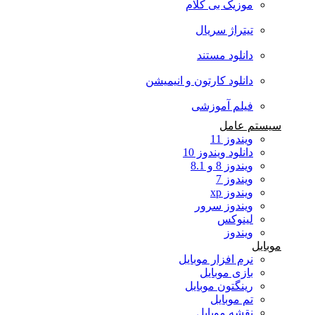
موزیک بی کلام
تیتراژ سریال
دانلود مستند
دانلود کارتون و انیمیشن
فیلم آموزشی
سیستم عامل
ویندوز 11
دانلود ویندوز 10
ویندوز 8 و 8.1
ویندوز 7
ویندوز xp
ویندوز سرور
لینوکس
ویندوز
موبایل
نرم افزار موبایل
بازی موبایل
رینگتون موبایل
تم موبایل
نقشه موبایل