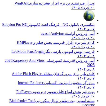
وینرار قدرتمندترین نرم افزار فشرده سازی
WinRAR
۲۰ خرداد ۱۴۰۵
دیکشنری بابیلون NG - فرهنگ لغت کامپیوتر
Babylon Pro NG
۷ دی ۱۴۰۴
آنتی ویروس آواست
avast! Antivirus
۲۰ خرداد ۱۴۰۵
کا ام پلیر نرم افزار قدرتمند پخش فیلم و
KMPlayer
۲۰ خرداد ۱۴۰۵
فارسی نویس لیومون پارسی نگار
LeoMoon ParsiNegar
۸ دی ۱۴۰۴
آنتی ویروس قدرتمند کسپرسکی 2025
Kaspersky Anti Virus
2025
۸ دی ۱۴۰۴
فلش پلیر برای مرورگرهای مختلف
Adobe Flash Player
۷ دی ۱۴۰۴
مرورگر محبوب اینترنت اکسپلورر
Internet Explorer
۷ دی ۱۴۰۴
پوت پلیر پخش انواع فایل تصویری و صوتی
PotPlayer
۲۰ خرداد ۱۴۰۵
بسته امنیتی بیت دیفندر توتال سکوریتی
Bitdefender Total
Security