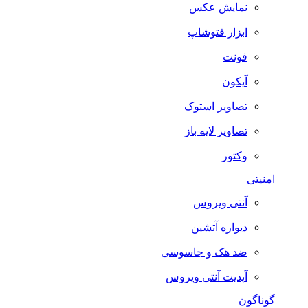
نمایش عکس
ابزار فتوشاپ
فونت
آیکون
تصاویر استوک
تصاویر لایه باز
وکتور
امنیتی
آنتی ویروس
دیواره آتشین
ضد هک و جاسوسی
آپدیت آنتی ویروس
گوناگون