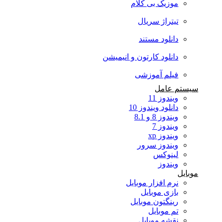
موزیک بی کلام
تیتراژ سریال
دانلود مستند
دانلود کارتون و انیمیشن
فیلم آموزشی
سیستم عامل
ویندوز 11
دانلود ویندوز 10
ویندوز 8 و 8.1
ویندوز 7
ویندوز xp
ویندوز سرور
لینوکس
ویندوز
موبایل
نرم افزار موبایل
بازی موبایل
رینگتون موبایل
تم موبایل
نقشه موبایل