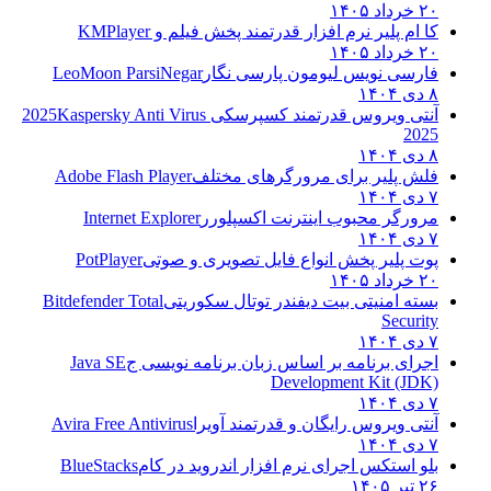
۲۰ خرداد ۱۴۰۵
کا ام پلیر نرم افزار قدرتمند پخش فیلم و
KMPlayer
۲۰ خرداد ۱۴۰۵
فارسی نویس لیومون پارسی نگار
LeoMoon ParsiNegar
۸ دی ۱۴۰۴
آنتی ویروس قدرتمند کسپرسکی 2025
Kaspersky Anti Virus
2025
۸ دی ۱۴۰۴
فلش پلیر برای مرورگرهای مختلف
Adobe Flash Player
۷ دی ۱۴۰۴
مرورگر محبوب اینترنت اکسپلورر
Internet Explorer
۷ دی ۱۴۰۴
پوت پلیر پخش انواع فایل تصویری و صوتی
PotPlayer
۲۰ خرداد ۱۴۰۵
بسته امنیتی بیت دیفندر توتال سکوریتی
Bitdefender Total
Security
۷ دی ۱۴۰۴
اجرای برنامه بر اساس زبان برنامه نویسی ج
Java SE
Development Kit (JDK)
۷ دی ۱۴۰۴
آنتی ویروس رایگان و قدرتمند آویرا
Avira Free Antivirus
۷ دی ۱۴۰۴
بلو استکس اجرای نرم افزار اندروید در کام
BlueStacks
۲۶ تیر ۱۴۰۵