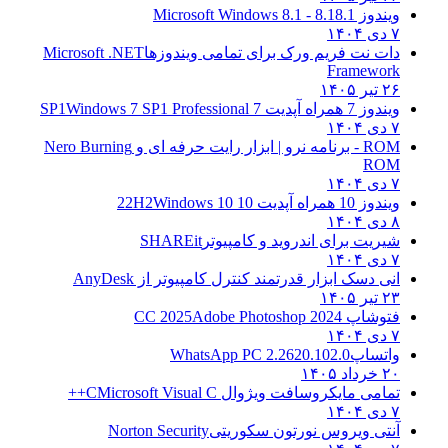
ویندوز 8.1
8.1 - Microsoft Windows 8.1
۷ دی ۱۴۰۴
دات نت فریم ورک برای تمامی ویندوزها
Microsoft .NET
Framework
۲۶ تیر ۱۴۰۵
ویندوز 7 همراه آپدیت 7 SP1
Windows 7 SP1 Professional
۷ دی ۱۴۰۴
ROM - برنامه نرو | ابزار رایت حرفه ای و
Nero Burning
ROM
۷ دی ۱۴۰۴
ویندوز 10 همراه آپدیت 10 22H2
Windows 10
۸ دی ۱۴۰۴
شیریت برای اندروید و کامپیوتر
SHAREit
۷ دی ۱۴۰۴
انی دسک ابزار قدرتمند کنترل کامپیوتر از
AnyDesk
۲۳ تیر ۱۴۰۵
فتوشاپ CC 2025
Adobe Photoshop 2024
۷ دی ۱۴۰۴
واتساپ
WhatsApp PC 2.2620.102.0
۲۰ خرداد ۱۴۰۵
تمامی مایکروسافت ویژوال C
Microsoft Visual C++
۷ دی ۱۴۰۴
آنتی ویروس نورتون سکوریتی
Norton Security