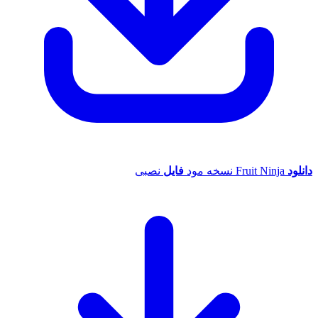
د
Fruit Ninja نسخه مود
فایل
نصبی