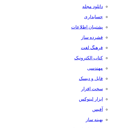
دانلود مجله
حسابداری
پشتیبان اطلاعات
فشرده ساز
فرهنگ لغت
کتاب الکترونیک
مهندسی
فایل و دیسک
سخت افزار
ابزار لینوکس
آفیس
بهینه ساز