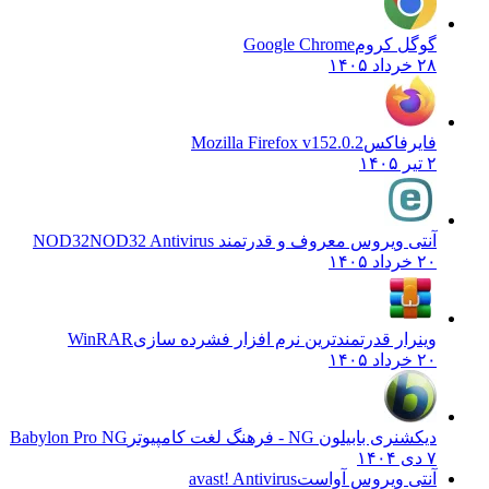
گوگل کروم
Google Chrome
۲۸ خرداد ۱۴۰۵
فایرفاکس
Mozilla Firefox v152.0.2
۲ تیر ۱۴۰۵
آنتی ویروس معروف و قدرتمند NOD32
NOD32 Antivirus
۲۰ خرداد ۱۴۰۵
وینرار قدرتمندترین نرم افزار فشرده سازی
WinRAR
۲۰ خرداد ۱۴۰۵
دیکشنری بابیلون NG - فرهنگ لغت کامپیوتر
Babylon Pro NG
۷ دی ۱۴۰۴
آنتی ویروس آواست
avast! Antivirus