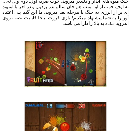
میوه های آبدار و دلپذیر میروید, خوب ضربه اول, دوم و… نه…
وف خوب از این بمب هم جان سالم بدر بردیم, و در آخر با آبمیوه
ر از انرژی به جنگ با مرحله بعد میروید. ما این گیم پلی اعتیاد
را به شما پیشنهاد میکنیم! بازی فروت نینجا قابلیت نصب روی
را دارا می باشد.