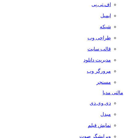
اف.تی.پی
ایمیل
شبکه
طراحی وب
قالب سایت
مدیریت دانلود
مرورگر وب
مسنجر
مالتی مدیا
دی.وی.دی
مبدل
نمایش فیلم
ویرایشگر صوت