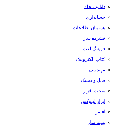
دانلود مجله
حسابداری
پشتیبان اطلاعات
فشرده ساز
فرهنگ لغت
کتاب الکترونیک
مهندسی
فایل و دیسک
سخت افزار
ابزار لینوکس
آفیس
بهینه ساز