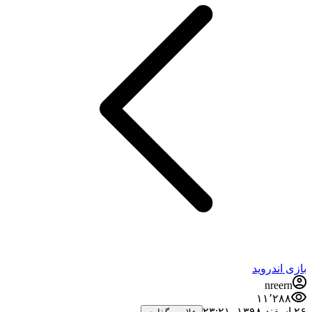
بازی اندروید
nreern
۱۱٬۲۸۸
۲۶ اسفند ۱۳۹۸،‏ ۲۳:۲۱