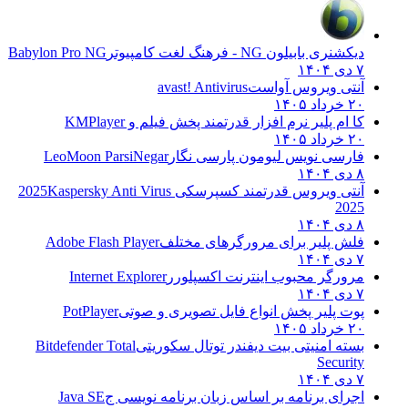
دیکشنری بابیلون NG - فرهنگ لغت کامپیوتر
Babylon Pro NG
۷ دی ۱۴۰۴
آنتی ویروس آواست
avast! Antivirus
۲۰ خرداد ۱۴۰۵
کا ام پلیر نرم افزار قدرتمند پخش فیلم و
KMPlayer
۲۰ خرداد ۱۴۰۵
فارسی نویس لیومون پارسی نگار
LeoMoon ParsiNegar
۸ دی ۱۴۰۴
آنتی ویروس قدرتمند کسپرسکی 2025
Kaspersky Anti Virus
2025
۸ دی ۱۴۰۴
فلش پلیر برای مرورگرهای مختلف
Adobe Flash Player
۷ دی ۱۴۰۴
مرورگر محبوب اینترنت اکسپلورر
Internet Explorer
۷ دی ۱۴۰۴
پوت پلیر پخش انواع فایل تصویری و صوتی
PotPlayer
۲۰ خرداد ۱۴۰۵
بسته امنیتی بیت دیفندر توتال سکوریتی
Bitdefender Total
Security
۷ دی ۱۴۰۴
اجرای برنامه بر اساس زبان برنامه نویسی ج
Java SE