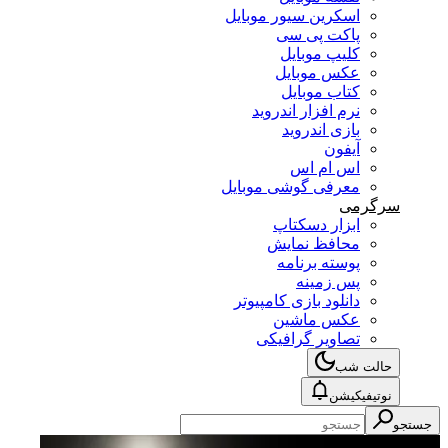
اسکرین سیور موبایل
پاکت پی سی
کلیپ موبایل
عکس موبایل
کتاب موبایل
نرم افزار اندروید
بازی اندروید
آیفون
اس ام اس
معرفی گوشی موبایل
سرگرمی
ابزار دسکتاپ
محافظ نمایش
پوسته برنامه
پس زمینه
دانلود بازی کامپیوتر
عکس ماشین
تصاویر گرافیکی
حالت شب
نوتیفیکیشن
جستجو