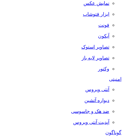
نمایش عکس
ابزار فتوشاپ
فونت
آیکون
تصاویر استوک
تصاویر لایه باز
وکتور
امنیتی
آنتی ویروس
دیواره آتشین
ضد هک و جاسوسی
آپدیت آنتی ویروس
گوناگون