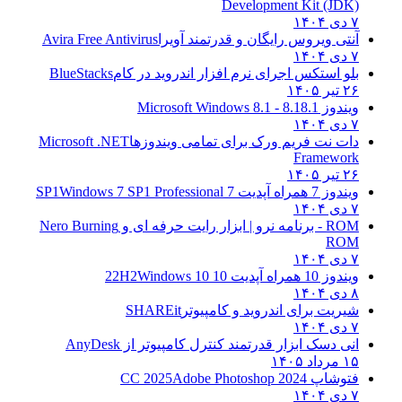
Development Kit (JDK)
۷ دی ۱۴۰۴
آنتی ویروس رایگان و قدرتمند آویرا
Avira Free Antivirus
۷ دی ۱۴۰۴
بلو استکس اجرای نرم افزار اندروید در کام
BlueStacks
۲۶ تیر ۱۴۰۵
ویندوز 8.1
8.1 - Microsoft Windows 8.1
۷ دی ۱۴۰۴
دات نت فریم ورک برای تمامی ویندوزها
Microsoft .NET
Framework
۲۶ تیر ۱۴۰۵
ویندوز 7 همراه آپدیت 7 SP1
Windows 7 SP1 Professional
۷ دی ۱۴۰۴
ROM - برنامه نرو | ابزار رایت حرفه ای و
Nero Burning
ROM
۷ دی ۱۴۰۴
ویندوز 10 همراه آپدیت 10 22H2
Windows 10
۸ دی ۱۴۰۴
شیریت برای اندروید و کامپیوتر
SHAREit
۷ دی ۱۴۰۴
انی دسک ابزار قدرتمند کنترل کامپیوتر از
AnyDesk
۱۵ مرداد ۱۴۰۵
فتوشاپ CC 2025
Adobe Photoshop 2024
۷ دی ۱۴۰۴