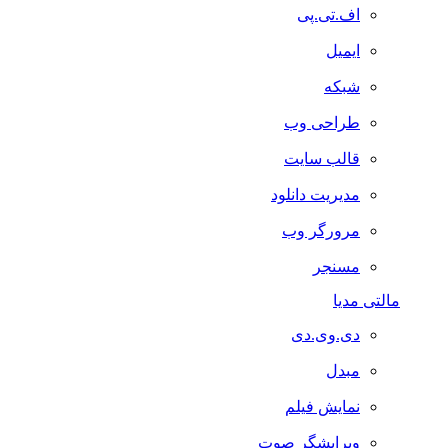
اف.تی.پی
ایمیل
شبکه
طراحی وب
قالب سایت
مدیریت دانلود
مرورگر وب
مسنجر
مالتی مدیا
دی.وی.دی
مبدل
نمایش فیلم
ویرایشگر صوت