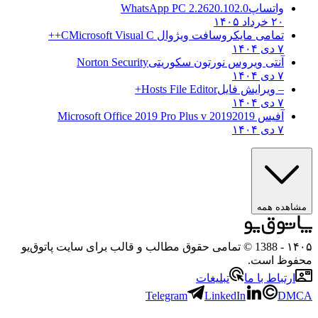
واتساپ
WhatsApp PC 2.2620.102.0
۲۰ خرداد ۱۴۰۵
تمامی مایکروسافت ویژوال C
Microsoft Visual C++
۷ دی ۱۴۰۴
آنتی ویروس نورتون سکوریتی
Norton Security
۷ دی ۱۴۰۴
– ویرایش فایل
Hosts File Editor+
۷ دی ۱۴۰۴
آفیس 2019
2019 Microsoft Office 2019 Pro Plus v
۷ دی ۱۴۰۴
مشاهده همه
۱۴۰۵
- 1388 © تمامی حقوق مطالب و قالب برای سایت پاتوق‌یو
محفوظ است.
ارتباط با ما
تبلیغات
Telegram
LinkedIn
DMCA