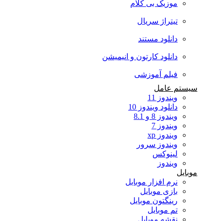
موزیک بی کلام
تیتراژ سریال
دانلود مستند
دانلود کارتون و انیمیشن
فیلم آموزشی
سیستم عامل
ویندوز 11
دانلود ویندوز 10
ویندوز 8 و 8.1
ویندوز 7
ویندوز xp
ویندوز سرور
لینوکس
ویندوز
موبایل
نرم افزار موبایل
بازی موبایل
رینگتون موبایل
تم موبایل
نقشه موبایل