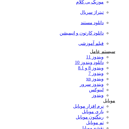
موزیک بی کلام
تیتراژ سریال
دانلود مستند
دانلود کارتون و انیمیشن
فیلم آموزشی
سیستم عامل
ویندوز 11
دانلود ویندوز 10
ویندوز 8 و 8.1
ویندوز 7
ویندوز xp
ویندوز سرور
لینوکس
ویندوز
موبایل
نرم افزار موبایل
بازی موبایل
رینگتون موبایل
تم موبایل
نقشه موبایل