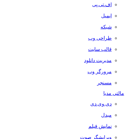
اف.تی.پی
ایمیل
شبکه
طراحی وب
قالب سایت
مدیریت دانلود
مرورگر وب
مسنجر
مالتی مدیا
دی.وی.دی
مبدل
نمایش فیلم
ویرایشگر صوت