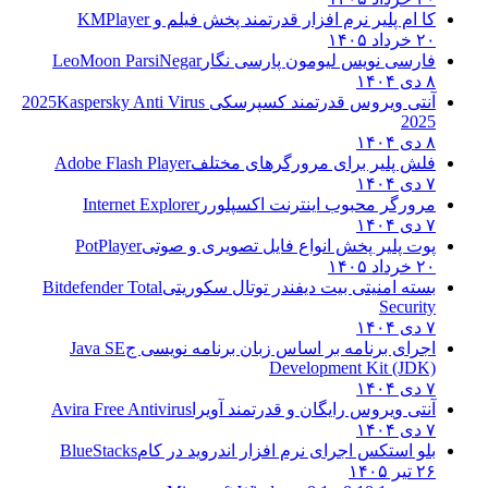
کا ام پلیر نرم افزار قدرتمند پخش فیلم و
KMPlayer
۲۰ خرداد ۱۴۰۵
فارسی نویس لیومون پارسی نگار
LeoMoon ParsiNegar
۸ دی ۱۴۰۴
آنتی ویروس قدرتمند کسپرسکی 2025
Kaspersky Anti Virus
2025
۸ دی ۱۴۰۴
فلش پلیر برای مرورگرهای مختلف
Adobe Flash Player
۷ دی ۱۴۰۴
مرورگر محبوب اینترنت اکسپلورر
Internet Explorer
۷ دی ۱۴۰۴
پوت پلیر پخش انواع فایل تصویری و صوتی
PotPlayer
۲۰ خرداد ۱۴۰۵
بسته امنیتی بیت دیفندر توتال سکوریتی
Bitdefender Total
Security
۷ دی ۱۴۰۴
اجرای برنامه بر اساس زبان برنامه نویسی ج
Java SE
Development Kit (JDK)
۷ دی ۱۴۰۴
آنتی ویروس رایگان و قدرتمند آویرا
Avira Free Antivirus
۷ دی ۱۴۰۴
بلو استکس اجرای نرم افزار اندروید در کام
BlueStacks
۲۶ تیر ۱۴۰۵