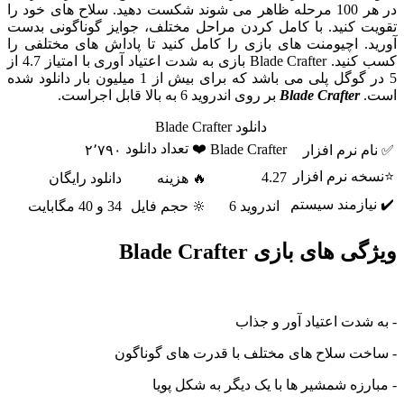
در هر 100 مرحله ظاهر می شوند شکست دهید. سلاح های خود را
تقویت کنید. با کامل کردن مراحل مختلف، جوایز گوناگونی بدست
آورید. اچیومنت های بازی را کامل کنید تا پاداش های مختلفی را
کسب کنید. Blade Crafter بازی به شدت اعتیاد آوری با امتیاز 4.7 از
5 در گوگل پلی می باشد که برای بیش از 1 میلیون بار دانلود شده
است.
Blade Crafter
بر روی اندروید 6 به بالا قابل اجراست.
دانلود Blade Crafter
❤️ تعداد دانلود
Blade Crafter
✅ نام نرم افزار
۲٬۷۹۰
⭐نسخه نرم افزار
4.27
🔥 هزینه
دانلود رایگان
✔️ نیازمند سیستم
اندروید 6
🔆 حجم فایل
34 و 40 مگابایت
ویژگی های بازی Blade Crafter
- به شدت اعتیاد آور و جذاب
- ساخت سلاح های مختلف با قدرت های گوناگون
- مبارزه شمشیر ها با یک دیگر به شکل پویا