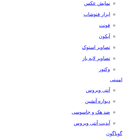
نمایش عکس
ابزار فتوشاپ
فونت
آیکون
تصاویر استوک
تصاویر لایه باز
وکتور
امنیتی
آنتی ویروس
دیواره آتشین
ضد هک و جاسوسی
آپدیت آنتی ویروس
گوناگون