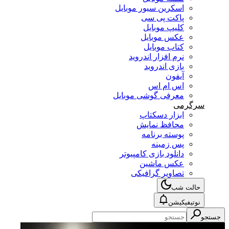
اسکرین سیور موبایل
پاکت پی سی
کلیپ موبایل
عکس موبایل
کتاب موبایل
نرم افزار اندروید
بازی اندروید
آیفون
اس ام اس
معرفی گوشی موبایل
سرگرمی
ابزار دسکتاپ
محافظ نمایش
پوسته برنامه
پس زمینه
دانلود بازی کامپیوتر
عکس ماشین
تصاویر گرافیکی
حالت شب
نوتیفیکیشن
جستجو