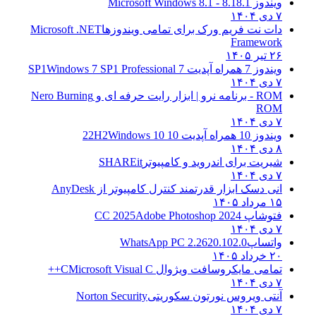
ویندوز 8.1
8.1 - Microsoft Windows 8.1
۷ دی ۱۴۰۴
دات نت فریم ورک برای تمامی ویندوزها
Microsoft .NET
Framework
۲۶ تیر ۱۴۰۵
ویندوز 7 همراه آپدیت 7 SP1
Windows 7 SP1 Professional
۷ دی ۱۴۰۴
ROM - برنامه نرو | ابزار رایت حرفه ای و
Nero Burning
ROM
۷ دی ۱۴۰۴
ویندوز 10 همراه آپدیت 10 22H2
Windows 10
۸ دی ۱۴۰۴
شیریت برای اندروید و کامپیوتر
SHAREit
۷ دی ۱۴۰۴
انی دسک ابزار قدرتمند کنترل کامپیوتر از
AnyDesk
۱۵ مرداد ۱۴۰۵
فتوشاپ CC 2025
Adobe Photoshop 2024
۷ دی ۱۴۰۴
واتساپ
WhatsApp PC 2.2620.102.0
۲۰ خرداد ۱۴۰۵
تمامی مایکروسافت ویژوال C
Microsoft Visual C++
۷ دی ۱۴۰۴
آنتی ویروس نورتون سکوریتی
Norton Security
۷ دی ۱۴۰۴