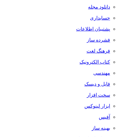
دانلود مجله
حسابداری
پشتیبان اطلاعات
فشرده ساز
فرهنگ لغت
کتاب الکترونیک
مهندسی
فایل و دیسک
سخت افزار
ابزار لینوکس
آفیس
بهینه ساز