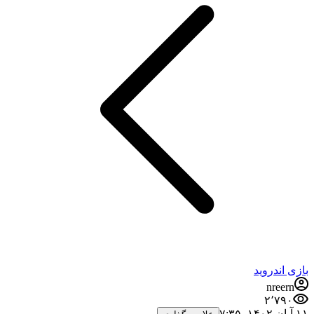
بازی اندروید
nreern
۲٬۷۹۰
۱۱ آبان ۱۴۰۲،‏ ۷:۳۵