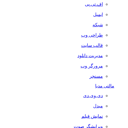
اف.تی.پی
ایمیل
شبکه
طراحی وب
قالب سایت
مدیریت دانلود
مرورگر وب
مسنجر
مالتی مدیا
دی.وی.دی
مبدل
نمایش فیلم
ویرایشگر صوت