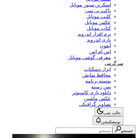
اسکرین سیور موبایل
پاکت پی سی
کلیپ موبایل
عکس موبایل
کتاب موبایل
نرم افزار اندروید
بازی اندروید
آیفون
اس ام اس
معرفی گوشی موبایل
سرگرمی
ابزار دسکتاپ
محافظ نمایش
پوسته برنامه
پس زمینه
دانلود بازی کامپیوتر
عکس ماشین
تصاویر گرافیکی
حالت شب
نوتیفیکیشن
جستجو