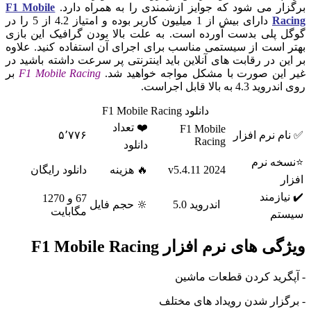
برگزار می شود که جوایز ازشمندی را به همراه دارد.
F1 Mobile
Racing
دارای بیش از 1 میلیون کاربر بوده و امتیاز 4.2 از 5 را در
گوگل پلی بدست آورده است. به علت بالا بودن گرافیک این بازی
بهتر است از سیستمی مناسب برای اجرای آن استفاده کنید. علاوه
بر این در رقابت های آنلاین باید اینترنتی پر سرعت داشته باشید در
غیر این صورت با مشکل مواجه خواهید شد.
F1 Mobile Racing
بر
روی اندروید 4.3 به بالا قابل اجراست.
دانلود F1 Mobile Racing
❤️ تعداد
F1 Mobile
✅ نام نرم افزار
۵٬۷۷۶
Racing
دانلود
⭐نسخه نرم
2024 v5.4.11
🔥 هزینه
دانلود رایگان
افزار
✔️ نیازمند
67 و 1270
اندروید 5.0
🔆 حجم فایل
مگابایت
سیستم
ویژگی های نرم افزار F1 Mobile Racing
- آپگرید کردن قطعات ماشین
- برگزار شدن رویداد های مختلف