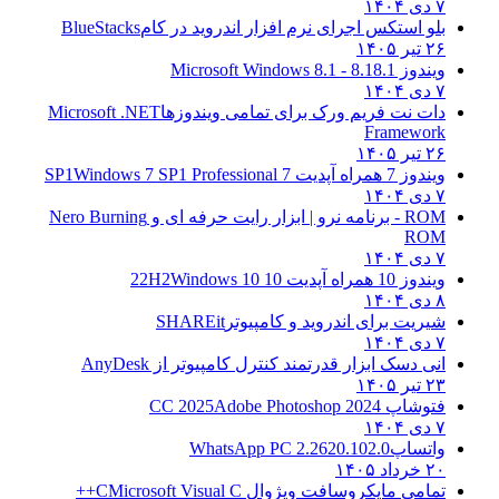
۷ دی ۱۴۰۴
بلو استکس اجرای نرم افزار اندروید در کام
BlueStacks
۲۶ تیر ۱۴۰۵
ویندوز 8.1
8.1 - Microsoft Windows 8.1
۷ دی ۱۴۰۴
دات نت فریم ورک برای تمامی ویندوزها
Microsoft .NET
Framework
۲۶ تیر ۱۴۰۵
ویندوز 7 همراه آپدیت 7 SP1
Windows 7 SP1 Professional
۷ دی ۱۴۰۴
ROM - برنامه نرو | ابزار رایت حرفه ای و
Nero Burning
ROM
۷ دی ۱۴۰۴
ویندوز 10 همراه آپدیت 10 22H2
Windows 10
۸ دی ۱۴۰۴
شیریت برای اندروید و کامپیوتر
SHAREit
۷ دی ۱۴۰۴
انی دسک ابزار قدرتمند کنترل کامپیوتر از
AnyDesk
۲۳ تیر ۱۴۰۵
فتوشاپ CC 2025
Adobe Photoshop 2024
۷ دی ۱۴۰۴
واتساپ
WhatsApp PC 2.2620.102.0
۲۰ خرداد ۱۴۰۵
تمامی مایکروسافت ویژوال C
Microsoft Visual C++