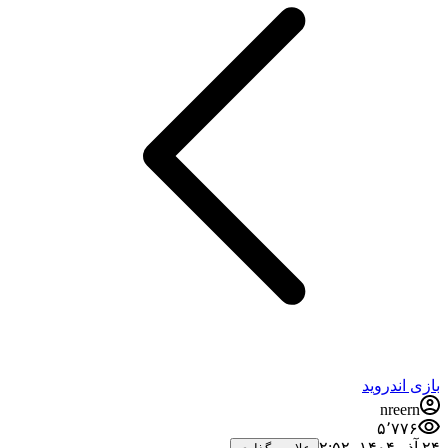
بازی اندروید
nreern
۵٬۷۷۶
۲۴ آذر ۱۴۰۴،‏ ۲:۵۲