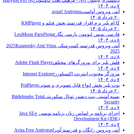
دیکشنری بابیلون NG - فرهنگ لغت کامپیوتر
Babylon Pro NG
۷ دی ۱۴۰۴
آنتی ویروس آواست
avast! Antivirus
۲۰ خرداد ۱۴۰۵
کا ام پلیر نرم افزار قدرتمند پخش فیلم و
KMPlayer
۲۰ خرداد ۱۴۰۵
فارسی نویس لیومون پارسی نگار
LeoMoon ParsiNegar
۸ دی ۱۴۰۴
آنتی ویروس قدرتمند کسپرسکی 2025
Kaspersky Anti Virus
2025
۸ دی ۱۴۰۴
فلش پلیر برای مرورگرهای مختلف
Adobe Flash Player
۷ دی ۱۴۰۴
مرورگر محبوب اینترنت اکسپلورر
Internet Explorer
۷ دی ۱۴۰۴
پوت پلیر پخش انواع فایل تصویری و صوتی
PotPlayer
۲۰ خرداد ۱۴۰۵
بسته امنیتی بیت دیفندر توتال سکوریتی
Bitdefender Total
Security
۷ دی ۱۴۰۴
اجرای برنامه بر اساس زبان برنامه نویسی ج
Java SE
Development Kit (JDK)
۷ دی ۱۴۰۴
آنتی ویروس رایگان و قدرتمند آویرا
Avira Free Antivirus