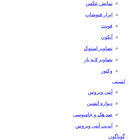
نمایش عکس
ابزار فتوشاپ
فونت
آیکون
تصاویر استوک
تصاویر لایه باز
وکتور
امنیتی
آنتی ویروس
دیواره آتشین
ضد هک و جاسوسی
آپدیت آنتی ویروس
گوناگون