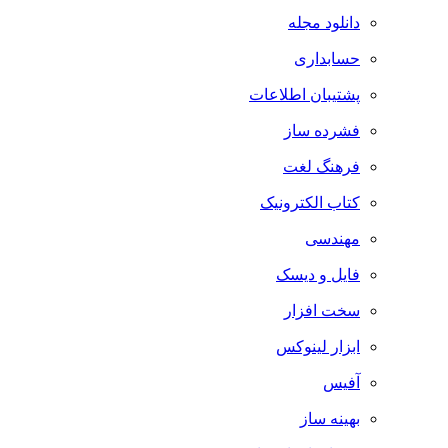
دانلود مجله
حسابداری
پشتیبان اطلاعات
فشرده ساز
فرهنگ لغت
کتاب الکترونیک
مهندسی
فایل و دیسک
سخت افزار
ابزار لینوکس
آفیس
بهینه ساز