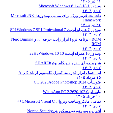
۲۶ تیر ۱۴۰۵
ویندوز 8.1
8.1 - Microsoft Windows 8.1
۷ دی ۱۴۰۴
دات نت فریم ورک برای تمامی ویندوزها
Microsoft .NET
Framework
۲۶ تیر ۱۴۰۵
ویندوز 7 همراه آپدیت 7 SP1
Windows 7 SP1 Professional
۷ دی ۱۴۰۴
ROM - برنامه نرو | ابزار رایت حرفه ای و
Nero Burning
ROM
۷ دی ۱۴۰۴
ویندوز 10 همراه آپدیت 10 22H2
Windows 10
۸ دی ۱۴۰۴
شیریت برای اندروید و کامپیوتر
SHAREit
۷ دی ۱۴۰۴
انی دسک ابزار قدرتمند کنترل کامپیوتر از
AnyDesk
۱۵ مرداد ۱۴۰۵
فتوشاپ CC 2025
Adobe Photoshop 2024
۷ دی ۱۴۰۴
واتساپ
WhatsApp PC 2.2620.102.0
۲۰ خرداد ۱۴۰۵
تمامی مایکروسافت ویژوال C
Microsoft Visual C++
۷ دی ۱۴۰۴
آنتی ویروس نورتون سکوریتی
Norton Security