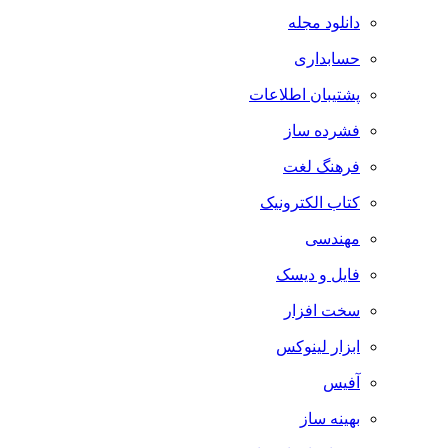
دانلود مجله
حسابداری
پشتیبان اطلاعات
فشرده ساز
فرهنگ لغت
کتاب الکترونیک
مهندسی
فایل و دیسک
سخت افزار
ابزار لینوکس
آفیس
بهینه ساز