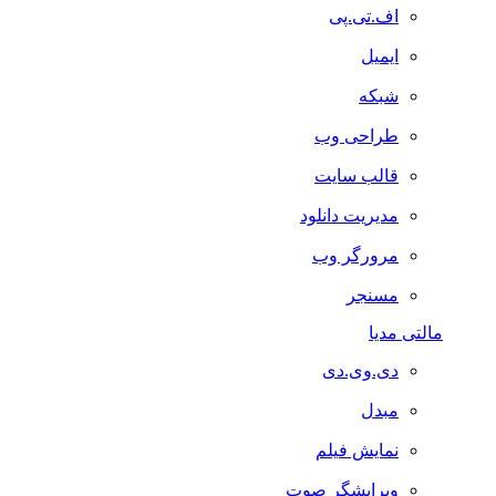
اف.تی.پی
ایمیل
شبکه
طراحی وب
قالب سایت
مدیریت دانلود
مرورگر وب
مسنجر
مالتی مدیا
دی.وی.دی
مبدل
نمایش فیلم
ویرایشگر صوت