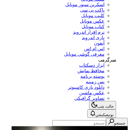
اسکرین سیور موبایل
پاکت پی سی
کلیپ موبایل
عکس موبایل
کتاب موبایل
نرم افزار اندروید
بازی اندروید
آیفون
اس ام اس
معرفی گوشی موبایل
سرگرمی
ابزار دسکتاپ
محافظ نمایش
پوسته برنامه
پس زمینه
دانلود بازی کامپیوتر
عکس ماشین
تصاویر گرافیکی
حالت شب
نوتیفیکیشن
جستجو