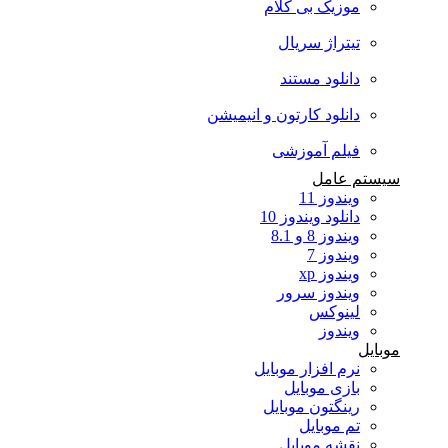
موزیک بی کلام
تیتراژ سریال
دانلود مستند
دانلود کارتون و انیمیشن
فیلم آموزشی
سیستم عامل
ویندوز 11
دانلود ویندوز 10
ویندوز 8 و 8.1
ویندوز 7
ویندوز xp
ویندوز سرور
لینوکس
ویندوز
موبایل
نرم افزار موبایل
بازی موبایل
رینگتون موبایل
تم موبایل
نقشه موبایل