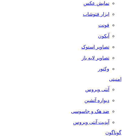
نمایش عکس
ابزار فتوشاپ
فونت
آیکون
تصاویر استوک
تصاویر لایه باز
وکتور
امنیتی
آنتی ویروس
دیواره آتشین
ضد هک و جاسوسی
آپدیت آنتی ویروس
گوناگون