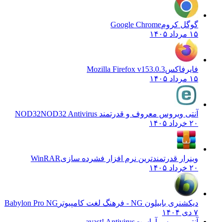
گوگل کروم
Google Chrome
۱۵ مرداد ۱۴۰۵
فایرفاکس
Mozilla Firefox v153.0.3
۱۵ مرداد ۱۴۰۵
آنتی ویروس معروف و قدرتمند NOD32
NOD32 Antivirus
۲۰ خرداد ۱۴۰۵
وینرار قدرتمندترین نرم افزار فشرده سازی
WinRAR
۲۰ خرداد ۱۴۰۵
دیکشنری بابیلون NG - فرهنگ لغت کامپیوتر
Babylon Pro NG
۷ دی ۱۴۰۴
آنتی ویروس آواست
avast! Antivirus