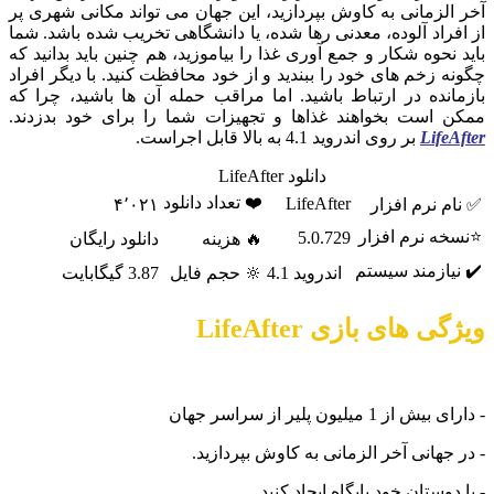
آخر الزمانی به کاوش بپردازید، این جهان می تواند مکانی شهری پر
از افراد آلوده، معدنی رها شده، یا دانشگاهی تخریب شده باشد. شما
باید نحوه شکار و جمع آوری غذا را بیاموزید، هم چنین باید بدانید که
چگونه زخم های خود را ببندید و از خود محافظت کنید. با دیگر افراد
بازمانده در ارتباط باشید. اما مراقب حمله آن ها باشید، چرا که
ممکن است بخواهند غذاها و تجهیزات شما را برای خود بدزدند.
LifeAfter
بر روی اندروید 4.1 به بالا قابل اجراست.
دانلود LifeAfter
❤️ تعداد دانلود
LifeAfter
✅ نام نرم افزار
۴٬۰۲۱
⭐نسخه نرم افزار
5.0.729
🔥 هزینه
دانلود رایگان
✔️ نیازمند سیستم
اندروید 4.1
🔆 حجم فایل
3.87 گیگابایت
ویژگی های بازی LifeAfter
- دارای بیش از 1 میلیون پلیر از سراسر جهان
- در جهانی آخر الزمانی به کاوش بپردازید.
- با دوستان خود پایگاه ایجاد کنید.