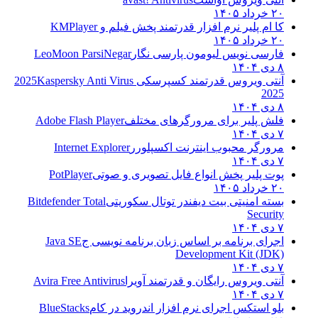
۲۰ خرداد ۱۴۰۵
کا ام پلیر نرم افزار قدرتمند پخش فیلم و
KMPlayer
۲۰ خرداد ۱۴۰۵
فارسی نویس لیومون پارسی نگار
LeoMoon ParsiNegar
۸ دی ۱۴۰۴
آنتی ویروس قدرتمند کسپرسکی 2025
Kaspersky Anti Virus
2025
۸ دی ۱۴۰۴
فلش پلیر برای مرورگرهای مختلف
Adobe Flash Player
۷ دی ۱۴۰۴
مرورگر محبوب اینترنت اکسپلورر
Internet Explorer
۷ دی ۱۴۰۴
پوت پلیر پخش انواع فایل تصویری و صوتی
PotPlayer
۲۰ خرداد ۱۴۰۵
بسته امنیتی بیت دیفندر توتال سکوریتی
Bitdefender Total
Security
۷ دی ۱۴۰۴
اجرای برنامه بر اساس زبان برنامه نویسی ج
Java SE
Development Kit (JDK)
۷ دی ۱۴۰۴
آنتی ویروس رایگان و قدرتمند آویرا
Avira Free Antivirus
۷ دی ۱۴۰۴
بلو استکس اجرای نرم افزار اندروید در کام
BlueStacks