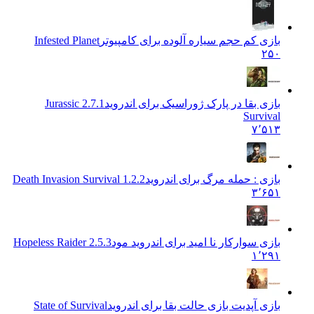
بازی کم حجم سیاره آلوده برای کامپیوتر
Infested Planet
۲۵۰
بازی بقا در پارک ژوراسیک برای اندروید
2.7.1 Jurassic
Survival
۷٬۵۱۳
بازی : حمله مرگ برای اندروید
Death Invasion Survival 1.2.2
۳٬۶۵۱
بازی سوارکار نا امید برای اندروید مود
Hopeless Raider 2.5.3
۱٬۲۹۱
بازی آپدیت بازی حالت بقا برای اندروید
State of Survival