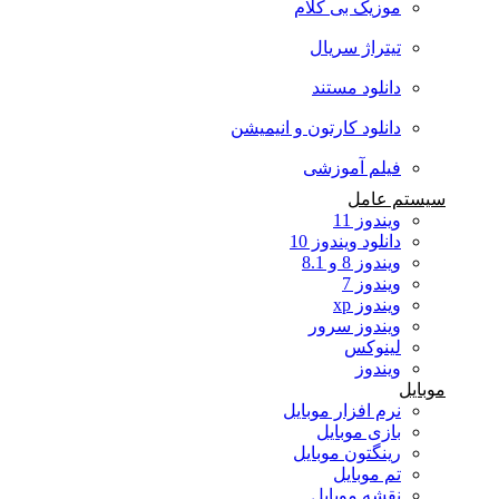
موزیک بی کلام
تیتراژ سریال
دانلود مستند
دانلود کارتون و انیمیشن
فیلم آموزشی
سیستم عامل
ویندوز 11
دانلود ویندوز 10
ویندوز 8 و 8.1
ویندوز 7
ویندوز xp
ویندوز سرور
لینوکس
ویندوز
موبایل
نرم افزار موبایل
بازی موبایل
رینگتون موبایل
تم موبایل
نقشه موبایل