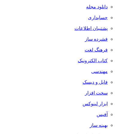
دانلود مجله
حسابداری
پشتیبان اطلاعات
فشرده ساز
فرهنگ لغت
کتاب الکترونیک
مهندسی
فایل و دیسک
سخت افزار
ابزار لینوکس
آفیس
بهینه ساز