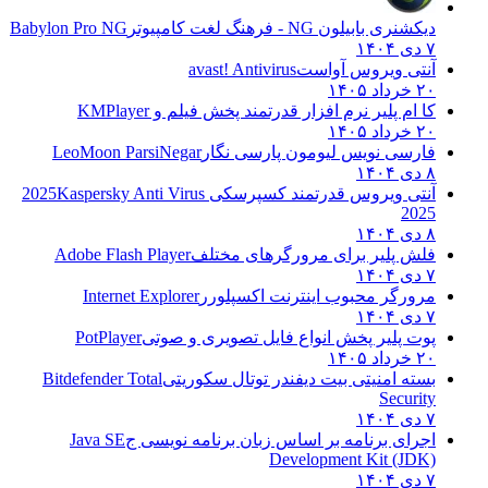
دیکشنری بابیلون NG - فرهنگ لغت کامپیوتر
Babylon Pro NG
۷ دی ۱۴۰۴
آنتی ویروس آواست
avast! Antivirus
۲۰ خرداد ۱۴۰۵
کا ام پلیر نرم افزار قدرتمند پخش فیلم و
KMPlayer
۲۰ خرداد ۱۴۰۵
فارسی نویس لیومون پارسی نگار
LeoMoon ParsiNegar
۸ دی ۱۴۰۴
آنتی ویروس قدرتمند کسپرسکی 2025
Kaspersky Anti Virus
2025
۸ دی ۱۴۰۴
فلش پلیر برای مرورگرهای مختلف
Adobe Flash Player
۷ دی ۱۴۰۴
مرورگر محبوب اینترنت اکسپلورر
Internet Explorer
۷ دی ۱۴۰۴
پوت پلیر پخش انواع فایل تصویری و صوتی
PotPlayer
۲۰ خرداد ۱۴۰۵
بسته امنیتی بیت دیفندر توتال سکوریتی
Bitdefender Total
Security
۷ دی ۱۴۰۴
اجرای برنامه بر اساس زبان برنامه نویسی ج
Java SE
Development Kit (JDK)
۷ دی ۱۴۰۴