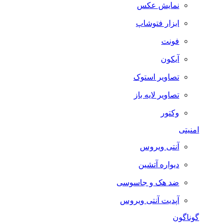
نمایش عکس
ابزار فتوشاپ
فونت
آیکون
تصاویر استوک
تصاویر لایه باز
وکتور
امنیتی
آنتی ویروس
دیواره آتشین
ضد هک و جاسوسی
آپدیت آنتی ویروس
گوناگون