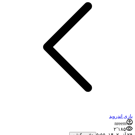
بازی اندروید
nreern
۲٬۱۸۵
۲۹ آذر ۱۴۰۲،‏ ۵:۵۵