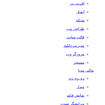
اف.تی.پی
ایمیل
شبکه
طراحی وب
قالب سایت
مدیریت دانلود
مرورگر وب
مسنجر
مالتی مدیا
دی.وی.دی
مبدل
نمایش فیلم
ویرایشگر صوت