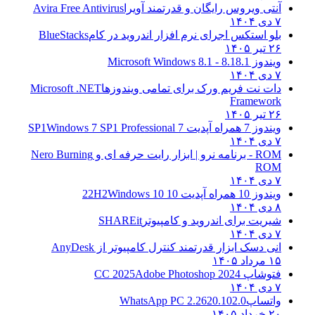
آنتی ویروس رایگان و قدرتمند آویرا
Avira Free Antivirus
۷ دی ۱۴۰۴
بلو استکس اجرای نرم افزار اندروید در کام
BlueStacks
۲۶ تیر ۱۴۰۵
ویندوز 8.1
8.1 - Microsoft Windows 8.1
۷ دی ۱۴۰۴
دات نت فریم ورک برای تمامی ویندوزها
Microsoft .NET
Framework
۲۶ تیر ۱۴۰۵
ویندوز 7 همراه آپدیت 7 SP1
Windows 7 SP1 Professional
۷ دی ۱۴۰۴
ROM - برنامه نرو | ابزار رایت حرفه ای و
Nero Burning
ROM
۷ دی ۱۴۰۴
ویندوز 10 همراه آپدیت 10 22H2
Windows 10
۸ دی ۱۴۰۴
شیریت برای اندروید و کامپیوتر
SHAREit
۷ دی ۱۴۰۴
انی دسک ابزار قدرتمند کنترل کامپیوتر از
AnyDesk
۱۵ مرداد ۱۴۰۵
فتوشاپ CC 2025
Adobe Photoshop 2024
۷ دی ۱۴۰۴
واتساپ
WhatsApp PC 2.2620.102.0
۲۰ خرداد ۱۴۰۵