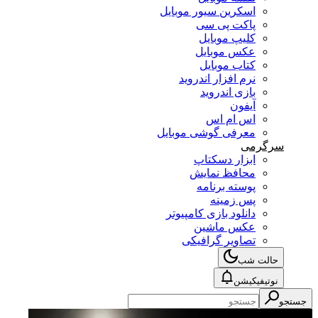
اسکرین سیور موبایل
پاکت پی سی
کلیپ موبایل
عکس موبایل
کتاب موبایل
نرم افزار اندروید
بازی اندروید
آیفون
اس ام اس
معرفی گوشی موبایل
سرگرمی
ابزار دسکتاپ
محافظ نمایش
پوسته برنامه
پس زمینه
دانلود بازی کامپیوتر
عکس ماشین
تصاویر گرافیکی
حالت شب
نوتیفیکیشن
جستجو