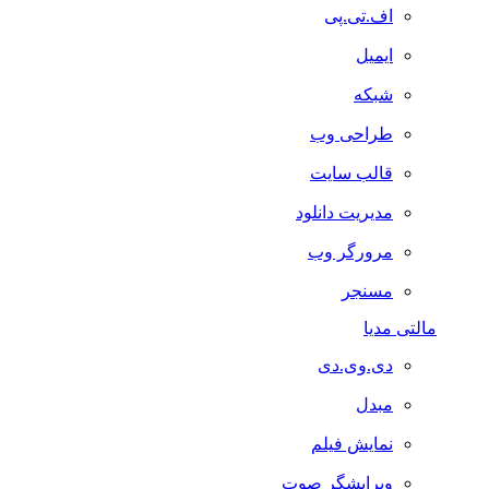
اف.تی.پی
ایمیل
شبکه
طراحی وب
قالب سایت
مدیریت دانلود
مرورگر وب
مسنجر
مالتی مدیا
دی.وی.دی
مبدل
نمایش فیلم
ویرایشگر صوت