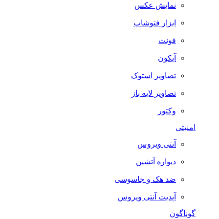
نمایش عکس
ابزار فتوشاپ
فونت
آیکون
تصاویر استوک
تصاویر لایه باز
وکتور
امنیتی
آنتی ویروس
دیواره آتشین
ضد هک و جاسوسی
آپدیت آنتی ویروس
گوناگون