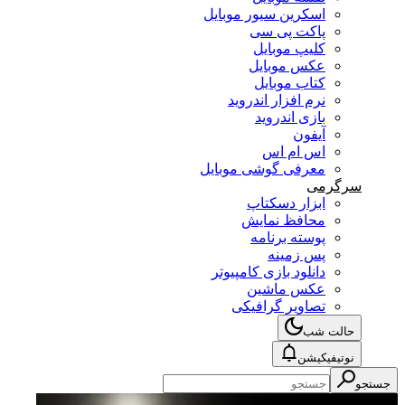
اسکرین سیور موبایل
پاکت پی سی
کلیپ موبایل
عکس موبایل
کتاب موبایل
نرم افزار اندروید
بازی اندروید
آیفون
اس ام اس
معرفی گوشی موبایل
سرگرمی
ابزار دسکتاپ
محافظ نمایش
پوسته برنامه
پس زمینه
دانلود بازی کامپیوتر
عکس ماشین
تصاویر گرافیکی
حالت شب
نوتیفیکیشن
جستجو