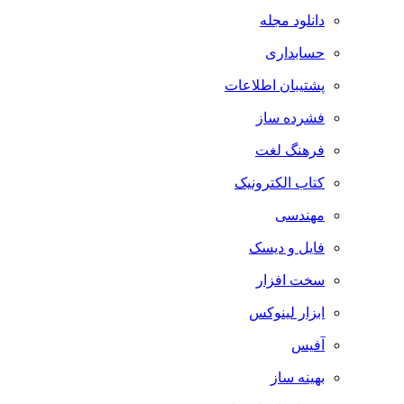
دانلود مجله
حسابداری
پشتیبان اطلاعات
فشرده ساز
فرهنگ لغت
کتاب الکترونیک
مهندسی
فایل و دیسک
سخت افزار
ابزار لینوکس
آفیس
بهینه ساز