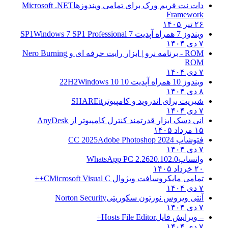
دات نت فریم ورک برای تمامی ویندوزها
Microsoft .NET
Framework
۲۶ تیر ۱۴۰۵
ویندوز 7 همراه آپدیت 7 SP1
Windows 7 SP1 Professional
۷ دی ۱۴۰۴
ROM - برنامه نرو | ابزار رایت حرفه ای و
Nero Burning
ROM
۷ دی ۱۴۰۴
ویندوز 10 همراه آپدیت 10 22H2
Windows 10
۸ دی ۱۴۰۴
شیریت برای اندروید و کامپیوتر
SHAREit
۷ دی ۱۴۰۴
انی دسک ابزار قدرتمند کنترل کامپیوتر از
AnyDesk
۱۵ مرداد ۱۴۰۵
فتوشاپ CC 2025
Adobe Photoshop 2024
۷ دی ۱۴۰۴
واتساپ
WhatsApp PC 2.2620.102.0
۲۰ خرداد ۱۴۰۵
تمامی مایکروسافت ویژوال C
Microsoft Visual C++
۷ دی ۱۴۰۴
آنتی ویروس نورتون سکوریتی
Norton Security
۷ دی ۱۴۰۴
– ویرایش فایل
Hosts File Editor+
۷ دی ۱۴۰۴