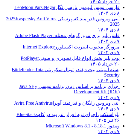
۲۰ خرداد ۱۴۰۵
فارسی نویس لیومون پارسی نگار
LeoMoon ParsiNegar
۸ دی ۱۴۰۴
آنتی ویروس قدرتمند کسپرسکی 2025
Kaspersky Anti Virus
2025
۸ دی ۱۴۰۴
فلش پلیر برای مرورگرهای مختلف
Adobe Flash Player
۷ دی ۱۴۰۴
مرورگر محبوب اینترنت اکسپلورر
Internet Explorer
۷ دی ۱۴۰۴
پوت پلیر پخش انواع فایل تصویری و صوتی
PotPlayer
۲۰ خرداد ۱۴۰۵
بسته امنیتی بیت دیفندر توتال سکوریتی
Bitdefender Total
Security
۷ دی ۱۴۰۴
اجرای برنامه بر اساس زبان برنامه نویسی ج
Java SE
Development Kit (JDK)
۷ دی ۱۴۰۴
آنتی ویروس رایگان و قدرتمند آویرا
Avira Free Antivirus
۷ دی ۱۴۰۴
بلو استکس اجرای نرم افزار اندروید در کام
BlueStacks
۲۶ تیر ۱۴۰۵
ویندوز 8.1
8.1 - Microsoft Windows 8.1
۷ دی ۱۴۰۴