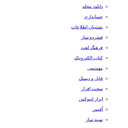
دانلود مجله
حسابداری
پشتیبان اطلاعات
فشرده ساز
فرهنگ لغت
کتاب الکترونیک
مهندسی
فایل و دیسک
سخت افزار
ابزار لینوکس
آفیس
بهینه ساز