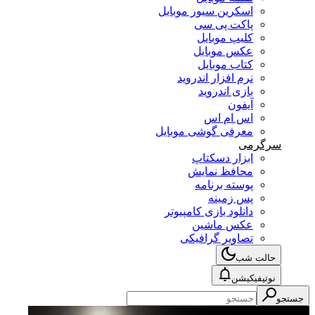
اسکرین سیور موبایل
پاکت پی سی
کلیپ موبایل
عکس موبایل
کتاب موبایل
نرم افزار اندروید
بازی اندروید
آیفون
اس ام اس
معرفی گوشی موبایل
سرگرمی
ابزار دسکتاپ
محافظ نمایش
پوسته برنامه
پس زمینه
دانلود بازی کامپیوتر
عکس ماشین
تصاویر گرافیکی
حالت شب
نوتیفیکیشن
جستجو