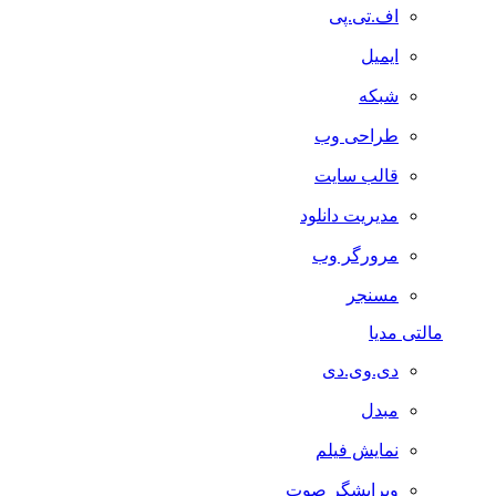
اف.تی.پی
ایمیل
شبکه
طراحی وب
قالب سایت
مدیریت دانلود
مرورگر وب
مسنجر
مالتی مدیا
دی.وی.دی
مبدل
نمایش فیلم
ویرایشگر صوت