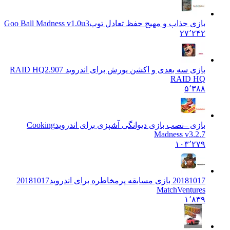
بازی جذاب و مهیج حفظ تعادل توپ
Goo Ball Madness v1.0u3
۲۷٬۲۴۲
بازی سه بعدی و اکشن یورش برای اندروید RAID HQ
2.907
RAID HQ
۵٬۳۸۸
بازی –نصب بازی دیوانگی آشپزی برای اندروید
Cooking
Madness v3.2.7
۱۰۳٬۲۷۹
20181017 بازی مسابقه پرمخاطره برای اندروید
20181017
MatchVentures
۱٬۸۳۹