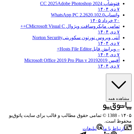
فتوشاپ CC 2025
Adobe Photoshop 2024
۷ دی ۱۴۰۴
واتساپ
WhatsApp PC 2.2620.102.0
۲۰ خرداد ۱۴۰۵
تمامی مایکروسافت ویژوال C
Microsoft Visual C++
۷ دی ۱۴۰۴
آنتی ویروس نورتون سکوریتی
Norton Security
۷ دی ۱۴۰۴
– ویرایش فایل
Hosts File Editor+
۷ دی ۱۴۰۴
آفیس 2019
2019 Microsoft Office 2019 Pro Plus v
۷ دی ۱۴۰۴
مشاهده همه
۱۴۰۵
- 1388 © تمامی حقوق مطالب و قالب برای سایت پاتوق‌یو
محفوظ است.
ارتباط با ما
تبلیغات