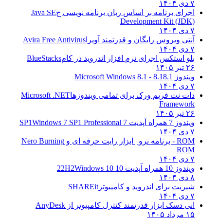
۷ دی ۱۴۰۴
اجرای برنامه بر اساس زبان برنامه نویسی ج
Java SE
Development Kit (JDK)
۷ دی ۱۴۰۴
آنتی ویروس رایگان و قدرتمند آویرا
Avira Free Antivirus
۷ دی ۱۴۰۴
بلو استکس اجرای نرم افزار اندروید در کام
BlueStacks
۲۶ تیر ۱۴۰۵
ویندوز 8.1
8.1 - Microsoft Windows 8.1
۷ دی ۱۴۰۴
دات نت فریم ورک برای تمامی ویندوزها
Microsoft .NET
Framework
۲۶ تیر ۱۴۰۵
ویندوز 7 همراه آپدیت 7 SP1
Windows 7 SP1 Professional
۷ دی ۱۴۰۴
ROM - برنامه نرو | ابزار رایت حرفه ای و
Nero Burning
ROM
۷ دی ۱۴۰۴
ویندوز 10 همراه آپدیت 10 22H2
Windows 10
۸ دی ۱۴۰۴
شیریت برای اندروید و کامپیوتر
SHAREit
۷ دی ۱۴۰۴
انی دسک ابزار قدرتمند کنترل کامپیوتر از
AnyDesk
۱۵ مرداد ۱۴۰۵