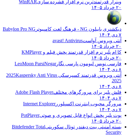
وینرار قدرتمندترین نرم افزار فشرده سازی
WinRAR
۲۰ خرداد ۱۴۰۵
دیکشنری بابیلون NG - فرهنگ لغت کامپیوتر
Babylon Pro NG
۷ دی ۱۴۰۴
آنتی ویروس آواست
avast! Antivirus
۲۰ خرداد ۱۴۰۵
کا ام پلیر نرم افزار قدرتمند پخش فیلم و
KMPlayer
۲۰ خرداد ۱۴۰۵
فارسی نویس لیومون پارسی نگار
LeoMoon ParsiNegar
۸ دی ۱۴۰۴
آنتی ویروس قدرتمند کسپرسکی 2025
Kaspersky Anti Virus
2025
۸ دی ۱۴۰۴
فلش پلیر برای مرورگرهای مختلف
Adobe Flash Player
۷ دی ۱۴۰۴
مرورگر محبوب اینترنت اکسپلورر
Internet Explorer
۷ دی ۱۴۰۴
پوت پلیر پخش انواع فایل تصویری و صوتی
PotPlayer
۲۰ خرداد ۱۴۰۵
بسته امنیتی بیت دیفندر توتال سکوریتی
Bitdefender Total
Security