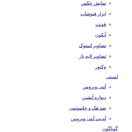
نمایش عکس
ابزار فتوشاپ
فونت
آیکون
تصاویر استوک
تصاویر لایه باز
وکتور
امنیتی
آنتی ویروس
دیواره آتشین
ضد هک و جاسوسی
آپدیت آنتی ویروس
گوناگون