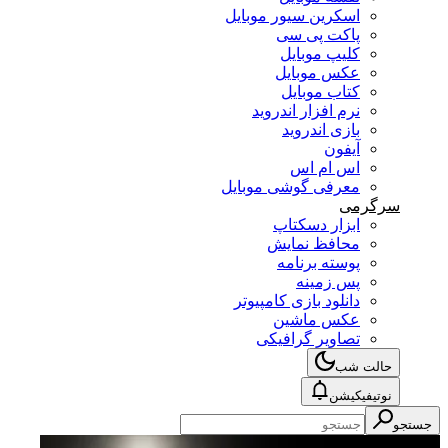
اسکرین سیور موبایل
پاکت پی سی
کلیپ موبایل
عکس موبایل
کتاب موبایل
نرم افزار اندروید
بازی اندروید
آیفون
اس ام اس
معرفی گوشی موبایل
سرگرمی
ابزار دسکتاپ
محافظ نمایش
پوسته برنامه
پس زمینه
دانلود بازی کامپیوتر
عکس ماشین
تصاویر گرافیکی
حالت شب
نوتیفیکیشن
جستجو