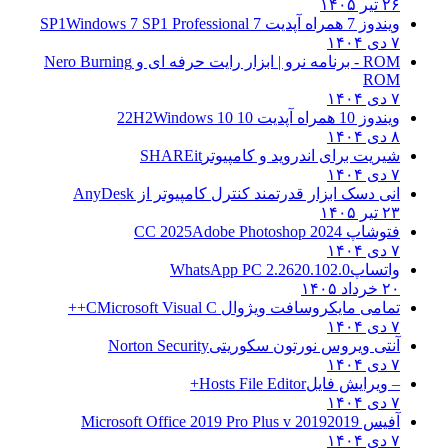
۲۶ تیر ۱۴۰۵
ویندوز 7 همراه آپدیت 7 SP1
Windows 7 SP1 Professional
۷ دی ۱۴۰۴
ROM - برنامه نرو | ابزار رایت حرفه ای و
Nero Burning
ROM
۷ دی ۱۴۰۴
ویندوز 10 همراه آپدیت 10 22H2
Windows 10
۸ دی ۱۴۰۴
شیریت برای اندروید و کامپیوتر
SHAREit
۷ دی ۱۴۰۴
انی دسک ابزار قدرتمند کنترل کامپیوتر از
AnyDesk
۲۳ تیر ۱۴۰۵
فتوشاپ CC 2025
Adobe Photoshop 2024
۷ دی ۱۴۰۴
واتساپ
WhatsApp PC 2.2620.102.0
۲۰ خرداد ۱۴۰۵
تمامی مایکروسافت ویژوال C
Microsoft Visual C++
۷ دی ۱۴۰۴
آنتی ویروس نورتون سکوریتی
Norton Security
۷ دی ۱۴۰۴
– ویرایش فایل
Hosts File Editor+
۷ دی ۱۴۰۴
آفیس 2019
2019 Microsoft Office 2019 Pro Plus v
۷ دی ۱۴۰۴