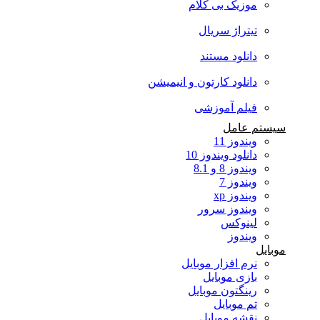
موزیک بی کلام
تیتراژ سریال
دانلود مستند
دانلود کارتون و انیمیشن
فیلم آموزشی
سیستم عامل
ویندوز 11
دانلود ویندوز 10
ویندوز 8 و 8.1
ویندوز 7
ویندوز xp
ویندوز سرور
لینوکس
ویندوز
موبایل
نرم افزار موبایل
بازی موبایل
رینگتون موبایل
تم موبایل
نقشه موبایل