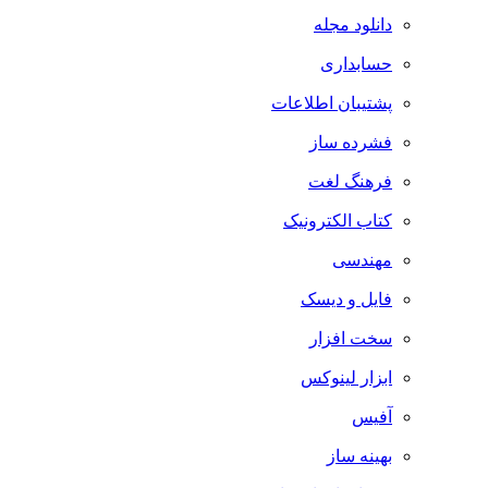
دانلود مجله
حسابداری
پشتیبان اطلاعات
فشرده ساز
فرهنگ لغت
کتاب الکترونیک
مهندسی
فایل و دیسک
سخت افزار
ابزار لینوکس
آفیس
بهینه ساز