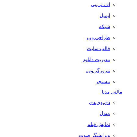
اف.تی.پی
ایمیل
شبکه
طراحی وب
قالب سایت
مدیریت دانلود
مرورگر وب
مسنجر
مالتی مدیا
دی.وی.دی
مبدل
نمایش فیلم
ویرایشگر صوت