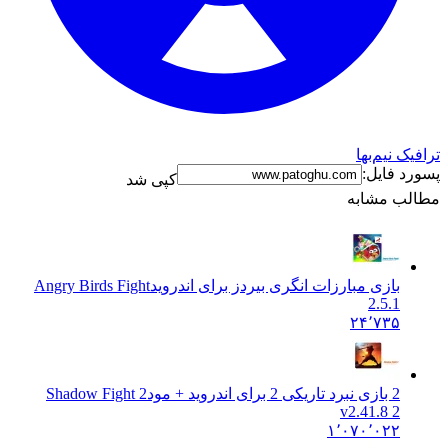
ترافیک نیم‌بها
پسورد فایل:
کپی شد
مطالب مشابه
بازی مبارزات انگری بیردز برای اندروید
Angry Birds Fight
2.5.1
۲۴٬۷۳۵
2 بازی نبرد تاریکی 2 برای اندروید + مود
Shadow Fight 2
v2.41.8 2
۱٬۰۷۰٬۰۲۲