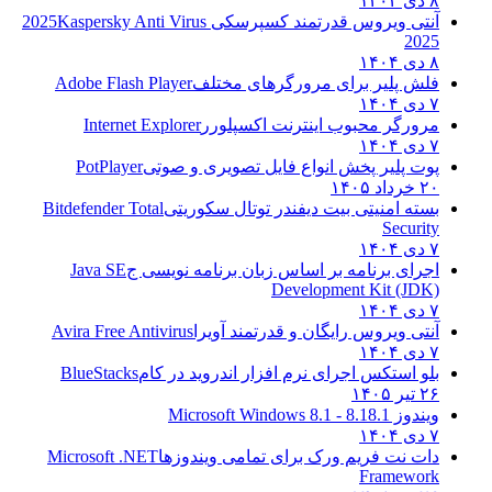
۸ دی ۱۴۰۴
آنتی ویروس قدرتمند کسپرسکی 2025
Kaspersky Anti Virus
2025
۸ دی ۱۴۰۴
فلش پلیر برای مرورگرهای مختلف
Adobe Flash Player
۷ دی ۱۴۰۴
مرورگر محبوب اینترنت اکسپلورر
Internet Explorer
۷ دی ۱۴۰۴
پوت پلیر پخش انواع فایل تصویری و صوتی
PotPlayer
۲۰ خرداد ۱۴۰۵
بسته امنیتی بیت دیفندر توتال سکوریتی
Bitdefender Total
Security
۷ دی ۱۴۰۴
اجرای برنامه بر اساس زبان برنامه نویسی ج
Java SE
Development Kit (JDK)
۷ دی ۱۴۰۴
آنتی ویروس رایگان و قدرتمند آویرا
Avira Free Antivirus
۷ دی ۱۴۰۴
بلو استکس اجرای نرم افزار اندروید در کام
BlueStacks
۲۶ تیر ۱۴۰۵
ویندوز 8.1
8.1 - Microsoft Windows 8.1
۷ دی ۱۴۰۴
دات نت فریم ورک برای تمامی ویندوزها
Microsoft .NET
Framework