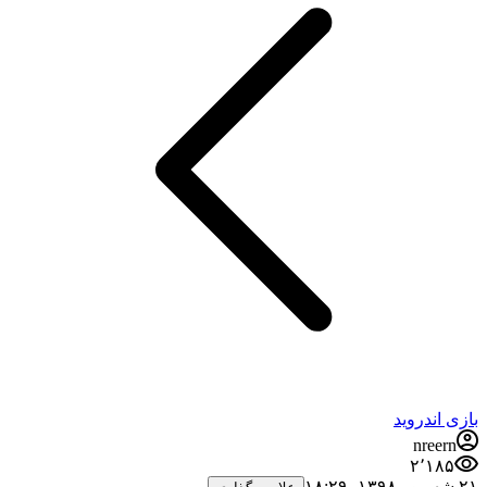
بازی اندروید
nreern
۲٬۱۸۵
۲۱ شهریور ۱۳۹۸،‏ ۱۸:۲۹