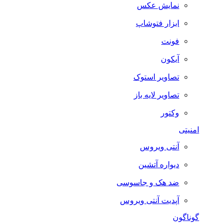
نمایش عکس
ابزار فتوشاپ
فونت
آیکون
تصاویر استوک
تصاویر لایه باز
وکتور
امنیتی
آنتی ویروس
دیواره آتشین
ضد هک و جاسوسی
آپدیت آنتی ویروس
گوناگون