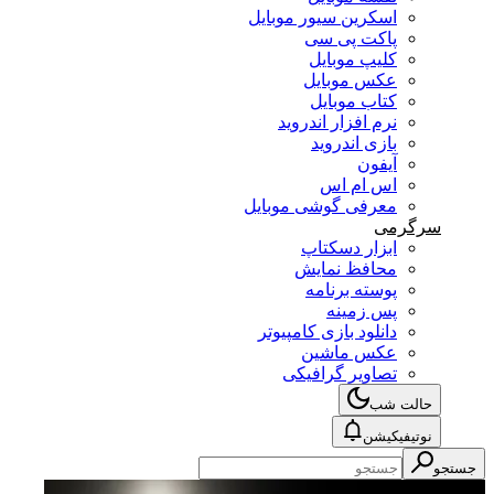
اسکرین سیور موبایل
پاکت پی سی
کلیپ موبایل
عکس موبایل
کتاب موبایل
نرم افزار اندروید
بازی اندروید
آیفون
اس ام اس
معرفی گوشی موبایل
سرگرمی
ابزار دسکتاپ
محافظ نمایش
پوسته برنامه
پس زمینه
دانلود بازی کامپیوتر
عکس ماشین
تصاویر گرافیکی
حالت شب
نوتیفیکیشن
جستجو