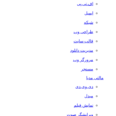
اف.تی.پی
ایمیل
شبکه
طراحی وب
قالب سایت
مدیریت دانلود
مرورگر وب
مسنجر
مالتی مدیا
دی.وی.دی
مبدل
نمایش فیلم
ویرایشگر صوت