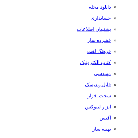
دانلود مجله
حسابداری
پشتیبان اطلاعات
فشرده ساز
فرهنگ لغت
کتاب الکترونیک
مهندسی
فایل و دیسک
سخت افزار
ابزار لینوکس
آفیس
بهینه ساز