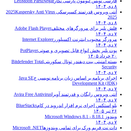
فارسی نویس لیومون پارسی نگار
LeoMoon ParsiNegar
۸ دی ۱۴۰۴
آنتی ویروس قدرتمند کسپرسکی 2025
Kaspersky Anti Virus
2025
۸ دی ۱۴۰۴
فلش پلیر برای مرورگرهای مختلف
Adobe Flash Player
۷ دی ۱۴۰۴
مرورگر محبوب اینترنت اکسپلورر
Internet Explorer
۷ دی ۱۴۰۴
پوت پلیر پخش انواع فایل تصویری و صوتی
PotPlayer
۲۰ خرداد ۱۴۰۵
بسته امنیتی بیت دیفندر توتال سکوریتی
Bitdefender Total
Security
۷ دی ۱۴۰۴
اجرای برنامه بر اساس زبان برنامه نویسی ج
Java SE
Development Kit (JDK)
۷ دی ۱۴۰۴
آنتی ویروس رایگان و قدرتمند آویرا
Avira Free Antivirus
۷ دی ۱۴۰۴
بلو استکس اجرای نرم افزار اندروید در کام
BlueStacks
۲۶ تیر ۱۴۰۵
ویندوز 8.1
8.1 - Microsoft Windows 8.1
۷ دی ۱۴۰۴
دات نت فریم ورک برای تمامی ویندوزها
Microsoft .NET