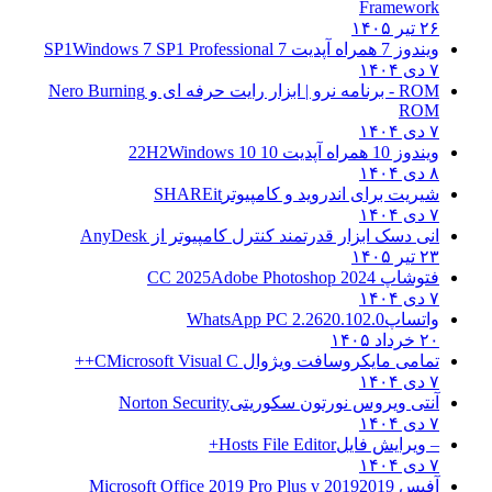
Framework
۲۶ تیر ۱۴۰۵
ویندوز 7 همراه آپدیت 7 SP1
Windows 7 SP1 Professional
۷ دی ۱۴۰۴
ROM - برنامه نرو | ابزار رایت حرفه ای و
Nero Burning
ROM
۷ دی ۱۴۰۴
ویندوز 10 همراه آپدیت 10 22H2
Windows 10
۸ دی ۱۴۰۴
شیریت برای اندروید و کامپیوتر
SHAREit
۷ دی ۱۴۰۴
انی دسک ابزار قدرتمند کنترل کامپیوتر از
AnyDesk
۲۳ تیر ۱۴۰۵
فتوشاپ CC 2025
Adobe Photoshop 2024
۷ دی ۱۴۰۴
واتساپ
WhatsApp PC 2.2620.102.0
۲۰ خرداد ۱۴۰۵
تمامی مایکروسافت ویژوال C
Microsoft Visual C++
۷ دی ۱۴۰۴
آنتی ویروس نورتون سکوریتی
Norton Security
۷ دی ۱۴۰۴
– ویرایش فایل
Hosts File Editor+
۷ دی ۱۴۰۴
آفیس 2019
2019 Microsoft Office 2019 Pro Plus v