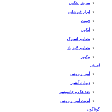
نمایش عکس
ابزار فتوشاپ
فونت
آیکون
تصاویر استوک
تصاویر لایه باز
وکتور
امنیتی
آنتی ویروس
دیواره آتشین
ضد هک و جاسوسی
آپدیت آنتی ویروس
گوناگون