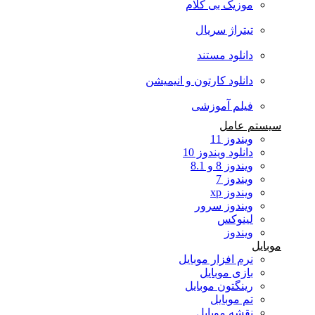
موزیک بی کلام
تیتراژ سریال
دانلود مستند
دانلود کارتون و انیمیشن
فیلم آموزشی
سیستم عامل
ویندوز 11
دانلود ویندوز 10
ویندوز 8 و 8.1
ویندوز 7
ویندوز xp
ویندوز سرور
لینوکس
ویندوز
موبایل
نرم افزار موبایل
بازی موبایل
رینگتون موبایل
تم موبایل
نقشه موبایل