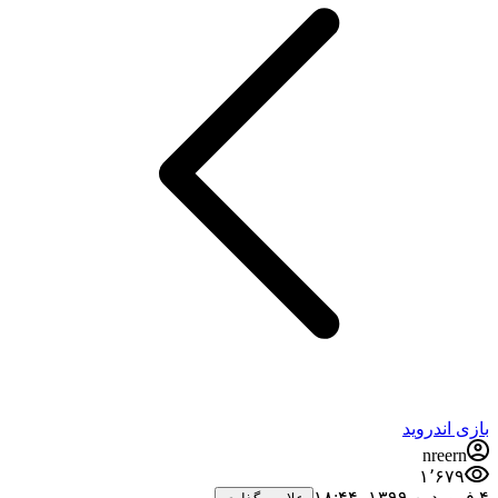
بازی اندروید
nreern
۱٬۶۷۹
۴ فروردین ۱۳۹۹،‏ ۱۸:۴۴