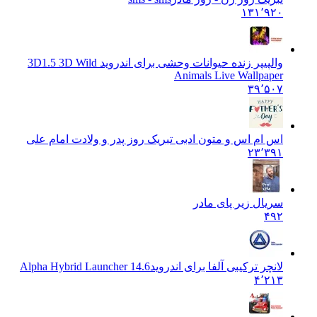
۱۳۱٬۹۲۰
والپیپر زنده حیوانات وحشی برای اندروید 3D
1.5 3D Wild
Animals Live Wallpaper
۳۹٬۵۰۷
اس ام اس و متون ادبی تبریک روز پدر و ولادت امام علی
۲۳٬۳۹۱
سریال زیر پای مادر
۴۹۲
لانچر ترکیبی آلفا برای اندروید
Alpha Hybrid Launcher 14.6
۴٬۲۱۳