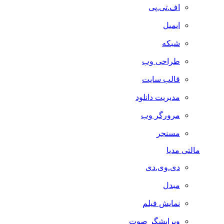
اف.تی.پی
ایمیل
شبکه
طراحی وب
قالب سایت
مدیریت دانلود
مرورگر وب
مسنجر
مالتی مدیا
دی.وی.دی
مبدل
نمایش فیلم
ویرایشگر صوت