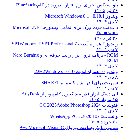
بلو استکس اجرای نرم افزار اندروید در کام
BlueStacks
۲۶ تیر ۱۴۰۵
ویندوز 8.1
8.1 - Microsoft Windows 8.1
۷ دی ۱۴۰۴
دات نت فریم ورک برای تمامی ویندوزها
Microsoft .NET
Framework
۲۶ تیر ۱۴۰۵
ویندوز 7 همراه آپدیت 7 SP1
Windows 7 SP1 Professional
۷ دی ۱۴۰۴
ROM - برنامه نرو | ابزار رایت حرفه ای و
Nero Burning
ROM
۷ دی ۱۴۰۴
ویندوز 10 همراه آپدیت 10 22H2
Windows 10
۸ دی ۱۴۰۴
شیریت برای اندروید و کامپیوتر
SHAREit
۷ دی ۱۴۰۴
انی دسک ابزار قدرتمند کنترل کامپیوتر از
AnyDesk
۱۵ مرداد ۱۴۰۵
فتوشاپ CC 2025
Adobe Photoshop 2024
۷ دی ۱۴۰۴
واتساپ
WhatsApp PC 2.2620.102.0
۲۰ خرداد ۱۴۰۵
تمامی مایکروسافت ویژوال C
Microsoft Visual C++