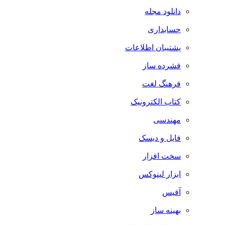
دانلود مجله
حسابداری
پشتیبان اطلاعات
فشرده ساز
فرهنگ لغت
کتاب الکترونیک
مهندسی
فایل و دیسک
سخت افزار
ابزار لینوکس
آفیس
بهینه ساز