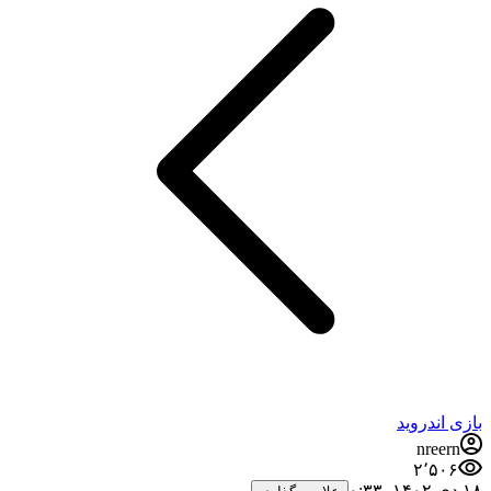
بازی اندروید
nreern
۲٬۵۰۶
۱۸ دی ۱۴۰۲،‏ ۰:۳۳