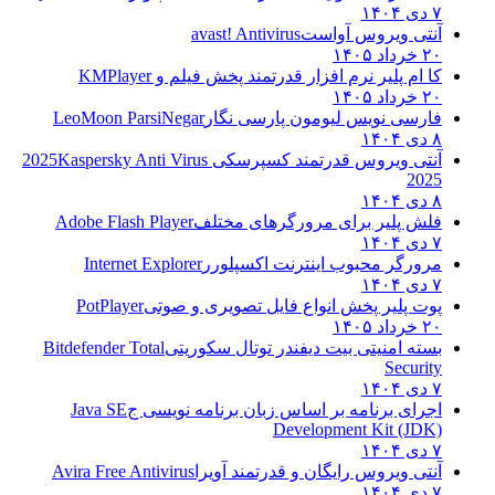
۷ دی ۱۴۰۴
آنتی ویروس آواست
avast! Antivirus
۲۰ خرداد ۱۴۰۵
کا ام پلیر نرم افزار قدرتمند پخش فیلم و
KMPlayer
۲۰ خرداد ۱۴۰۵
فارسی نویس لیومون پارسی نگار
LeoMoon ParsiNegar
۸ دی ۱۴۰۴
آنتی ویروس قدرتمند کسپرسکی 2025
Kaspersky Anti Virus
2025
۸ دی ۱۴۰۴
فلش پلیر برای مرورگرهای مختلف
Adobe Flash Player
۷ دی ۱۴۰۴
مرورگر محبوب اینترنت اکسپلورر
Internet Explorer
۷ دی ۱۴۰۴
پوت پلیر پخش انواع فایل تصویری و صوتی
PotPlayer
۲۰ خرداد ۱۴۰۵
بسته امنیتی بیت دیفندر توتال سکوریتی
Bitdefender Total
Security
۷ دی ۱۴۰۴
اجرای برنامه بر اساس زبان برنامه نویسی ج
Java SE
Development Kit (JDK)
۷ دی ۱۴۰۴
آنتی ویروس رایگان و قدرتمند آویرا
Avira Free Antivirus
۷ دی ۱۴۰۴