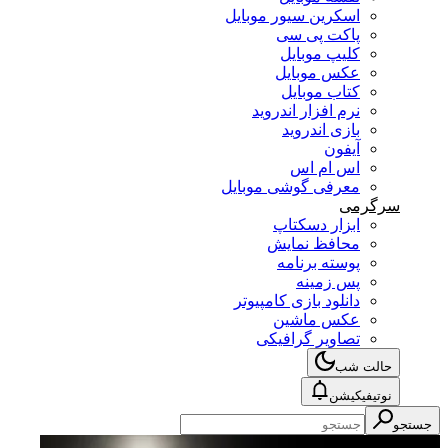
اسکرین سیور موبایل
پاکت پی سی
کلیپ موبایل
عکس موبایل
کتاب موبایل
نرم افزار اندروید
بازی اندروید
آیفون
اس ام اس
معرفی گوشی موبایل
سرگرمی
ابزار دسکتاپ
محافظ نمایش
پوسته برنامه
پس زمینه
دانلود بازی کامپیوتر
عکس ماشین
تصاویر گرافیکی
حالت شب
نوتیفیکیشن
جستجو