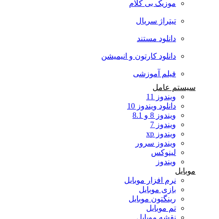
موزیک بی کلام
تیتراژ سریال
دانلود مستند
دانلود کارتون و انیمیشن
فیلم آموزشی
سیستم عامل
ویندوز 11
دانلود ویندوز 10
ویندوز 8 و 8.1
ویندوز 7
ویندوز xp
ویندوز سرور
لینوکس
ویندوز
موبایل
نرم افزار موبایل
بازی موبایل
رینگتون موبایل
تم موبایل
نقشه موبایل