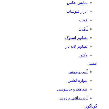
نمایش عکس
ابزار فتوشاپ
فونت
آیکون
تصاویر استوک
تصاویر لایه باز
وکتور
امنیتی
آنتی ویروس
دیواره آتشین
ضد هک و جاسوسی
آپدیت آنتی ویروس
گوناگون