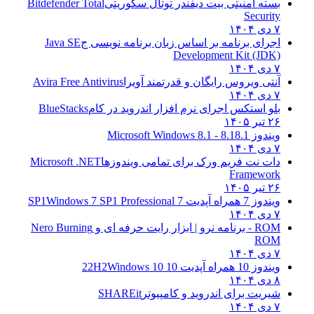
بسته امنیتی بیت دیفندر توتال سکوریتی
Bitdefender Total
Security
۷ دی ۱۴۰۴
اجرای برنامه بر اساس زبان برنامه نویسی ج
Java SE
Development Kit (JDK)
۷ دی ۱۴۰۴
آنتی ویروس رایگان و قدرتمند آویرا
Avira Free Antivirus
۷ دی ۱۴۰۴
بلو استکس اجرای نرم افزار اندروید در کام
BlueStacks
۲۶ تیر ۱۴۰۵
ویندوز 8.1
8.1 - Microsoft Windows 8.1
۷ دی ۱۴۰۴
دات نت فریم ورک برای تمامی ویندوزها
Microsoft .NET
Framework
۲۶ تیر ۱۴۰۵
ویندوز 7 همراه آپدیت 7 SP1
Windows 7 SP1 Professional
۷ دی ۱۴۰۴
ROM - برنامه نرو | ابزار رایت حرفه ای و
Nero Burning
ROM
۷ دی ۱۴۰۴
ویندوز 10 همراه آپدیت 10 22H2
Windows 10
۸ دی ۱۴۰۴
شیریت برای اندروید و کامپیوتر
SHAREit
۷ دی ۱۴۰۴