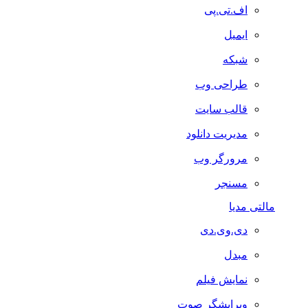
اف.تی.پی
ایمیل
شبکه
طراحی وب
قالب سایت
مدیریت دانلود
مرورگر وب
مسنجر
مالتی مدیا
دی.وی.دی
مبدل
نمایش فیلم
ویرایشگر صوت