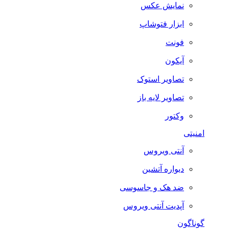
نمایش عکس
ابزار فتوشاپ
فونت
آیکون
تصاویر استوک
تصاویر لایه باز
وکتور
امنیتی
آنتی ویروس
دیواره آتشین
ضد هک و جاسوسی
آپدیت آنتی ویروس
گوناگون