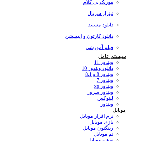
موزیک بی کلام
تیتراژ سریال
دانلود مستند
دانلود کارتون و انیمیشن
فیلم آموزشی
سیستم عامل
ویندوز 11
دانلود ویندوز 10
ویندوز 8 و 8.1
ویندوز 7
ویندوز xp
ویندوز سرور
لینوکس
ویندوز
موبایل
نرم افزار موبایل
بازی موبایل
رینگتون موبایل
تم موبایل
نقشه موبایل