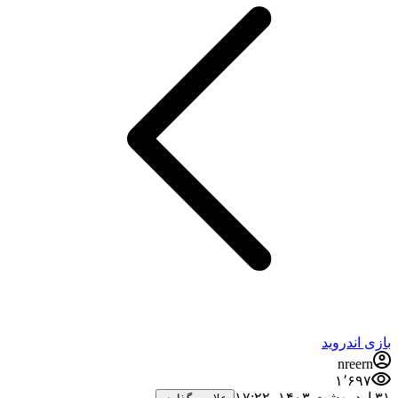
بازی اندروید
nreern
۱٬۶۹۷
۳۱ اردیبهشت ۱۴۰۳،‏ ۱۷:۲۲