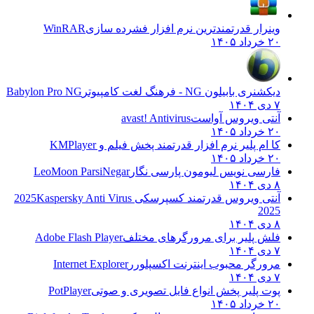
وینرار قدرتمندترین نرم افزار فشرده سازی
WinRAR
۲۰ خرداد ۱۴۰۵
دیکشنری بابیلون NG - فرهنگ لغت کامپیوتر
Babylon Pro NG
۷ دی ۱۴۰۴
آنتی ویروس آواست
avast! Antivirus
۲۰ خرداد ۱۴۰۵
کا ام پلیر نرم افزار قدرتمند پخش فیلم و
KMPlayer
۲۰ خرداد ۱۴۰۵
فارسی نویس لیومون پارسی نگار
LeoMoon ParsiNegar
۸ دی ۱۴۰۴
آنتی ویروس قدرتمند کسپرسکی 2025
Kaspersky Anti Virus
2025
۸ دی ۱۴۰۴
فلش پلیر برای مرورگرهای مختلف
Adobe Flash Player
۷ دی ۱۴۰۴
مرورگر محبوب اینترنت اکسپلورر
Internet Explorer
۷ دی ۱۴۰۴
پوت پلیر پخش انواع فایل تصویری و صوتی
PotPlayer
۲۰ خرداد ۱۴۰۵