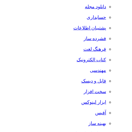
دانلود مجله
حسابداری
پشتیبان اطلاعات
فشرده ساز
فرهنگ لغت
کتاب الکترونیک
مهندسی
فایل و دیسک
سخت افزار
ابزار لینوکس
آفیس
بهینه ساز