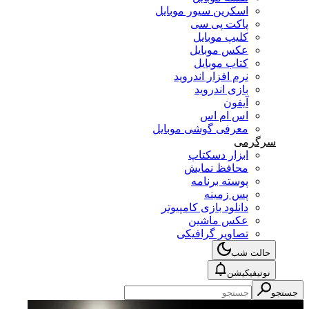
اسکرین سیور موبایل
پاکت پی سی
کلیپ موبایل
عکس موبایل
کتاب موبایل
نرم افزار اندروید
بازی اندروید
آیفون
اس ام اس
معرفی گوشی موبایل
سرگرمی
ابزار دسکتاپ
محافظ نمایش
پوسته برنامه
پس زمینه
دانلود بازی کامپیوتر
عکس ماشین
تصاویر گرافیکی
حالت شب
نوتیفیکیشن
جستجو