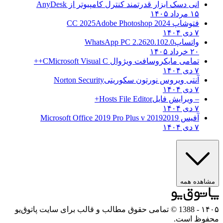
انی دسک ابزار قدرتمند کنترل کامپیوتر از
AnyDesk
۱۵ مرداد ۱۴۰۵
فتوشاپ CC 2025
Adobe Photoshop 2024
۷ دی ۱۴۰۴
واتساپ
WhatsApp PC 2.2620.102.0
۲۰ خرداد ۱۴۰۵
تمامی مایکروسافت ویژوال C
Microsoft Visual C++
۷ دی ۱۴۰۴
آنتی ویروس نورتون سکوریتی
Norton Security
۷ دی ۱۴۰۴
– ویرایش فایل
Hosts File Editor+
۷ دی ۱۴۰۴
آفیس 2019
2019 Microsoft Office 2019 Pro Plus v
۷ دی ۱۴۰۴
مشاهده همه
۱۴۰۵
- 1388 © تمامی حقوق مطالب و قالب برای سایت پاتوق‌یو
محفوظ است.