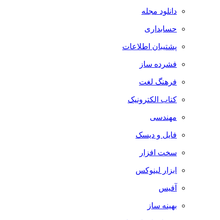
دانلود مجله
حسابداری
پشتیبان اطلاعات
فشرده ساز
فرهنگ لغت
کتاب الکترونیک
مهندسی
فایل و دیسک
سخت افزار
ابزار لینوکس
آفیس
بهینه ساز