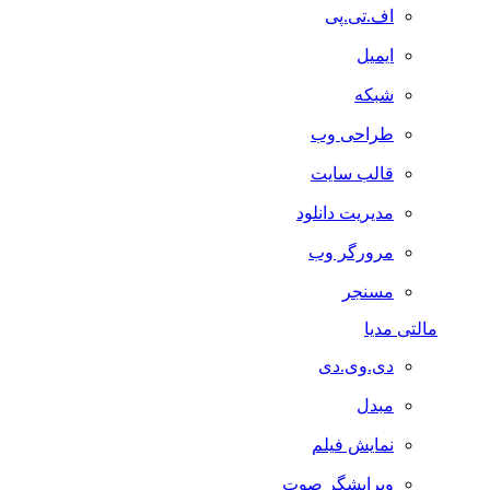
اف.تی.پی
ایمیل
شبکه
طراحی وب
قالب سایت
مدیریت دانلود
مرورگر وب
مسنجر
مالتی مدیا
دی.وی.دی
مبدل
نمایش فیلم
ویرایشگر صوت