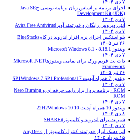
۷ دی ۱۴۰۴
اجرای برنامه بر اساس زبان برنامه نویسی ج
Java SE
Development Kit (JDK)
۷ دی ۱۴۰۴
آنتی ویروس رایگان و قدرتمند آویرا
Avira Free Antivirus
۷ دی ۱۴۰۴
بلو استکس اجرای نرم افزار اندروید در کام
BlueStacks
۲۶ تیر ۱۴۰۵
ویندوز 8.1
8.1 - Microsoft Windows 8.1
۷ دی ۱۴۰۴
دات نت فریم ورک برای تمامی ویندوزها
Microsoft .NET
Framework
۲۶ تیر ۱۴۰۵
ویندوز 7 همراه آپدیت 7 SP1
Windows 7 SP1 Professional
۷ دی ۱۴۰۴
ROM - برنامه نرو | ابزار رایت حرفه ای و
Nero Burning
ROM
۷ دی ۱۴۰۴
ویندوز 10 همراه آپدیت 10 22H2
Windows 10
۸ دی ۱۴۰۴
شیریت برای اندروید و کامپیوتر
SHAREit
۷ دی ۱۴۰۴
انی دسک ابزار قدرتمند کنترل کامپیوتر از
AnyDesk
۱۵ مرداد ۱۴۰۵