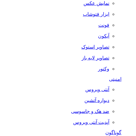
نمایش عکس
ابزار فتوشاپ
فونت
آیکون
تصاویر استوک
تصاویر لایه باز
وکتور
امنیتی
آنتی ویروس
دیواره آتشین
ضد هک و جاسوسی
آپدیت آنتی ویروس
گوناگون