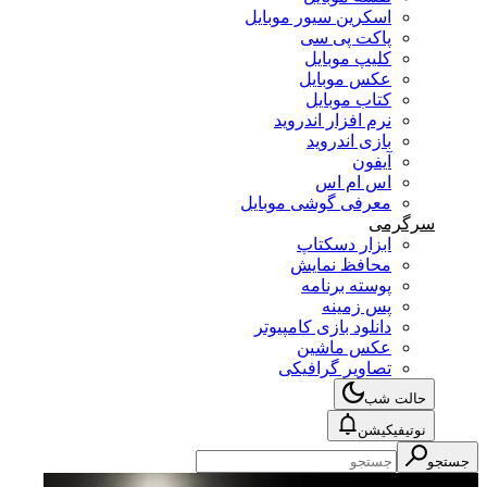
اسکرین سیور موبایل
پاکت پی سی
کلیپ موبایل
عکس موبایل
کتاب موبایل
نرم افزار اندروید
بازی اندروید
آیفون
اس ام اس
معرفی گوشی موبایل
سرگرمی
ابزار دسکتاپ
محافظ نمایش
پوسته برنامه
پس زمینه
دانلود بازی کامپیوتر
عکس ماشین
تصاویر گرافیکی
حالت شب
نوتیفیکیشن
جستجو