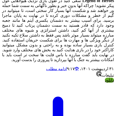
Legend of Heroes
سعی کنید در طول بازی نزدیک هیولاهایی غول
پیکر نشوید! چراکه آنها بدون خبر و بطور ناگهانی به سمت شما حمله
ور خواهند شد و شکست آنها بسیار کار سختی است، تا میتوانید در
گیم از خطر و مشکلات دوری کرده تا در نهایت به پایان ماجرا
برسید. برای آسیب بیشتر به دشمنان یکسری آیتم ها مانند جعبه
وجود دارد که قادر هستید به سمت دشمنان پرتاب کنید تا دمیج
بیشتری از آنها کم کنید، داشتن استراتژی و شیوه های مختلف
مبارزه میتواند بسیار موثر باشد پس فقط به داشتن سلاح تکیه نکنید
از دیگر ویژگی ها و مهارت ها برای شکست حریفان استفاده کنید.
کنترل بازی بسیار ساده بوده و به راحتی و بدون مشکل میتوانید
کاراکتر خود را در بازی هدایت کنید به بخش های مختلف وارد شوید.
در نهایت باید گفت مبارزه با باس فایت ها سخت تر است باید با
امکانات بیشتر به جنگ با آنها بپردازید تا پیروزی را بدست آورید.
۳۱ اردیبهشت ۱۴۰۱،‏ ۹:۱۷
ادامه مطلب
تبلیغات
دانلود