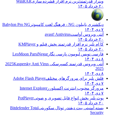
وینرار قدرتمندترین نرم افزار فشرده سازی
WinRAR
۲۰ خرداد ۱۴۰۵
دیکشنری بابیلون NG - فرهنگ لغت کامپیوتر
Babylon Pro NG
۷ دی ۱۴۰۴
آنتی ویروس آواست
avast! Antivirus
۲۰ خرداد ۱۴۰۵
کا ام پلیر نرم افزار قدرتمند پخش فیلم و
KMPlayer
۲۰ خرداد ۱۴۰۵
فارسی نویس لیومون پارسی نگار
LeoMoon ParsiNegar
۸ دی ۱۴۰۴
آنتی ویروس قدرتمند کسپرسکی 2025
Kaspersky Anti Virus
2025
۸ دی ۱۴۰۴
فلش پلیر برای مرورگرهای مختلف
Adobe Flash Player
۷ دی ۱۴۰۴
مرورگر محبوب اینترنت اکسپلورر
Internet Explorer
۷ دی ۱۴۰۴
پوت پلیر پخش انواع فایل تصویری و صوتی
PotPlayer
۲۰ خرداد ۱۴۰۵
بسته امنیتی بیت دیفندر توتال سکوریتی
Bitdefender Total
Security