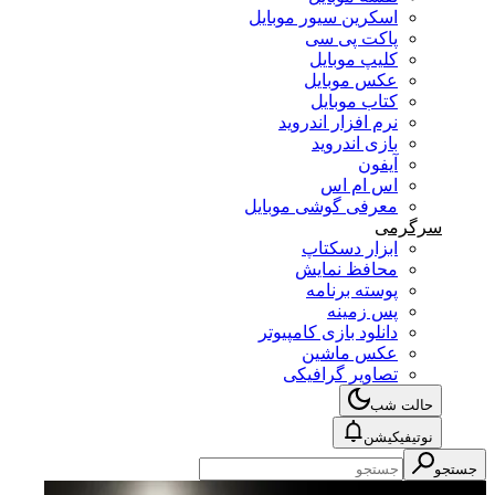
اسکرین سیور موبایل
پاکت پی سی
کلیپ موبایل
عکس موبایل
کتاب موبایل
نرم افزار اندروید
بازی اندروید
آیفون
اس ام اس
معرفی گوشی موبایل
سرگرمی
ابزار دسکتاپ
محافظ نمایش
پوسته برنامه
پس زمینه
دانلود بازی کامپیوتر
عکس ماشین
تصاویر گرافیکی
حالت شب
نوتیفیکیشن
جستجو