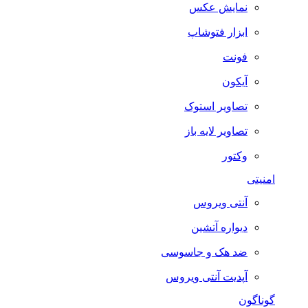
نمایش عکس
ابزار فتوشاپ
فونت
آیکون
تصاویر استوک
تصاویر لایه باز
وکتور
امنیتی
آنتی ویروس
دیواره آتشین
ضد هک و جاسوسی
آپدیت آنتی ویروس
گوناگون