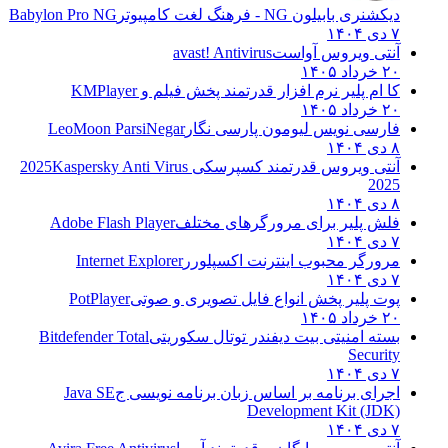
دیکشنری بابیلون NG - فرهنگ لغت کامپیوتر
Babylon Pro NG
۷ دی ۱۴۰۴
آنتی ویروس آواست
avast! Antivirus
۲۰ خرداد ۱۴۰۵
کا ام پلیر نرم افزار قدرتمند پخش فیلم و
KMPlayer
۲۰ خرداد ۱۴۰۵
فارسی نویس لیومون پارسی نگار
LeoMoon ParsiNegar
۸ دی ۱۴۰۴
آنتی ویروس قدرتمند کسپرسکی 2025
Kaspersky Anti Virus
2025
۸ دی ۱۴۰۴
فلش پلیر برای مرورگرهای مختلف
Adobe Flash Player
۷ دی ۱۴۰۴
مرورگر محبوب اینترنت اکسپلورر
Internet Explorer
۷ دی ۱۴۰۴
پوت پلیر پخش انواع فایل تصویری و صوتی
PotPlayer
۲۰ خرداد ۱۴۰۵
بسته امنیتی بیت دیفندر توتال سکوریتی
Bitdefender Total
Security
۷ دی ۱۴۰۴
اجرای برنامه بر اساس زبان برنامه نویسی ج
Java SE
Development Kit (JDK)
۷ دی ۱۴۰۴