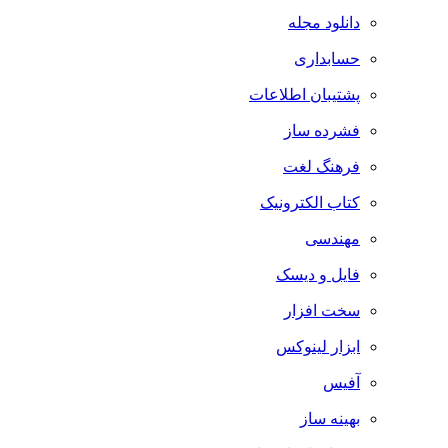
دانلود مجله
حسابداری
پشتیبان اطلاعات
فشرده ساز
فرهنگ لغت
کتاب الکترونیک
مهندسی
فایل و دیسک
سخت افزار
ابزار لینوکس
آفیس
بهینه ساز