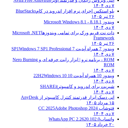
آنتی ویروس رایگان و قدرتمند آویرا
Avira Free Antivirus
۷ دی ۱۴۰۴
بلو استکس اجرای نرم افزار اندروید در کام
BlueStacks
۲۶ تیر ۱۴۰۵
ویندوز 8.1
8.1 - Microsoft Windows 8.1
۷ دی ۱۴۰۴
دات نت فریم ورک برای تمامی ویندوزها
Microsoft .NET
Framework
۲۶ تیر ۱۴۰۵
ویندوز 7 همراه آپدیت 7 SP1
Windows 7 SP1 Professional
۷ دی ۱۴۰۴
ROM - برنامه نرو | ابزار رایت حرفه ای و
Nero Burning
ROM
۷ دی ۱۴۰۴
ویندوز 10 همراه آپدیت 10 22H2
Windows 10
۸ دی ۱۴۰۴
شیریت برای اندروید و کامپیوتر
SHAREit
۷ دی ۱۴۰۴
انی دسک ابزار قدرتمند کنترل کامپیوتر از
AnyDesk
۱۵ مرداد ۱۴۰۵
فتوشاپ CC 2025
Adobe Photoshop 2024
۷ دی ۱۴۰۴
واتساپ
WhatsApp PC 2.2620.102.0
۲۰ خرداد ۱۴۰۵