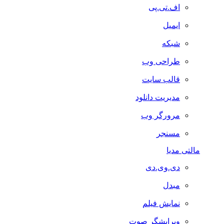
اف.تی.پی
ایمیل
شبکه
طراحی وب
قالب سایت
مدیریت دانلود
مرورگر وب
مسنجر
مالتی مدیا
دی.وی.دی
مبدل
نمایش فیلم
ویرایشگر صوت