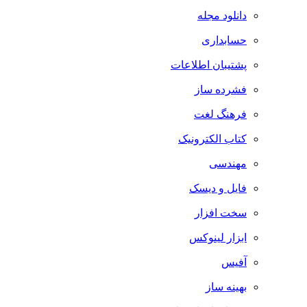
دانلود مجله
حسابداری
پشتیبان اطلاعات
فشرده ساز
فرهنگ لغت
کتاب الکترونیک
مهندسی
فایل و دیسک
سخت افزار
ابزار لینوکس
آفیس
بهینه ساز