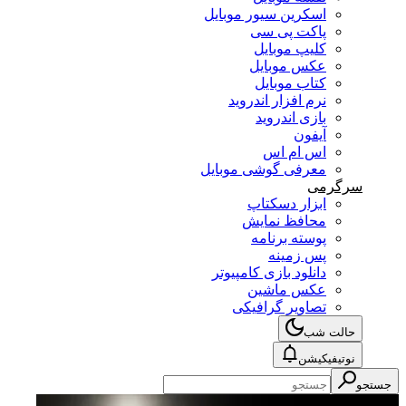
اسکرین سیور موبایل
پاکت پی سی
کلیپ موبایل
عکس موبایل
کتاب موبایل
نرم افزار اندروید
بازی اندروید
آیفون
اس ام اس
معرفی گوشی موبایل
سرگرمی
ابزار دسکتاپ
محافظ نمایش
پوسته برنامه
پس زمینه
دانلود بازی کامپیوتر
عکس ماشین
تصاویر گرافیکی
حالت شب
نوتیفیکیشن
جستجو