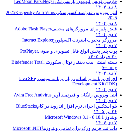
فارسی نویس لیومون پارسی نگار
LeoMoon ParsiNegar
۸ دی ۱۴۰۴
آنتی ویروس قدرتمند کسپرسکی 2025
Kaspersky Anti Virus
2025
۸ دی ۱۴۰۴
فلش پلیر برای مرورگرهای مختلف
Adobe Flash Player
۷ دی ۱۴۰۴
مرورگر محبوب اینترنت اکسپلورر
Internet Explorer
۷ دی ۱۴۰۴
پوت پلیر پخش انواع فایل تصویری و صوتی
PotPlayer
۲۰ خرداد ۱۴۰۵
بسته امنیتی بیت دیفندر توتال سکوریتی
Bitdefender Total
Security
۷ دی ۱۴۰۴
اجرای برنامه بر اساس زبان برنامه نویسی ج
Java SE
Development Kit (JDK)
۷ دی ۱۴۰۴
آنتی ویروس رایگان و قدرتمند آویرا
Avira Free Antivirus
۷ دی ۱۴۰۴
بلو استکس اجرای نرم افزار اندروید در کام
BlueStacks
۲۶ تیر ۱۴۰۵
ویندوز 8.1
8.1 - Microsoft Windows 8.1
۷ دی ۱۴۰۴
دات نت فریم ورک برای تمامی ویندوزها
Microsoft .NET