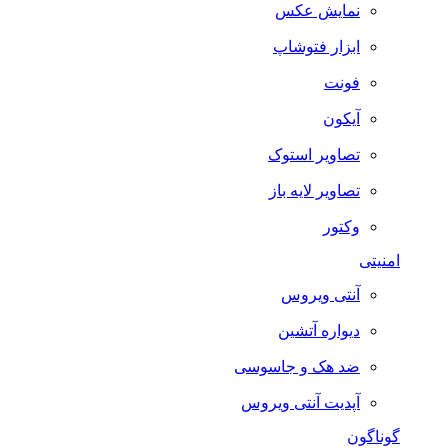
نمایش عکس
ابزار فتوشاپ
فونت
آیکون
تصاویر استوک
تصاویر لایه باز
وکتور
امنیتی
آنتی ویروس
دیواره آتشین
ضد هک و جاسوسی
آپدیت آنتی ویروس
گوناگون