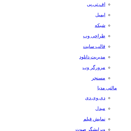
اف.تی.پی
ایمیل
شبکه
طراحی وب
قالب سایت
مدیریت دانلود
مرورگر وب
مسنجر
مالتی مدیا
دی.وی.دی
مبدل
نمایش فیلم
ویرایشگر صوت