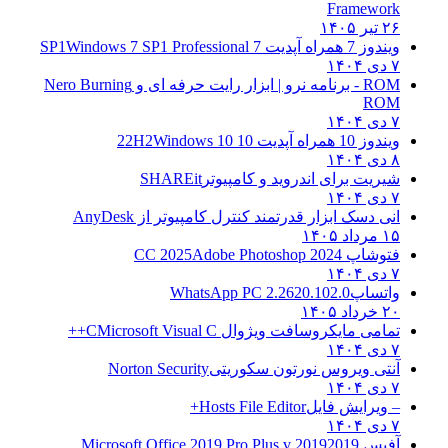
Framework
۲۶ تیر ۱۴۰۵
ویندوز 7 همراه آپدیت 7 SP1
Windows 7 SP1 Professional
۷ دی ۱۴۰۴
ROM - برنامه نرو | ابزار رایت حرفه ای و
Nero Burning
ROM
۷ دی ۱۴۰۴
ویندوز 10 همراه آپدیت 10 22H2
Windows 10
۸ دی ۱۴۰۴
شیریت برای اندروید و کامپیوتر
SHAREit
۷ دی ۱۴۰۴
انی دسک ابزار قدرتمند کنترل کامپیوتر از
AnyDesk
۱۵ مرداد ۱۴۰۵
فتوشاپ CC 2025
Adobe Photoshop 2024
۷ دی ۱۴۰۴
واتساپ
WhatsApp PC 2.2620.102.0
۲۰ خرداد ۱۴۰۵
تمامی مایکروسافت ویژوال C
Microsoft Visual C++
۷ دی ۱۴۰۴
آنتی ویروس نورتون سکوریتی
Norton Security
۷ دی ۱۴۰۴
– ویرایش فایل
Hosts File Editor+
۷ دی ۱۴۰۴
آفیس 2019
2019 Microsoft Office 2019 Pro Plus v