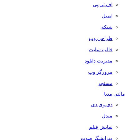
اف.تی.پی
ایمیل
شبکه
طراحی وب
قالب سایت
مدیریت دانلود
مرورگر وب
مسنجر
مالتی مدیا
دی.وی.دی
مبدل
نمایش فیلم
ویرایشگر صوت