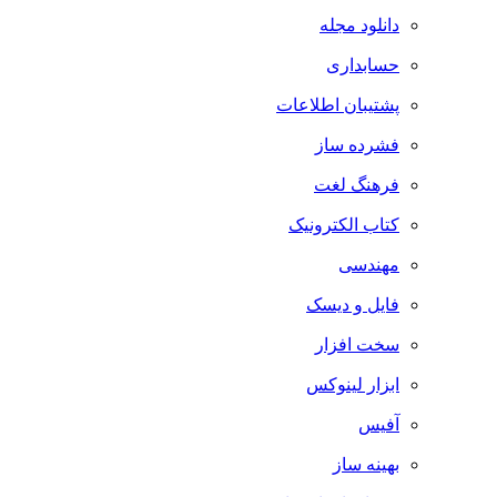
دانلود مجله
حسابداری
پشتیبان اطلاعات
فشرده ساز
فرهنگ لغت
کتاب الکترونیک
مهندسی
فایل و دیسک
سخت افزار
ابزار لینوکس
آفیس
بهینه ساز