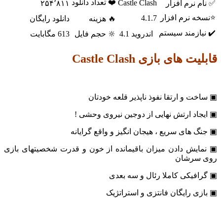
❤️ تعداد دانلود
Castle Clash
م نرم افزار
۲۵۴٬۸۱۱
ه نرم افزار
4.1.7
🔥 هزینه
دانلود رایگان
یازمند سیستم
اندروید 4.1
🔆 حجم فایل
613 مگابایت
ت های بازی Castle Clash
خت و ارتقا نفوذ ناپذیر قلعه خودتان
جاد ارتش نهایی از دوجین نیروی وحشی !
گ های سریع ، هیجان انگیز و واقع گرایانه
ایش دادن میزان باقیمانده از خون و قدرت شخصیتهای بازی
 سرشان
افیکی کاملا رئال و سه بعدی
زی رایگان فانتزی و استراتژیک