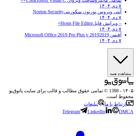
تمامی مایکروسافت ویژوال C
Microsoft Visual C++
۷ دی ۱۴۰۴
آنتی ویروس نورتون سکوریتی
Norton Security
۷ دی ۱۴۰۴
– ویرایش فایل
Hosts File Editor+
۷ دی ۱۴۰۴
آفیس 2019
2019 Microsoft Office 2019 Pro Plus v
۷ دی ۱۴۰۴
هده همه
۱
- 1388 © تمامی حقوق مطالب و قالب برای سایت پاتوق‌یو
وظ است.
رتباط با ما
تبلیغات
Telegram
LinkedIn
D