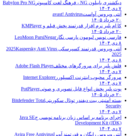
دیکشنری بابیلون NG - فرهنگ لغت کامپیوتر
Babylon Pro NG
۷ دی ۱۴۰۴
آنتی ویروس آواست
avast! Antivirus
۲۰ خرداد ۱۴۰۵
کا ام پلیر نرم افزار قدرتمند پخش فیلم و
KMPlayer
۲۰ خرداد ۱۴۰۵
فارسی نویس لیومون پارسی نگار
LeoMoon ParsiNegar
۸ دی ۱۴۰۴
آنتی ویروس قدرتمند کسپرسکی 2025
Kaspersky Anti Virus
2025
۸ دی ۱۴۰۴
فلش پلیر برای مرورگرهای مختلف
Adobe Flash Player
۷ دی ۱۴۰۴
مرورگر محبوب اینترنت اکسپلورر
Internet Explorer
۷ دی ۱۴۰۴
پوت پلیر پخش انواع فایل تصویری و صوتی
PotPlayer
۲۰ خرداد ۱۴۰۵
بسته امنیتی بیت دیفندر توتال سکوریتی
Bitdefender Total
Security
۷ دی ۱۴۰۴
اجرای برنامه بر اساس زبان برنامه نویسی ج
Java SE
Development Kit (JDK)
۷ دی ۱۴۰۴
آنتی ویروس رایگان و قدرتمند آویرا
Avira Free Antivirus