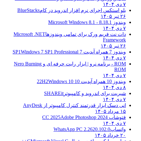
۷ دی ۱۴۰۴
بلو استکس اجرای نرم افزار اندروید در کام
BlueStacks
۲۶ تیر ۱۴۰۵
ویندوز 8.1
8.1 - Microsoft Windows 8.1
۷ دی ۱۴۰۴
دات نت فریم ورک برای تمامی ویندوزها
Microsoft .NET
Framework
۲۶ تیر ۱۴۰۵
ویندوز 7 همراه آپدیت 7 SP1
Windows 7 SP1 Professional
۷ دی ۱۴۰۴
ROM - برنامه نرو | ابزار رایت حرفه ای و
Nero Burning
ROM
۷ دی ۱۴۰۴
ویندوز 10 همراه آپدیت 10 22H2
Windows 10
۸ دی ۱۴۰۴
شیریت برای اندروید و کامپیوتر
SHAREit
۷ دی ۱۴۰۴
انی دسک ابزار قدرتمند کنترل کامپیوتر از
AnyDesk
۱۵ مرداد ۱۴۰۵
فتوشاپ CC 2025
Adobe Photoshop 2024
۷ دی ۱۴۰۴
واتساپ
WhatsApp PC 2.2620.102.0
۲۰ خرداد ۱۴۰۵