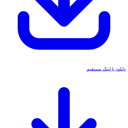
د با لینک مستقیم