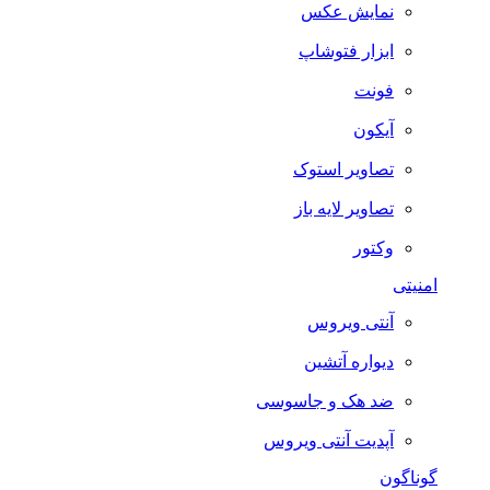
نمایش عکس
ابزار فتوشاپ
فونت
آیکون
تصاویر استوک
تصاویر لایه باز
وکتور
امنیتی
آنتی ویروس
دیواره آتشین
ضد هک و جاسوسی
آپدیت آنتی ویروس
گوناگون