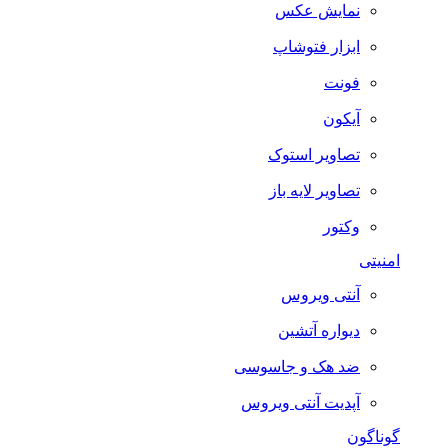
نمایش عکس
ابزار فتوشاپ
فونت
آیکون
تصاویر استوک
تصاویر لایه باز
وکتور
امنیتی
آنتی ویروس
دیواره آتشین
ضد هک و جاسوسی
آپدیت آنتی ویروس
گوناگون