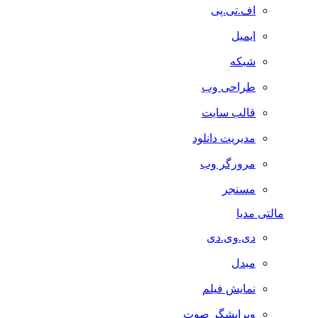
اف.تی.پی
ایمیل
شبکه
طراحی وب
قالب سایت
مدیریت دانلود
مرورگر وب
مسنجر
مالتی مدیا
دی.وی.دی
مبدل
نمایش فیلم
ویرایشگر صوت