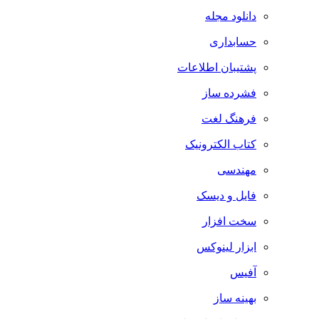
دانلود مجله
حسابداری
پشتیبان اطلاعات
فشرده ساز
فرهنگ لغت
کتاب الکترونیک
مهندسی
فایل و دیسک
سخت افزار
ابزار لینوکس
آفیس
بهینه ساز