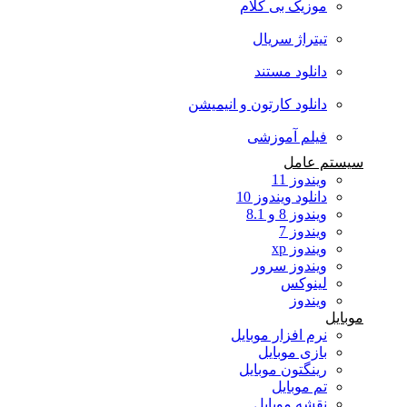
موزیک بی کلام
تیتراژ سریال
دانلود مستند
دانلود کارتون و انیمیشن
فیلم آموزشی
سیستم عامل
ویندوز 11
دانلود ویندوز 10
ویندوز 8 و 8.1
ویندوز 7
ویندوز xp
ویندوز سرور
لینوکس
ویندوز
موبایل
نرم افزار موبایل
بازی موبایل
رینگتون موبایل
تم موبایل
نقشه موبایل