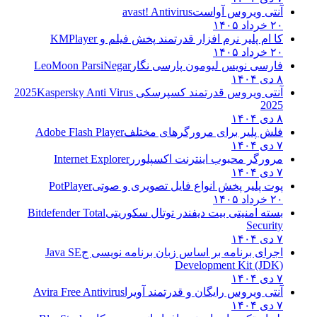
آنتی ویروس آواست
avast! Antivirus
۲۰ خرداد ۱۴۰۵
کا ام پلیر نرم افزار قدرتمند پخش فیلم و
KMPlayer
۲۰ خرداد ۱۴۰۵
فارسی نویس لیومون پارسی نگار
LeoMoon ParsiNegar
۸ دی ۱۴۰۴
آنتی ویروس قدرتمند کسپرسکی 2025
Kaspersky Anti Virus
2025
۸ دی ۱۴۰۴
فلش پلیر برای مرورگرهای مختلف
Adobe Flash Player
۷ دی ۱۴۰۴
مرورگر محبوب اینترنت اکسپلورر
Internet Explorer
۷ دی ۱۴۰۴
پوت پلیر پخش انواع فایل تصویری و صوتی
PotPlayer
۲۰ خرداد ۱۴۰۵
بسته امنیتی بیت دیفندر توتال سکوریتی
Bitdefender Total
Security
۷ دی ۱۴۰۴
اجرای برنامه بر اساس زبان برنامه نویسی ج
Java SE
Development Kit (JDK)
۷ دی ۱۴۰۴
آنتی ویروس رایگان و قدرتمند آویرا
Avira Free Antivirus
۷ دی ۱۴۰۴