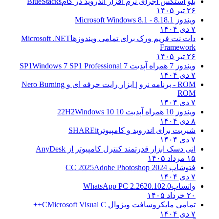
بلو استکس اجرای نرم افزار اندروید در کام
BlueStacks
۲۶ تیر ۱۴۰۵
ویندوز 8.1
8.1 - Microsoft Windows 8.1
۷ دی ۱۴۰۴
دات نت فریم ورک برای تمامی ویندوزها
Microsoft .NET
Framework
۲۶ تیر ۱۴۰۵
ویندوز 7 همراه آپدیت 7 SP1
Windows 7 SP1 Professional
۷ دی ۱۴۰۴
ROM - برنامه نرو | ابزار رایت حرفه ای و
Nero Burning
ROM
۷ دی ۱۴۰۴
ویندوز 10 همراه آپدیت 10 22H2
Windows 10
۸ دی ۱۴۰۴
شیریت برای اندروید و کامپیوتر
SHAREit
۷ دی ۱۴۰۴
انی دسک ابزار قدرتمند کنترل کامپیوتر از
AnyDesk
۱۵ مرداد ۱۴۰۵
فتوشاپ CC 2025
Adobe Photoshop 2024
۷ دی ۱۴۰۴
واتساپ
WhatsApp PC 2.2620.102.0
۲۰ خرداد ۱۴۰۵
تمامی مایکروسافت ویژوال C
Microsoft Visual C++
۷ دی ۱۴۰۴