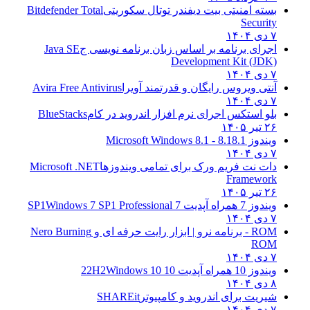
بسته امنیتی بیت دیفندر توتال سکوریتی
Bitdefender Total
Security
۷ دی ۱۴۰۴
اجرای برنامه بر اساس زبان برنامه نویسی ج
Java SE
Development Kit (JDK)
۷ دی ۱۴۰۴
آنتی ویروس رایگان و قدرتمند آویرا
Avira Free Antivirus
۷ دی ۱۴۰۴
بلو استکس اجرای نرم افزار اندروید در کام
BlueStacks
۲۶ تیر ۱۴۰۵
ویندوز 8.1
8.1 - Microsoft Windows 8.1
۷ دی ۱۴۰۴
دات نت فریم ورک برای تمامی ویندوزها
Microsoft .NET
Framework
۲۶ تیر ۱۴۰۵
ویندوز 7 همراه آپدیت 7 SP1
Windows 7 SP1 Professional
۷ دی ۱۴۰۴
ROM - برنامه نرو | ابزار رایت حرفه ای و
Nero Burning
ROM
۷ دی ۱۴۰۴
ویندوز 10 همراه آپدیت 10 22H2
Windows 10
۸ دی ۱۴۰۴
شیریت برای اندروید و کامپیوتر
SHAREit
۷ دی ۱۴۰۴