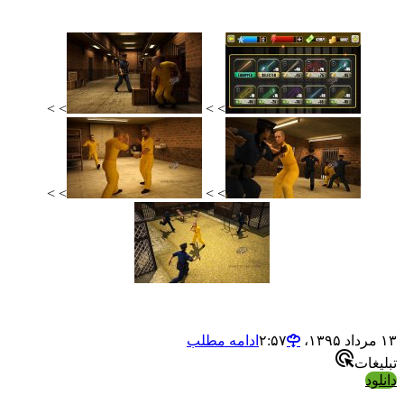
> >
> >
> >
> >
ادامه مطلب
ت