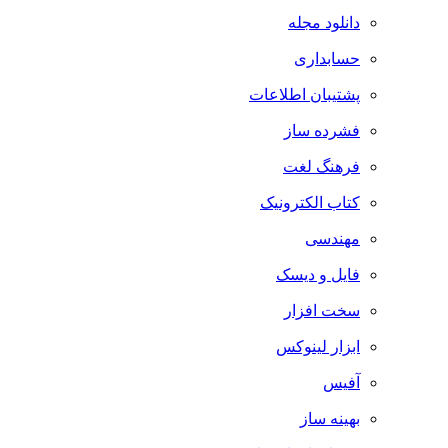
دانلود مجله
حسابداری
پشتیبان اطلاعات
فشرده ساز
فرهنگ لغت
کتاب الکترونیک
مهندسی
فایل و دیسک
سخت افزار
ابزار لینوکس
آفیس
بهینه ساز