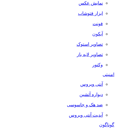
نمایش عکس
ابزار فتوشاپ
فونت
آیکون
تصاویر استوک
تصاویر لایه باز
وکتور
امنیتی
آنتی ویروس
دیواره آتشین
ضد هک و جاسوسی
آپدیت آنتی ویروس
گوناگون