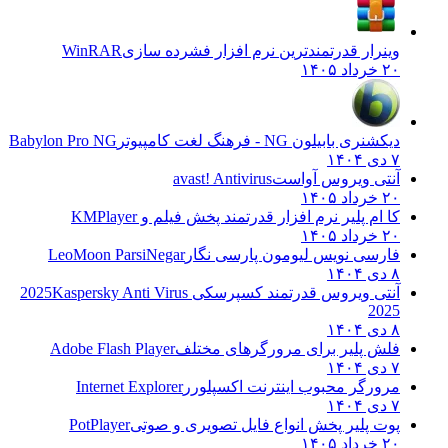
وینرار قدرتمندترین نرم افزار فشرده سازی
WinRAR
۲۰ خرداد ۱۴۰۵
دیکشنری بابیلون NG - فرهنگ لغت کامپیوتر
Babylon Pro NG
۷ دی ۱۴۰۴
آنتی ویروس آواست
avast! Antivirus
۲۰ خرداد ۱۴۰۵
کا ام پلیر نرم افزار قدرتمند پخش فیلم و
KMPlayer
۲۰ خرداد ۱۴۰۵
فارسی نویس لیومون پارسی نگار
LeoMoon ParsiNegar
۸ دی ۱۴۰۴
آنتی ویروس قدرتمند کسپرسکی 2025
Kaspersky Anti Virus
2025
۸ دی ۱۴۰۴
فلش پلیر برای مرورگرهای مختلف
Adobe Flash Player
۷ دی ۱۴۰۴
مرورگر محبوب اینترنت اکسپلورر
Internet Explorer
۷ دی ۱۴۰۴
پوت پلیر پخش انواع فایل تصویری و صوتی
PotPlayer
۲۰ خرداد ۱۴۰۵