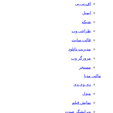
اف.تی.پی
ایمیل
شبکه
طراحی وب
قالب سایت
مدیریت دانلود
مرورگر وب
مسنجر
مالتی مدیا
دی.وی.دی
مبدل
نمایش فیلم
ویرایشگر صوت