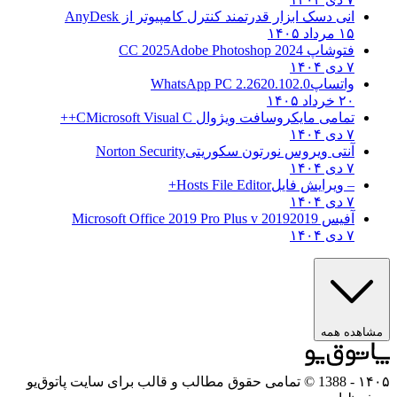
انی دسک ابزار قدرتمند کنترل کامپیوتر از
AnyDesk
۱۵ مرداد ۱۴۰۵
فتوشاپ CC 2025
Adobe Photoshop 2024
۷ دی ۱۴۰۴
واتساپ
WhatsApp PC 2.2620.102.0
۲۰ خرداد ۱۴۰۵
تمامی مایکروسافت ویژوال C
Microsoft Visual C++
۷ دی ۱۴۰۴
آنتی ویروس نورتون سکوریتی
Norton Security
۷ دی ۱۴۰۴
– ویرایش فایل
Hosts File Editor+
۷ دی ۱۴۰۴
آفیس 2019
2019 Microsoft Office 2019 Pro Plus v
۷ دی ۱۴۰۴
ه همه
- 1388 © تمامی حقوق مطالب و قالب برای سایت پاتوق‌یو