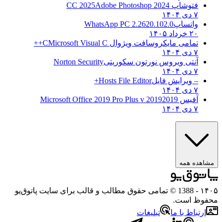
فتوشاپ CC 2025
Adobe Photoshop 2024
۷ دی ۱۴۰۴
واتساپ
WhatsApp PC 2.2620.102.0
۲۰ خرداد ۱۴۰۵
تمامی مایکروسافت ویژوال C
Microsoft Visual C++
۷ دی ۱۴۰۴
آنتی ویروس نورتون سکوریتی
Norton Security
۷ دی ۱۴۰۴
– ویرایش فایل
Hosts File Editor+
۷ دی ۱۴۰۴
آفیس 2019
2019 Microsoft Office 2019 Pro Plus v
۷ دی ۱۴۰۴
ه همه
- 1388 © تمامی حقوق مطالب و قالب برای سایت پاتوق‌یو
 است.
باط با ما
تبلیغات