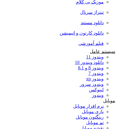
موزیک بی کلام
تیتراژ سریال
دانلود مستند
دانلود کارتون و انیمیشن
فیلم آموزشی
سیستم عامل
ویندوز 11
دانلود ویندوز 10
ویندوز 8 و 8.1
ویندوز 7
ویندوز xp
ویندوز سرور
لینوکس
ویندوز
موبایل
نرم افزار موبایل
بازی موبایل
رینگتون موبایل
تم موبایل
نقشه موبایل