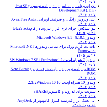
۷ دی ۱۴۰۴
اجرای برنامه بر اساس زبان برنامه نویسی ج
Java SE
Development Kit (JDK)
۷ دی ۱۴۰۴
آنتی ویروس رایگان و قدرتمند آویرا
Avira Free Antivirus
۷ دی ۱۴۰۴
بلو استکس اجرای نرم افزار اندروید در کام
BlueStacks
۲۶ تیر ۱۴۰۵
ویندوز 8.1
8.1 - Microsoft Windows 8.1
۷ دی ۱۴۰۴
دات نت فریم ورک برای تمامی ویندوزها
Microsoft .NET
Framework
۲۶ تیر ۱۴۰۵
ویندوز 7 همراه آپدیت 7 SP1
Windows 7 SP1 Professional
۷ دی ۱۴۰۴
ROM - برنامه نرو | ابزار رایت حرفه ای و
Nero Burning
ROM
۷ دی ۱۴۰۴
ویندوز 10 همراه آپدیت 10 22H2
Windows 10
۸ دی ۱۴۰۴
شیریت برای اندروید و کامپیوتر
SHAREit
۷ دی ۱۴۰۴
انی دسک ابزار قدرتمند کنترل کامپیوتر از
AnyDesk
۱۵ مرداد ۱۴۰۵