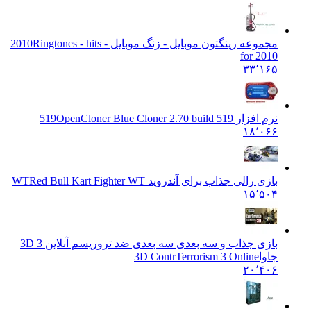
مجموعه رینگتون موبایل - زنگ موبایل - 2010
Ringtones - hits
for 2010
۳۳٬۱۶۵
نرم افزار 519
OpenCloner Blue Cloner 2.70 build 519
۱۸٬۰۶۶
بازی رالی جذاب برای آندروید WT
Red Bull Kart Fighter WT
۱۵٬۵۰۴
بازی جذاب و سه بعدی سه بعدی ضد تروریسم آنلاین 3D 3
جاوا
3D ContrTerrorism 3 Online
۲۰٬۴۰۶