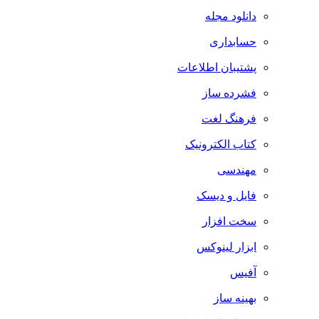
دانلود مجله
حسابداری
پشتیبان اطلاعات
فشرده ساز
فرهنگ لغت
کتاب الکترونیک
مهندسی
فایل و دیسک
سخت افزار
ابزار لینوکس
آفیس
بهینه ساز