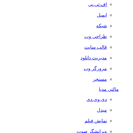
اف.تی.پی
ایمیل
شبکه
طراحی وب
قالب سایت
مدیریت دانلود
مرورگر وب
مسنجر
مالتی مدیا
دی.وی.دی
مبدل
نمایش فیلم
ویرایشگر صوت