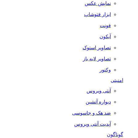
نمایش عکس
ابزار فتوشاپ
فونت
آیکون
تصاویر استوک
تصاویر لایه باز
وکتور
امنیتی
آنتی ویروس
دیواره آتشین
ضد هک و جاسوسی
آپدیت آنتی ویروس
گوناگون