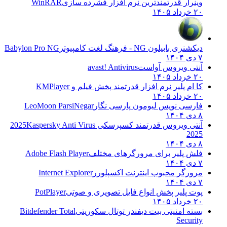
وینرار قدرتمندترین نرم افزار فشرده سازی
WinRAR
۲۰ خرداد ۱۴۰۵
دیکشنری بابیلون NG - فرهنگ لغت کامپیوتر
Babylon Pro NG
۷ دی ۱۴۰۴
آنتی ویروس آواست
avast! Antivirus
۲۰ خرداد ۱۴۰۵
کا ام پلیر نرم افزار قدرتمند پخش فیلم و
KMPlayer
۲۰ خرداد ۱۴۰۵
فارسی نویس لیومون پارسی نگار
LeoMoon ParsiNegar
۸ دی ۱۴۰۴
آنتی ویروس قدرتمند کسپرسکی 2025
Kaspersky Anti Virus
2025
۸ دی ۱۴۰۴
فلش پلیر برای مرورگرهای مختلف
Adobe Flash Player
۷ دی ۱۴۰۴
مرورگر محبوب اینترنت اکسپلورر
Internet Explorer
۷ دی ۱۴۰۴
پوت پلیر پخش انواع فایل تصویری و صوتی
PotPlayer
۲۰ خرداد ۱۴۰۵
بسته امنیتی بیت دیفندر توتال سکوریتی
Bitdefender Total
Security